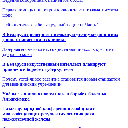
Ведение коморбидных пациентов с ХСН
Первая помощь при острой кровопотере и травматическом
шоке
Нейропатическая боль: трудный пациент. Часть 2
В Беларуси проверяют возможную утечку медицинских
данных пациентки из клиники
Лазерная косметология: современный подход к красоте и
здоровью кожи
В Беларуси искусственный интеллект планируют
привлечь к борьбе с туберкулезом
Почему устойчивое развитие становится новым стандартом
для медицинских учреждений
Учёные заявили о новом шаге в борьбе с болезнью
Альцгеймера
На международной конференции сообщили о
многообещающих результатах лечения рака
поджелудочной железы