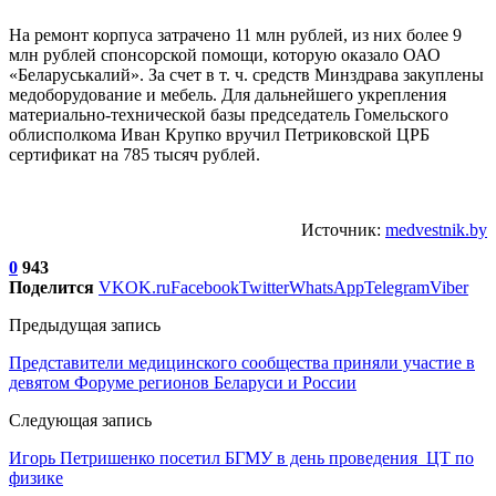
На ремонт корпуса затрачено 11 млн рублей, из них более 9
млн рублей спонсорской помощи, которую оказало ОАО
«Беларуськалий». За счет в т. ч. средств Минздрава закуплены
медоборудование и мебель. Для дальнейшего укрепления
материально-технической базы председатель Гомельского
облисполкома Иван Крупко вручил Петриковской ЦРБ
сертификат на 785 тысяч рублей.
Источник:
medvestnik.by
0
943
Поделится
VK
OK.ru
Facebook
Twitter
WhatsApp
Telegram
Viber
Предыдущая запись
Представители медицинского сообщества приняли участие в
девятом Форуме регионов Беларуси и России
Следующая запись
Игорь Петришенко посетил БГМУ в день проведения ЦТ по
физике