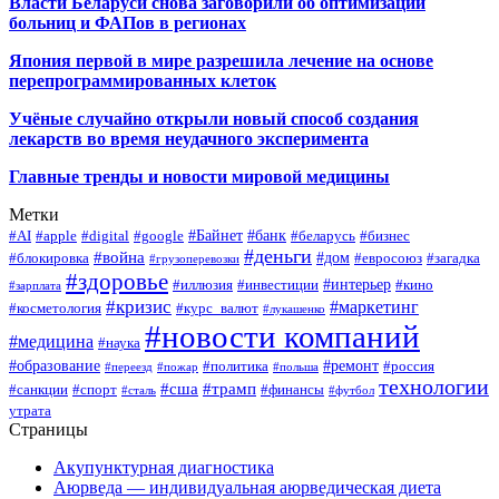
Власти Беларуси снова заговорили об оптимизации
больниц и ФАПов в регионах
Япония первой в мире разрешила лечение на основе
перепрограммированных клеток
Учёные случайно открыли новый способ создания
лекарств во время неудачного эксперимента
Главные тренды и новости мировой медицины
Метки
#Байнет
#банк
#AI
#apple
#digital
#google
#беларусь
#бизнес
#деньги
#война
#дом
#блокировка
#евросоюз
#загадка
#грузоперевозки
#здоровье
#интерьер
#иллюзия
#инвестиции
#кино
#зарплата
#кризис
#маркетинг
#косметология
#курс_валют
#лукашенко
#новости компаний
#медицина
#наука
#образование
#ремонт
#политика
#россия
#переезд
#пожар
#польша
технологии
#сша
#трамп
#санкции
#спорт
#финансы
#сталь
#футбол
утрата
Страницы
Акупунктурная диагностика
Аюрведа — индивидуальная аюрведическая диета