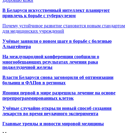
здоровью кожи
В Беларуси искусственный интеллект планируют
привлечь к борьбе с туберкулезом
Почему устойчивое развитие становится новым стандартом
для медицинских учреждений
Учёные заявили о новом шаге в борьбе с болезнью
Альцгеймера
На международной конференции сообщили о
многообещающих результатах лечения рака
поджелудочной железы
Власти Беларуси снова заговорили об оптимизации
больниц и ФАПов в регионах
Япония первой в мире разрешила лечение на основе
перепрограммированных клеток
Учёные случайно открыли новый способ создания
лекарств во время неудачного эксперимента
Главные тренды и новости мировой медицины