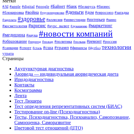
Метки
#Байнет
#банк
#AI
#apple
#digital
#google
#беларусь
#бизнес
#деньги
#война
#дом
#блокировка
#евросоюз
#загадка
#грузоперевозки
#здоровье
#интерьер
#иллюзия
#инвестиции
#кино
#зарплата
#кризис
#маркетинг
#косметология
#курс_валют
#лукашенко
#новости компаний
#медицина
#наука
#образование
#ремонт
#политика
#россия
#переезд
#пожар
#польша
технологии
#сша
#трамп
#санкции
#спорт
#финансы
#сталь
#футбол
утрата
Страницы
Акупунктурная диагностика
Аюрведа — индивидуальная аюрведическая диета
Иридодиагностика
Контакты
Космограмма
Лента
Тест Люшера
Тест определения репрезентативных систем (БИАС)
Тестирование on-line (Психодиагностика)
Тесты, Психодиагностика, Психоанализ, Самопознание,
Самооценка, Саморазвитие
Цветовой тест отношений (ЦТО)