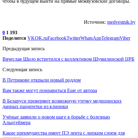
чтобы в будущем выйти на прямые межвузовские договоры.
Источник:
medvestnik.by
0
1 193
Поделится
VK
OK.ru
Facebook
Twitter
WhatsApp
Telegram
Viber
Предыдущая запись
Вячеслав Шило встретился с коллективом Шумилинской ЦРБ
Следующая запись
В Петрикове открыли новый роддом
Вам также могут понравиться
Еще от автора
В Беларуси проверяют возможную утечку медицинских
данных пациентки из клиники
Учёные заявили о новом шаге в борьбе с болезнью
Альцгеймера
Какие преимущества имеет ПЭ лента с липким слоем для