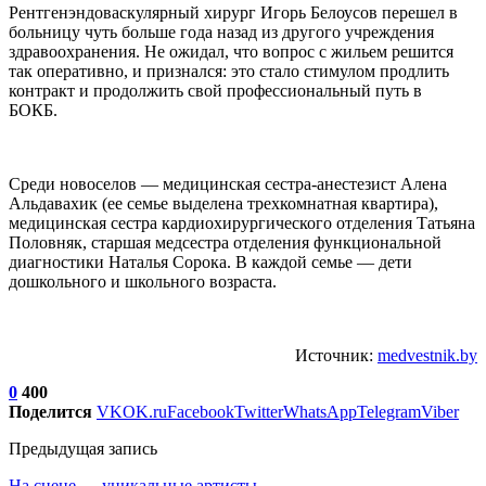
Рентгенэндоваскулярный хирург Игорь Белоусов перешел в
больницу чуть больше года назад из другого учреждения
здравоохранения. Не ожидал, что вопрос с жильем решится
так оперативно, и признался: это стало стимулом продлить
контракт и продолжить свой профессиональный путь в
БОКБ.
Среди новоселов — медицинская сестра-анестезист Алена
Альдавахик (ее семье выделена трехкомнатная квартира),
медицинская сестра кардиохирургического отделения Татьяна
Половняк, старшая медсестра отделения функциональной
диагностики Наталья Сорока. В каждой семье — дети
дошкольного и школьного возраста.
Источник:
medvestnik.by
0
400
Поделится
VK
OK.ru
Facebook
Twitter
WhatsApp
Telegram
Viber
Предыдущая запись
На сцене — уникальные артисты