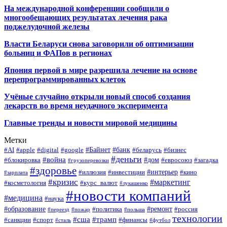
На международной конференции сообщили о
многообещающих результатах лечения рака
поджелудочной железы
Власти Беларуси снова заговорили об оптимизации
больниц и ФАПов в регионах
Япония первой в мире разрешила лечение на основе
перепрограммированных клеток
Учёные случайно открыли новый способ создания
лекарств во время неудачного эксперимента
Главные тренды и новости мировой медицины
Метки
#Байнет
#банк
#AI
#apple
#digital
#google
#беларусь
#бизнес
#деньги
#война
#дом
#блокировка
#евросоюз
#загадка
#грузоперевозки
#здоровье
#интерьер
#иллюзия
#инвестиции
#кино
#зарплата
#кризис
#маркетинг
#косметология
#курс_валют
#лукашенко
#новости компаний
#медицина
#наука
#образование
#ремонт
#политика
#россия
#переезд
#пожар
#польша
технологии
#сша
#трамп
#санкции
#спорт
#финансы
#сталь
#футбол