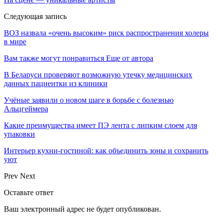
Следующая запись
ВОЗ назвала «очень высоким» риск распространения холеры
в мире
Вам также могут понравиться
Еще от автора
В Беларуси проверяют возможную утечку медицинских
данных пациентки из клиники
Учёные заявили о новом шаге в борьбе с болезнью
Альцгеймера
Какие преимущества имеет ПЭ лента с липким слоем для
упаковки
Интерьер кухни-гостиной: как объединить зоны и сохранить
уют
Prev
Next
Оставьте ответ
Ваш электронный адрес не будет опубликован.