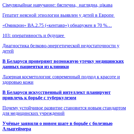
Сімуляцыйнае навучанне: бяспечна, наглядна, цікава
Гепатит неясной этиологии выявлен у детей в Европе
«Омикрон» ВА.2.75 («кентавр») обнаружен в 70 %…
103: оперативность и будущее
Диагностика белково-энергетической недостаточности у
детей
В Беларуси проверяют возможную утечку медицинских
данных пациентки из клиники
Лазерная косметология: современный подход к красоте и
здоровью кожи
В Беларуси искусственный интеллект планируют
привлечь к борьбе с туберкулезом
Почему устойчивое развитие становится новым стандартом
для медицинских учреждений
Учёные заявили о новом шаге в борьбе с болезнью
Альцгеймера