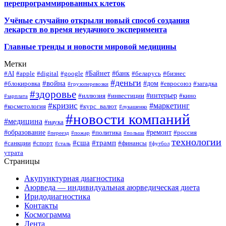
перепрограммированных клеток
Учёные случайно открыли новый способ создания
лекарств во время неудачного эксперимента
Главные тренды и новости мировой медицины
Метки
#Байнет
#банк
#AI
#apple
#digital
#google
#беларусь
#бизнес
#деньги
#война
#дом
#блокировка
#евросоюз
#загадка
#грузоперевозки
#здоровье
#интерьер
#иллюзия
#инвестиции
#кино
#зарплата
#кризис
#маркетинг
#косметология
#курс_валют
#лукашенко
#новости компаний
#медицина
#наука
#образование
#ремонт
#политика
#россия
#переезд
#пожар
#польша
технологии
#сша
#трамп
#санкции
#спорт
#финансы
#сталь
#футбол
утрата
Страницы
Акупунктурная диагностика
Аюрведа — индивидуальная аюрведическая диета
Иридодиагностика
Контакты
Космограмма
Лента