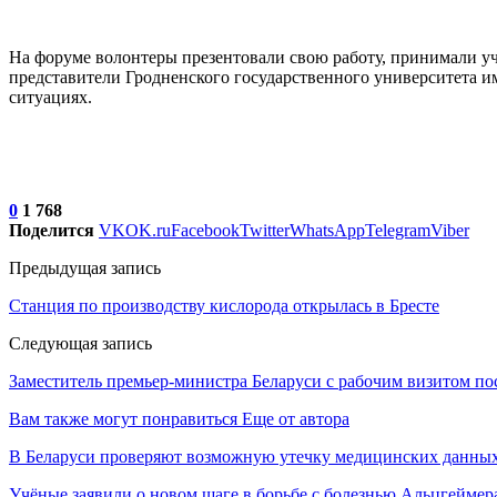
На форуме волонтеры презентовали свою работу, принимали у
представители Гродненского государственного университета и
ситуациях.
0
1 768
Поделится
VK
OK.ru
Facebook
Twitter
WhatsApp
Telegram
Viber
Предыдущая запись
Станция по производству кислорода открылась в Бресте
Следующая запись
Заместитель премьер-министра Беларуси с рабочим визитом п
Вам также могут понравиться
Еще от автора
В Беларуси проверяют возможную утечку медицинских данных
Учёные заявили о новом шаге в борьбе с болезнью Альцгеймер