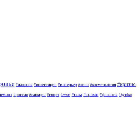
ровье
#кризис
#интерьер
#иллюзия
#инвестиции
#кино
#косметология
#сша
#трамп
ремонт
#россия
#санкции
#спорт
#финансы
#сталь
#футбол