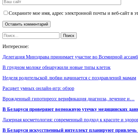
Сохраните мое имя, адрес электронной почты и веб-сайт в э
Интересное:
Делегация Минздрава принимает участие во Всемирной асса
В грудном молоке обнаружили новые типы клеток
Неделя родительской любви начинается с поздравлений мамам
Расцвет умных онлайн-игр: обзор
Врожденный гипотиреоз: верификация диагноза, лечение и…
В Беларуси проверяют возможную утечку медицинских дан
Лазерная косметология: современный подход к красоте и здор
В Беларуси искусственный интеллект планируют привлечь к