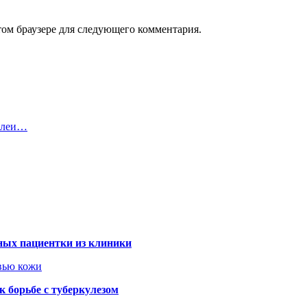
том браузере для следующего комментария.
мблеи…
ных пациентки из клиники
овью кожи
 борьбе с туберкулезом