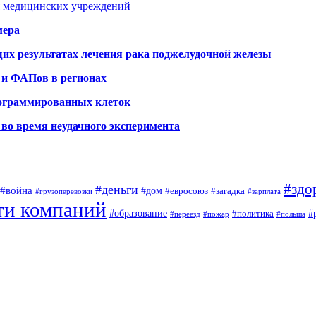
я медицинских учреждений
мера
х результатах лечения рака поджелудочной железы
 и ФАПов в регионах
рограммированных клеток
во время неудачного эксперимента
#здо
#деньги
#война
#дом
#евросоюз
#загадка
#грузоперевозки
#зарплата
ти компаний
#образование
#
#политика
#переезд
#пожар
#польша