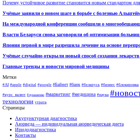
Почему устойчивое развитие становится новым стандартом дл
Учёные заявили о новом шаге в борьбе с болезнью Альцгей
На международной конференции сообщили о многообещающи
Власти Беларуси снова заговорили об оптимизации больниц
Япония первой в мире разрешила лечение на основе переп
Учёные случайно открыли новый способ создания лекарств 
Главные тренды и новости мировой медицины
Метки
#Байнет
#банк
#AI
#apple
#digital
#google
#беларусь
#бизнес
#блокировка
#новос
#маркетинг
#медицина
#курс_валют
#наука
#лукашенко
технологии
утрата
Страницы
Акупунктурная диагностика
Аюрведа — индивидуальная аюрведическая диета
Иридодиагностика
Контакты