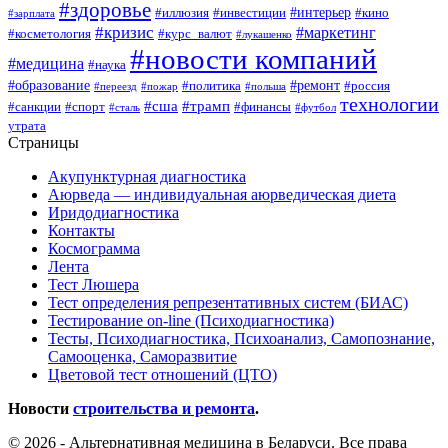
#здоровье
#интерьер
#иллюзия
#инвестиции
#кино
#зарплата
#кризис
#маркетинг
#косметология
#курс_валют
#лукашенко
#новости компаний
#медицина
#наука
#образование
#ремонт
#политика
#россия
#переезд
#пожар
#польша
технологии
#сша
#трамп
#санкции
#спорт
#финансы
#сталь
#футбол
утрата
Страницы
Акупунктурная диагностика
Аюрведа — индивидуальная аюрведическая диета
Иридодиагностика
Контакты
Космограмма
Лента
Тест Люшера
Тест определения репрезентативных систем (БИАС)
Тестирование on-line (Психодиагностика)
Тесты, Психодиагностика, Психоанализ, Самопознание,
Самооценка, Саморазвитие
Цветовой тест отношений (ЦТО)
Новости
строительства и ремонта
.
© 2026 - Альтернативная медицина в Беларуси. Все права