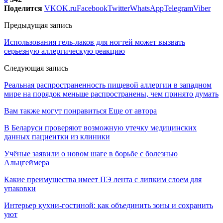
Поделится
VK
OK.ru
Facebook
Twitter
WhatsApp
Telegram
Viber
Предыдущая запись
Использования гель-лаков для ногтей может вызвать
серьезную аллергическую реакцию
Следующая запись
Реальная распространенность пищевой аллергии в западном
мире на порядок меньше распространены, чем принято думать
Вам также могут понравиться
Еще от автора
В Беларуси проверяют возможную утечку медицинских
данных пациентки из клиники
Учёные заявили о новом шаге в борьбе с болезнью
Альцгеймера
Какие преимущества имеет ПЭ лента с липким слоем для
упаковки
Интерьер кухни-гостиной: как объединить зоны и сохранить
уют