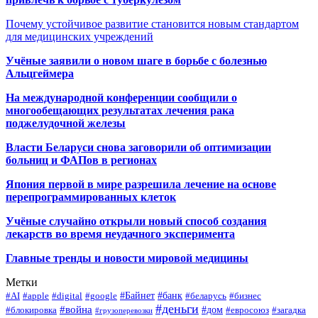
Почему устойчивое развитие становится новым стандартом
для медицинских учреждений
Учёные заявили о новом шаге в борьбе с болезнью
Альцгеймера
На международной конференции сообщили о
многообещающих результатах лечения рака
поджелудочной железы
Власти Беларуси снова заговорили об оптимизации
больниц и ФАПов в регионах
Япония первой в мире разрешила лечение на основе
перепрограммированных клеток
Учёные случайно открыли новый способ создания
лекарств во время неудачного эксперимента
Главные тренды и новости мировой медицины
Метки
#Байнет
#банк
#AI
#apple
#digital
#google
#беларусь
#бизнес
#деньги
#война
#дом
#блокировка
#евросоюз
#загадка
#грузоперевозки