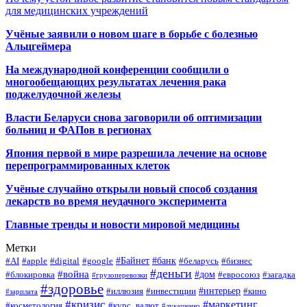
для медицинских учреждений
Учёные заявили о новом шаге в борьбе с болезнью
Альцгеймера
На международной конференции сообщили о
многообещающих результатах лечения рака
поджелудочной железы
Власти Беларуси снова заговорили об оптимизации
больниц и ФАПов в регионах
Япония первой в мире разрешила лечение на основе
перепрограммированных клеток
Учёные случайно открыли новый способ создания
лекарств во время неудачного эксперимента
Главные тренды и новости мировой медицины
Метки
#Байнет
#банк
#AI
#apple
#digital
#google
#беларусь
#бизнес
#деньги
#война
#дом
#блокировка
#евросоюз
#загадка
#грузоперевозки
#здоровье
#интерьер
#иллюзия
#инвестиции
#кино
#зарплата
#кризис
#маркетинг
#косметология
#курс_валют
#лукашенко