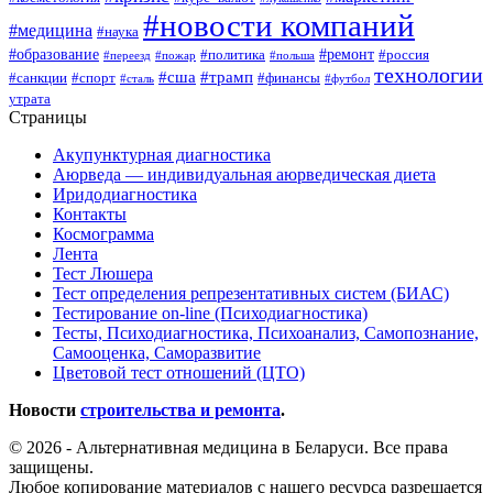
#новости компаний
#медицина
#наука
#образование
#ремонт
#политика
#россия
#переезд
#пожар
#польша
технологии
#сша
#трамп
#санкции
#спорт
#финансы
#сталь
#футбол
утрата
Страницы
Акупунктурная диагностика
Аюрведа — индивидуальная аюрведическая диета
Иридодиагностика
Контакты
Космограмма
Лента
Тест Люшера
Тест определения репрезентативных систем (БИАС)
Тестирование on-line (Психодиагностика)
Тесты, Психодиагностика, Психоанализ, Самопознание,
Самооценка, Саморазвитие
Цветовой тест отношений (ЦТО)
Новости
строительства и ремонта
.
© 2026 - Альтернативная медицина в Беларуси. Все права
защищены.
Любое копирование материалов с нашего ресурса разрешается