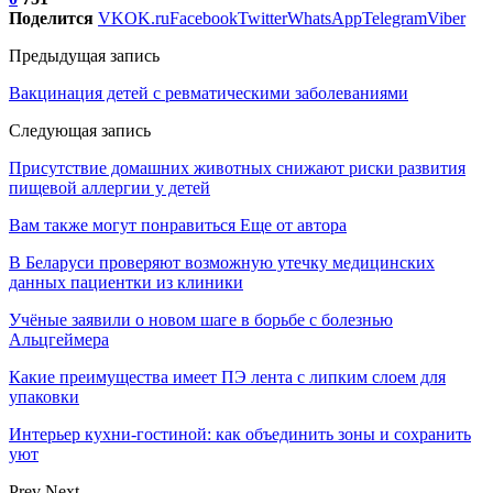
Поделится
VK
OK.ru
Facebook
Twitter
WhatsApp
Telegram
Viber
Предыдущая запись
Вакцинация детей с ревматическими заболеваниями
Следующая запись
Присутствие домашних животных снижают риски развития
пищевой аллергии у детей
Вам также могут понравиться
Еще от автора
В Беларуси проверяют возможную утечку медицинских
данных пациентки из клиники
Учёные заявили о новом шаге в борьбе с болезнью
Альцгеймера
Какие преимущества имеет ПЭ лента с липким слоем для
упаковки
Интерьер кухни-гостиной: как объединить зоны и сохранить
уют
Prev
Next