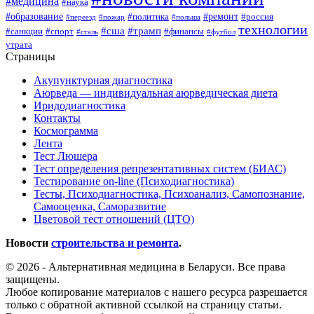
#медицина
#наука
#образование
#ремонт
#политика
#россия
#переезд
#пожар
#польша
технологии
#сша
#трамп
#санкции
#спорт
#финансы
#сталь
#футбол
утрата
Страницы
Акупунктурная диагностика
Аюрведа — индивидуальная аюрведическая диета
Иридодиагностика
Контакты
Космограмма
Лента
Тест Люшера
Тест определения репрезентативных систем (БИАС)
Тестирование on-line (Психодиагностика)
Тесты, Психодиагностика, Психоанализ, Самопознание,
Самооценка, Саморазвитие
Цветовой тест отношений (ЦТО)
Новости
строительства и ремонта
.
© 2026 - Альтернативная медицина в Беларуси. Все права
защищены.
Любое копирование материалов с нашего ресурса разрешается
только с обратной активной ссылкой на страницу статьи.