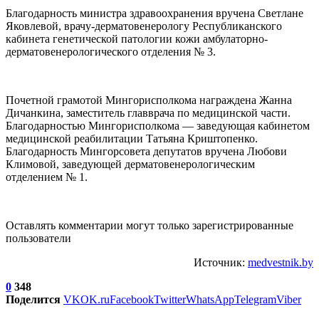
Благодарность министра здравоохранения вручена Светлане
Яковлевой, врачу-дерматовенерологу Республиканского
кабинета генетической патологии кожи амбулаторно-
дерматовенерологического отделения № 3.
Почетной грамотой Мингорисполкома награждена Жанна
Дичанкина, заместитель главврача по медицинской части.
Благодарностью Мингорисполкома — заведующая кабинетом
медицинской реабилитации Татьяна Криштопенко.
Благодарность Мингорсовета депутатов вручена Любови
Климовой, заведующей дерматовенерологическим
отделением № 1.
Оставлять комментарии могут только зарегистрированные
пользователи
Источник:
medvestnik.by
0
348
Поделится
VK
OK.ru
Facebook
Twitter
WhatsApp
Telegram
Viber