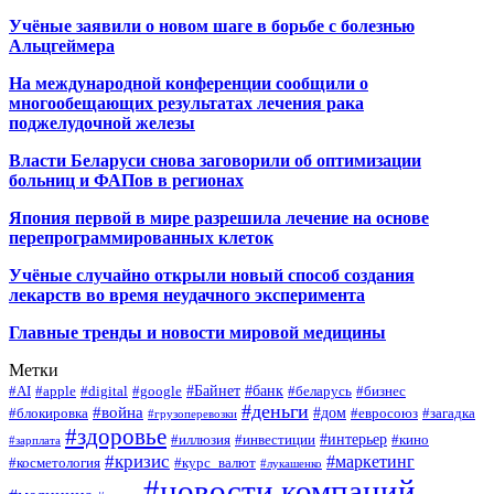
Учёные заявили о новом шаге в борьбе с болезнью
Альцгеймера
На международной конференции сообщили о
многообещающих результатах лечения рака
поджелудочной железы
Власти Беларуси снова заговорили об оптимизации
больниц и ФАПов в регионах
Япония первой в мире разрешила лечение на основе
перепрограммированных клеток
Учёные случайно открыли новый способ создания
лекарств во время неудачного эксперимента
Главные тренды и новости мировой медицины
Метки
#Байнет
#банк
#AI
#apple
#digital
#google
#беларусь
#бизнес
#деньги
#война
#дом
#блокировка
#евросоюз
#загадка
#грузоперевозки
#здоровье
#интерьер
#иллюзия
#инвестиции
#кино
#зарплата
#кризис
#маркетинг
#косметология
#курс_валют
#лукашенко
#новости компаний