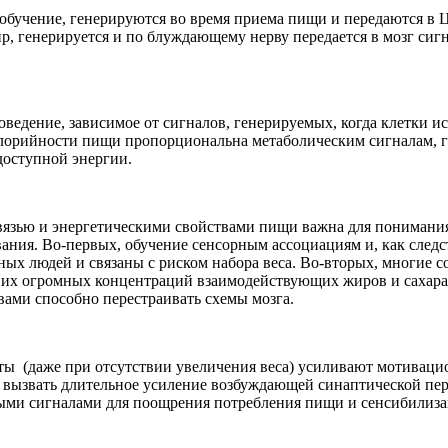
обучение, генерируются во время приема пищи и передаются в
р, генерируется и по блуждающему нерву передается в мозг си
едение, зависимое от сигналов, генерируемых, когда клетки ис
калорийности пищи пропорциональна метаболическим сигналам,
доступной энергии.
вязью и энергетическими свойствами пищи важна для понимания
ния. Во-первых, обучение сенсорным ассоциациям и, как следств
ных людей и связаны с риском набора веса. Во-вторых, многие 
них огромных концентраций взаимодействующих жиров и сахара
ами способно перестраивать схемы мозга.
ы (даже при отсутствии увеличения веса) усиливают мотиваци
ызвать длительное усиление возбуждающей синаптической пере
ыми сигналами для поощрения потребления пищи и сенсибилиза