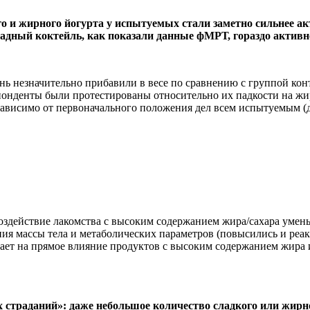
го и жирного йогурта у испытуемых стали заметно сильнее а
дный коктейль, как показали данные фМРТ, гораздо активне
ь незначительно прибавили в весе по сравнению с группой конт
еспонденты были протестированы относительно их падкости на ж
зависимо от первоначального положения дел всем испытуемым (д
й. Воздействие лакомства с высоким содержанием жира/сахара у
ия массы тела и метаболических параметров (повысились и реак
вает на прямое влияние продуктов с высоким содержанием жира 
 страданий»: даже небольшое количество сладкого или жирно