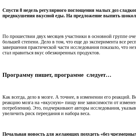
Спусти 8 недель регулярного поглощения малых доз сладко
предвкушения вкусной еды. На предложение выпить шокола
По прошествии двух месяцев участники в основной группе очен
большей степени. Дело в том, что еще до эксперимента все р
завершения практической части исследования показало, что не
стал нравиться вкус обезжиренных продуктов.
Программу пишет, программе следует…
Как всегда, дело в мозге. А точнее, в изменении его реакци
реакцию мозга на «вкусную» пищу вне зависимости от изменен
потребления). Это, подчеркивают авторы исследования, указы
увеличить риск переедания и набора веса.
Печальная новость для желающих похудеть «без чрезмерных