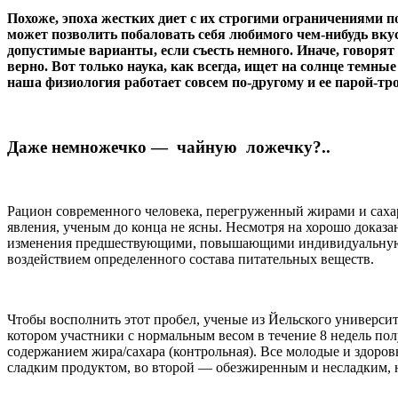
Похоже, эпоха жестких диет с их строгими ограничениями п
может позволить побаловать себя любимого чем-нибудь вку
допустимые варианты, если съесть немного. Иначе, говорят
верно. Вот только наука, как всегда, ищет на солнце темны
наша физиология работает совсем по-другому и ее парой-т
Даже немножечко — чайную ложечку?..
Рацион современного человека, перегруженный жирами и сахар
явления, ученым до конца не ясны. Несмотря на хорошо доказ
изменения предшествующими, повышающими индивидуальную в
воздействием определенного состава питательных веществ.
Чтобы восполнить этот пробел, ученые из Йельского универси
котором участники с нормальным весом в течение 8 недель по
содержанием жира/сахара (контрольная). Все молодые и здоро
сладким продуктом, во второй — обезжиренным и несладким, н