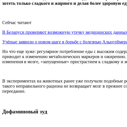
хотеть только сладкого и жирного и делая более здоровую е
Сейчас читают
В Беларуси проверяют возможную утечку медицинских данн
Учёные заявили о новом шаге в борьбе с болезнью Альцгеймер
Но что еще хуже: регулярное потребление еды с высоким содер
приводит к изменению метаболических маркеров и ожирению. 
изменения в мозге, «запущенные» пристрастием к сладкому и ж
В экспериментах на животных ранее уже получали подобные рез
такого неправильного рациона не возвращает мозг в прежнее с
переедание.
Дофаминовый зуд