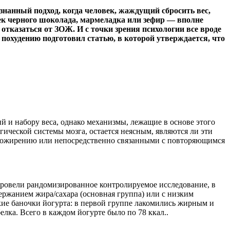
знанный подход, когда человек, жаждущий сбросить вес,
ек черного шоколада, мармеладка или зефир — вполне
отказаться от ЗОЖ. И с точки зрения психологии все вроде
у похудению подготовил статью, в которой утверждается, что
 и набору веса, однако механизмы, лежащие в основе этого
ической системы мозга, остается неясным, являются ли эти
ожирению или непосредственно связанными с повторяющимся
провели рандомизированное контролируемое исследование, в
ержанием жира/сахара (основная группа) или с низким
кие баночки йогурта: в первой группе лакомились жирным и
ка. Всего в каждом йогурте было по 78 ккал..