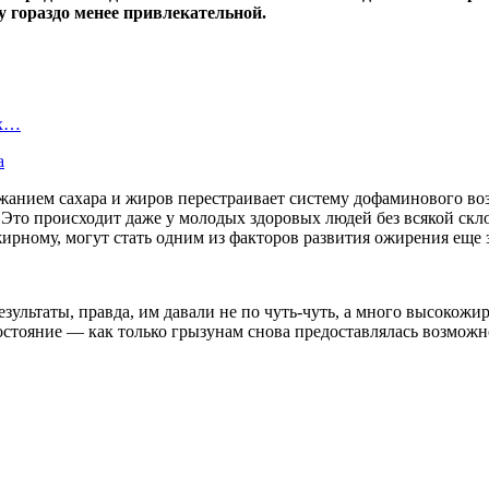
ду гораздо менее привлекательной.
ых…
а
жанием сахара и жиров перестраивает систему дофаминового воз
Это происходит даже у молодых здоровых людей без всякой скл
ирному, могут стать одним из факторов развития ожирения еще з
ультаты, правда, им давали не по чуть-чуть, а много высокожи
остояние — как только грызунам снова предоставлялась возможн