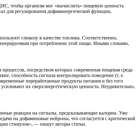
 ЦНС, чтобы организм мог «вычислить» пищевую ценность
гнал для регулирования дофаминергической функции,
пользуют глюкозу в качестве топлива. Соответственно,
 генерируемым при потреблении этой пищи. Иными словами,
 процессов, посредством которых современная пищевая среда
ие, способность сигнала контролировать поведение (т. е.
современные переработанные продукты питания и без того
 усиливают их сверхэнергетическую ценность. Неудивительно,
онные реакции на сигналы, предсказывающие калории. Уже
дачи на дофаминовые нейроны, что согласуется с критической
ции стимулов», — пишут авторы статьи.