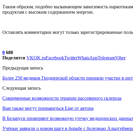
Таким образом, подобно вызывающим зависимость наркотикам,
продуктам с высоким содержанием энергии.
Оставлять комментарии могут только зарегистрированные поль
0
688
Поделится
VK
OK.ru
Facebook
Twitter
WhatsApp
Telegram
Viber
Предыдущая запись
Более 250 медиков Гродненской области приняли участие в ин
Следующая запись
Современные возможности терапии рассеянного склероза
Вам также могут понравиться
Еще от автора
В Беларуси проверяют возможную утечку медицинских данных
Учёные заявили о новом шаге в борьбе с болезнью Альцгеймер