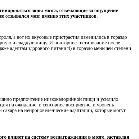
ктивироваться зоны мозга, отвечающие за ощущение
е отзывался мозг именно этих участников.
роля, а вот их вкусовые пристрастия изменились в гораздо
ирную и сладкую пищу. И повторное тестирование после
аже адептам здорового питания!) в гораздо меньшей степени
меньшило предпочтение низкокалорийной пищи и усилило
ция на ожидание, и сенсорное восприятие, и уровень
и сахара на нейроповеденческие адаптации, которые могут
го влияет на систему вознаграждения в мозге, заставляя