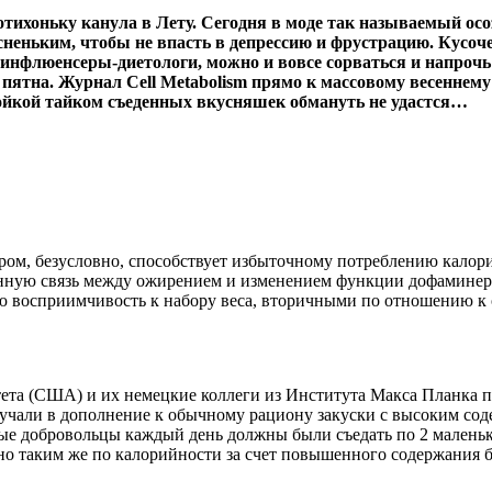
отихоньку канула в Лету. Сегодня в моде так называемый осо
сненьким, чтобы не впасть в депрессию и фрустрацию. Кусоч
 инфлюенсеры-диетологи, можно и вовсе сорваться и напрочь 
е пятна. Журнал Cell Metabolism прямо к массовому весеннем
ройкой тайком съеденных вкусняшек обмануть не удастся…
ом, безусловно, способствует избыточному потреблению калорий
анную связь между ожирением и изменением функции дофаминерг
осприимчивость к набору веса, вторичными по отношению к 
тета (США) и их немецкие коллеги из Института Макса Планка 
лучали в дополнение к обычному рациону закуски с высоким сод
вые добровольцы каждый день должны были съедать по 2 малень
о таким же по калорийности за счет повышенного содержания бел