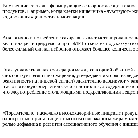
Внутренние сигналы, формирующие сенсорное ассоциативное 
продуктов. Например, когда клетки кишечника «чувствуют» жи
кодирования «ценности» и мотивации.
Аналогично и потребление сахара вызывает мотивированное пов
величина регистрируемого при фМРТ ответа на подсказку о 
более сильный сигнал нейронов отражает большее количество 
Эта фундаментальная кооперация между сенсорной обратной с
способствует развитию ожирения, утверждают авторы исследова
реактивность на пищевой сигнал) значительно варьируют у раз
имеют высокую энергетическую «плотность», а содержание в 
что злоупотребление столь мощными подкрепляющими веществ
«Поразительно, насколько высококалорийные пищевые продукт
однократный прием пищи с высоким содержанием жира может в
ролью дофамина в развитии ассоциативного обучения с пищев