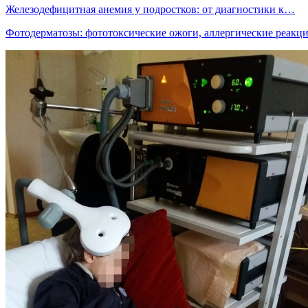
Железодефицитная анемия у подростков: от диагностики к…
Фотодерматозы: фототоксические ожоги, аллергические реак