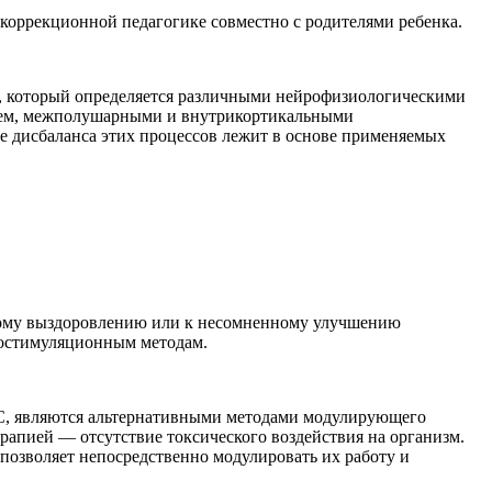
о коррекционной педагогике совместно с родителями ребенка.
е, который определяется различными нейрофизиологическими
стем, межполушарными и внутрикортикальными
е дисбаланса этих процессов лежит в основе применяемых
олному выздоровлению или к несомненному улучшению
ростимуляционным методам.
С, являются альтернативными методами модулирующего
рапией — отсутствие токсического воздействия на организм.
позволяет непосредственно модулировать их работу и