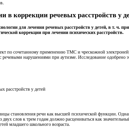
в.
 в коррекции речевых расстройств у д
ологии для лечения речевых расстройств у детей, в т. ч. п
ической коррекции при лечении психических расстройств.
ект по сочетанному применению ТМС и чрескожной электронейро
 с речевыми нарушениями при аутизме. Исследование одобрено 
ицы становления речи как высшей психической функции. Однак
 двух слов к трем годам должно расцениваться как значительный
етей младшего школьного возраста.