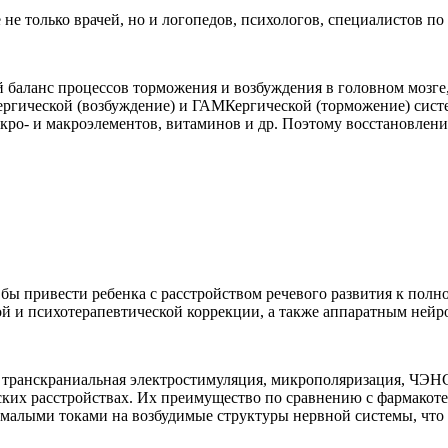
 не только врачей, но и логопедов, психологов, специалистов п
й баланс процессов торможения и возбуждения в головном мозг
тергической (возбуждение) и ГАМКергической (торможение) си
ро- и макроэлементов, витаминов и др. Поэтому восстановлени
и бы привести ребенка с расстройством речевого развития к п
ой и психотерапевтической коррекции, а также аппаратным ней
 транскраниальная электростимуляция, микрополяризация, ЧЭН
ских расстройствах. Их преимущество по сравнению с фармакоте
я малыми токами на возбудимые структуры нервной системы, что 