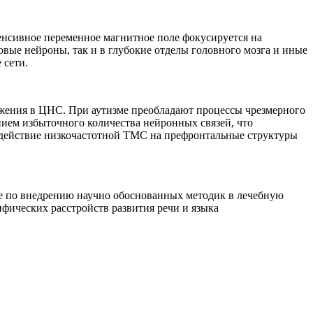
енсивное переменное магнитное поле фокусируется на
овые нейроны, так и в глубокие отделы головного мозга и иные
 сети.
ожения в ЦНС. При аутизме преобладают процессы чрезмерного
ием избыточного количества нейронных связей, что
здействие низкочастотной ТМС на префронтальные структуры
е по внедрению научно обоснованных методик в лечебную
фических расстройств развития речи и языка