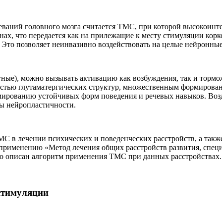
еваний головного мозга считается ТМС, при которой высокоинт
нах, что передается как на прилежащие к месту стимуляции корк
 Это позволяет неинвазивно воздействовать на целые нейронные
ные), можно вызывать активацию как возбуждения, так и торм
стью глутаматергических структур, множественным формирован
рмированию устойчивых форм поведения и речевых навыков. Во
сы нейропластичности.
 в лечении психических и поведенческих расстройств, а такж
 применению «Метод лечения общих расстройств развития, специ
но описан алгоритм применения ТМС при данных расстройствах.
 стимуляции