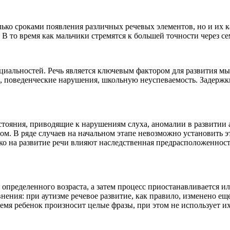
лько сроками появления различных речевых элементов, но и их к
 то время как мальчики стремятся к большей точности через се
ециальностей. Речь является ключевым фактором для развития м
, поведенческие нарушения, школьную неуспеваемость. Задержк
стояния, приводящие к нарушениям слуха, аномалии в развитии 
змом. В ряде случаев на начальном этапе невозможно установить
ко на развитие речи влияют наследственная предрасположенно
определенного возраста, а затем процесс приостанавливается ил
авнения: при аутизме речевое развитие, как правило, изменено е
емя ребенок произносит целые фразы, при этом не использует их