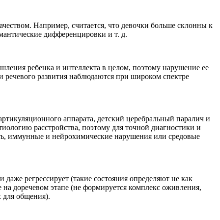
ачеством. Например, считается, что девочки больше склонны к
мантические дифференцировки и т. д.
ышления ребенка и интеллекта в целом, поэтому нарушение ее
и речевого развития наблюдаются при широком спектре
артикуляционного аппарата, детский церебральный паралич и
 этиологию расстройства, поэтому для точной диагностики и
сть, иммунные и нейрохимические нарушения или средовые
и даже регрессирует (такие состояния определяют не как
ще на доречевом этапе (не формируется комплекс оживления,
 для общения).