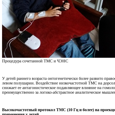
Процедура сочетанной ТМС и ЧЭНС
У детей раннего возраста онтогенетически более развито пра
левом полушарии. Воздействие низкочастотной ТМС на дорсо
снижает ее антагонистическое подавляющее влияние на гомол
преимущественно за логико-абстрактное аналитическое мышле
Высокочастотный протокол ТМС (10 Гц и более) на проекци
применения у детей.