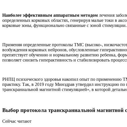
Наиболее эффективным аппаратным методом
лечения забол
определенных корковых областях, генерируя малые токи в аксо
корковые зоны, функционально связанные с зоной стимуляции.
Применяя определенные протоколы ТМС (высоко-, низкочастот
возбуждения корковых нейронов, обусловленные гиперактивно
препятствует обучению и нормальному развитию ребенка, фо
позволяет снизить гиперактивность и стабилизировать процес
РНПЦ психического здоровья накопил опыт по применению ТМС
практику. Так, в 2019 году Минздрав утвердил инструкцию по
транскраниальной магнитной стимуляцией», в которой деталь
Выбор протокола транскраниальной магнитной
Сейчас читают