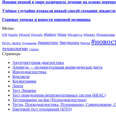
Япония первой в мире разрешила лечение на основе переп
Учёные случайно открыли новый способ создания лекарств 
Главные тренды и новости мировой медицины
Метки
#Байнет
#банк
#AI
#apple
#digital
#google
#беларусь
#бизнес
#блокировка
#новос
#маркетинг
#медицина
#курс_валют
#наука
#лукашенко
технологии
утрата
Страницы
Акупунктурная диагностика
Аюрведа — индивидуальная аюрведическая диета
Иридодиагностика
Контакты
Космограмма
Лента
Тест Люшера
Тест определения репрезентативных систем (БИАС)
Тестирование on-line (Психодиагностика)
Тесты, Психодиагностика, Психоанализ, Самопознание, 
Цветовой тест отношений (ЦТО)