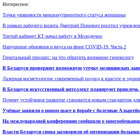
Интересное:
Точки уязвимости микронутриентного статуса женщины
В рамках рабочего визита Дмитрий Пиневич посетил учрежд
Третий кабинет КТ начал работу в Молодечно
Нарушение обоняния и вкуса на фоне COVID-19. Часть 2
Генитальный пролапс: на что обратить внимание гинекологу
В Беларуси проверяют возможную утечку медицинских дан
Лазерная косметология: современный подход к красоте и здор
В Беларуси искусственный интеллект планируют привлечь к
Почему устойчивое развитие становится новым стандартом дл
Учёные заявили о новом шаге в борьбе с болезнью Альцгей
На международной конференции сообщили о многообещающи
Власти Беларуси снова заговорили об оптимизации больниц