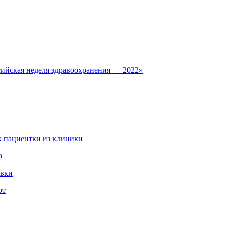
сийская неделя здравоохранения — 2022»
 пациентки из клиники
а
овки
ют