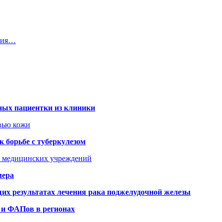
ения…
ных пациентки из клиники
овью кожи
 борьбе с туберкулезом
я медицинских учреждений
мера
х результатах лечения рака поджелудочной железы
 и ФАПов в регионах