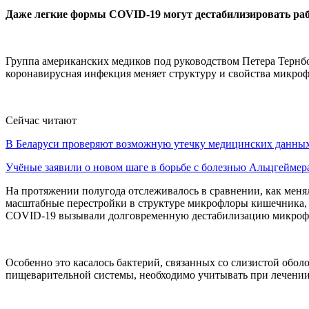
Даже легкие формы COVID-19 могут дестабилизировать ра
Группа американских медиков под руководством Петера Тернб
коронавирусная инфекция меняет структуру и свойства микроф
Сейчас читают
В Беларуси проверяют возможную утечку медицинских данн
Учёные заявили о новом шаге в борьбе с болезнью Альцгеймер
На протяжении полугода отслеживалось в сравнении, как меня
масштабные перестройки в структуре микрофлоры кишечника, о
COVID-19 вызывали долговременную дестабилизацию микроф
Особенно это касалось бактерий, связанных со слизистой обо
пищеварительной системы, необходимо учитывать при лечении