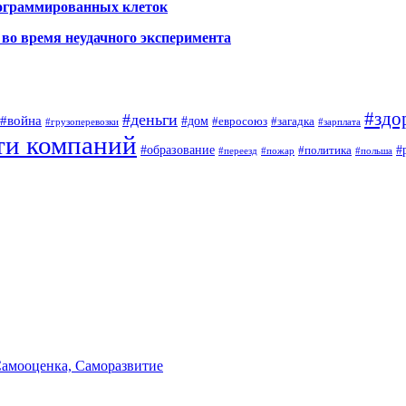
рограммированных клеток
во время неудачного эксперимента
#здо
#деньги
#война
#дом
#евросоюз
#загадка
#грузоперевозки
#зарплата
ти компаний
#образование
#
#политика
#переезд
#пожар
#польша
Самооценка, Саморазвитие