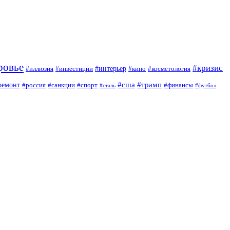
ровье
#кризис
#интерьер
#иллюзия
#инвестиции
#кино
#косметология
#сша
#трамп
ремонт
#россия
#санкции
#спорт
#финансы
#сталь
#футбол