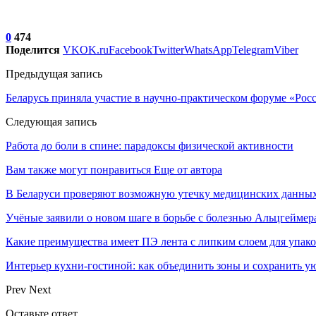
0
474
Поделится
VK
OK.ru
Facebook
Twitter
WhatsApp
Telegram
Viber
Предыдущая запись
Беларусь приняла участие в научно-практическом форуме «Рос
Следующая запись
Работа до боли в спине: парадоксы физической активности
Вам также могут понравиться
Еще от автора
В Беларуси проверяют возможную утечку медицинских данных
Учёные заявили о новом шаге в борьбе с болезнью Альцгеймер
Какие преимущества имеет ПЭ лента с липким слоем для упак
Интерьер кухни-гостиной: как объединить зоны и сохранить у
Prev
Next
Оставьте ответ