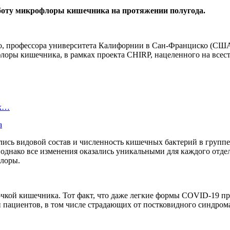
боту микрофлоры кишечника на протяжении полугода.
о, профессора университета Калифорнии в Сан-Франциско (США)
лоры кишечника, в рамках проекта CHIRP, нацеленного на всес
ых…
а
лись видовой состав и численность кишечных бактерий в групп
днако все изменения оказались уникальными для каждого отдел
лоры.
лочкой кишечника. Тот факт, что даже легкие формы COVID-19 
 пациентов, в том числе страдающих от постковидного синдром