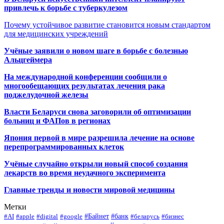
привлечь к борьбе с туберкулезом
Почему устойчивое развитие становится новым стандартом
для медицинских учреждений
Учёные заявили о новом шаге в борьбе с болезнью
Альцгеймера
На международной конференции сообщили о
многообещающих результатах лечения рака
поджелудочной железы
Власти Беларуси снова заговорили об оптимизации
больниц и ФАПов в регионах
Япония первой в мире разрешила лечение на основе
перепрограммированных клеток
Учёные случайно открыли новый способ создания
лекарств во время неудачного эксперимента
Главные тренды и новости мировой медицины
Метки
#Байнет
#банк
#AI
#apple
#digital
#google
#беларусь
#бизнес