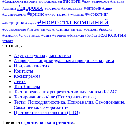
#деньги
#война
#дом
#блокировка
#евросоюз
#загадка
#грузоперевозки
#здоровье
#интерьер
#иллюзия
#инвестиции
#кино
#зарплата
#кризис
#маркетинг
#косметология
#курс_валют
#лукашенко
#новости компаний
#медицина
#наука
#образование
#ремонт
#политика
#россия
#переезд
#пожар
#польша
технологии
#сша
#трамп
#санкции
#спорт
#финансы
#сталь
#футбол
утрата
Страницы
Акупунктурная диагностика
Аюрведа — индивидуальная аюрведическая диета
Иридодиагностика
Контакты
Космограмма
Лента
Тест Люшера
Тест определения репрезентативных систем (БИАС)
Тестирование on-line (Психодиагностика)
Тесты, Психодиагностика, Психоанализ, Самопознание,
Самооценка, Саморазвитие
Цветовой тест отношений (ЦТО)
Новости
строительства и ремонта
.