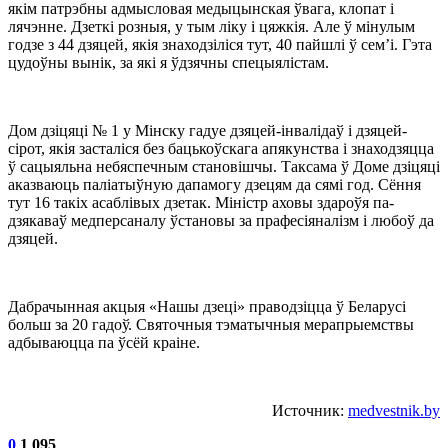
якім патрэбны адмысловая медыцынская ўвага, клопат і
лячэнне. Дзеткі розныя, у тым ліку і цяжкія. Але ў мінулым
годзе з 44 дзяцей, якія знаходзіліся тут, 40 пайшлі ў сем’і. Гэта
цудоўны вынік, за які я ўдзячны спецыялістам.
Дом дзіцяці № 1 у Мінску гадуе дзяцей-інвалідаў і дзяцей-
сірот, якія засталіся без бацькоўскага апякунства і знаходзяцца
ў сацыяльна небяспечным становішчы. Таксама ў Доме дзіцяці
аказваюць паліатыўную дапамогу дзецям да сямі год. Сёння
тут 16 такіх асаблівых дзетак. Міністр аховы здароўя па-
дзякаваў медперсаналу ўстановы за прафесіяналізм і любоў да
дзяцей.
Дабрачынная акцыя «Нашы дзеці» праводзіцца ў Беларусі
больш за 20 гадоў. Святочныя тэматычныя мерапрыемствы
адбываюцца па ўсёй краіне.
Источник:
medvestnik.by
0
1 095