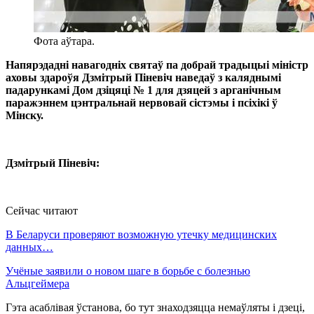
Фота аўтара.
Напярэдадні навагодніх святаў па добрай традыцыі міністр
аховы здароўя Дзмітрый Піневіч наведаў з каляднымі
падарункамі Дом дзіцяці № 1 для дзяцей з арганічным
паражэннем цэнтральнай нервовай сістэмы і псіхікі ў
Мінску.
Дзмітрый Піневіч:
Сейчас читают
В Беларуси проверяют возможную утечку медицинских
данных…
Учёные заявили о новом шаге в борьбе с болезнью
Альцгеймера
Гэта асаблівая ўстанова, бо тут знаходзяцца немаўляты і дзеці,