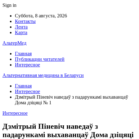
Sign in
Суббота, 8 августа, 2026
Контакты
Лента
Карта
АльтерМед
Главная
Публикации читателей
Интересное
Альтернативная медицина в Беларуси
Главная
Интересное
Дзмітрый Піневіч наведаў з падарункамі выхаванцаў
Дома дзіцяці № 1
Интересное
Дзмітрый Піневіч наведаў з
падарункамі выхаванцаў Дома дзіцяці