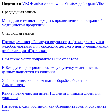
Поделится
VK
OK.ru
Facebook
Twitter
WhatsApp
Telegram
Viber
Предыдущая запись
Минздрав изменяет подходы к продвижению иностранной
медицинской продукции
Следующая запись
Премьер-министр Беларуси вручил сертификат для закупки
медоборудования для городского детского центр медицинской
реабилитации «Пралеска»
Вам также могут понравиться
Еще от автора
В Беларуси проверяют возможную утечку медицинских
данных пациентки из клиники
Учёные заявили о новом шаге в борьбе с болезнью
Альцгеймера
Какие преимущества имеет ПЭ лента с липким слоем для
упаковки
Интерьер кухни-гостиной: как объединить зоны и сохранить
уют