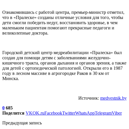
Ознакомившись с работой центра, премьер-министр отметил,
что в «Пралеске» созданы отличные условия для того, чтобы
дети смогли победить недуг, восстановить здоровье, в чем
маленьким пациентам помогают прекрасные педагоги и
великолепные доктора.
Городской детский центр медреабилитации «Пралеска» был
создан для помощи детям с заболеваниями желудочно-
кишечного тракта, органов дыхания и органов зрения, а также
для детей с ортопедической патологией. Открыли его в 1987
году в лесном массиве в агрогородке Раков в 30 км от
Минска.
Источник:
medvestnik.by
0
685
Поделится
VK
OK.ru
Facebook
Twitter
WhatsApp
Telegram
Viber
Предыдущая запись