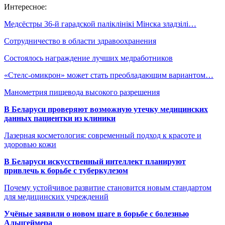
Интересное:
Медсёстры 36-й гарадской паліклінікі Мінска зладзілі…
Сотрудничество в области здравоохранения
Состоялось награждение лучших медработников
«Стелс-омикрон» может стать преобладающим вариантом…
Манометрия пищевода высокого разрешения
В Беларуси проверяют возможную утечку медицинских
данных пациентки из клиники
Лазерная косметология: современный подход к красоте и
здоровью кожи
В Беларуси искусственный интеллект планируют
привлечь к борьбе с туберкулезом
Почему устойчивое развитие становится новым стандартом
для медицинских учреждений
Учёные заявили о новом шаге в борьбе с болезнью
Альцгеймера