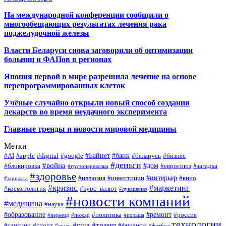
На международной конференции сообщили о
многообещающих результатах лечения рака
поджелудочной железы
Власти Беларуси снова заговорили об оптимизации
больниц и ФАПов в регионах
Япония первой в мире разрешила лечение на основе
перепрограммированных клеток
Учёные случайно открыли новый способ создания
лекарств во время неудачного эксперимента
Главные тренды и новости мировой медицины
Метки
#Байнет
#банк
#AI
#apple
#digital
#google
#беларусь
#бизнес
#деньги
#война
#дом
#блокировка
#евросоюз
#загадка
#грузоперевозки
#здоровье
#интерьер
#иллюзия
#инвестиции
#кино
#зарплата
#кризис
#маркетинг
#косметология
#курс_валют
#лукашенко
#новости компаний
#медицина
#наука
#образование
#ремонт
#политика
#россия
#переезд
#пожар
#польша
технологии
#сша
#трамп
#санкции
#спорт
#финансы
#сталь
#футбол