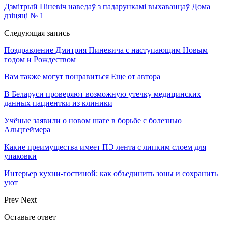
Дзмітрый Піневіч наведаў з падарункамі выхаванцаў Дома
дзіцяці № 1
Следующая запись
Поздравление Дмитрия Пиневича с наступающим Новым
годом и Рождеством
Вам также могут понравиться
Еще от автора
В Беларуси проверяют возможную утечку медицинских
данных пациентки из клиники
Учёные заявили о новом шаге в борьбе с болезнью
Альцгеймера
Какие преимущества имеет ПЭ лента с липким слоем для
упаковки
Интерьер кухни-гостиной: как объединить зоны и сохранить
уют
Prev
Next
Оставьте ответ