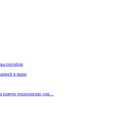
ека погибли
панией в мире
ли новую технологию для…