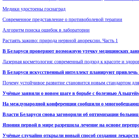
Медики удостоены госнаград
Современное представление о противоболевой терапии
Алгоритм поиска ошибок в лаборатории
Растаять заживо: природа нервной анорексии. Часть 1
В Беларуси проверяют возможную утечку медицинских дан
Лазерная косметология: современный подход к красоте и здор
В Беларуси искусственный интеллект планируют привлечь к
Почему устойчивое развитие становится новым стандартом дл
Учёные заявили о новом шаге в борьбе с болезнью Альцгей
На международной конференции сообщили о многообещающи
Власти Беларуси снова заговорили об оптимизации больниц
Япония первой в мире разрешила лечение на основе переп
Учёные случайно открыли новый способ создания лекарств 