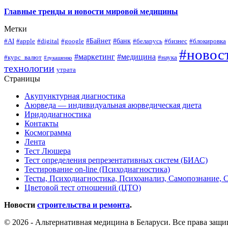
Главные тренды и новости мировой медицины
Метки
#Байнет
#банк
#AI
#apple
#digital
#google
#беларусь
#бизнес
#блокировка
#новос
#маркетинг
#медицина
#курс_валют
#наука
#лукашенко
технологии
утрата
Страницы
Акупунктурная диагностика
Аюрведа — индивидуальная аюрведическая диета
Иридодиагностика
Контакты
Космограмма
Лента
Тест Люшера
Тест определения репрезентативных систем (БИАС)
Тестирование on-line (Психодиагностика)
Тесты, Психодиагностика, Психоанализ, Самопознание, 
Цветовой тест отношений (ЦТО)
Новости
строительства и ремонта
.
© 2026 - Альтернативная медицина в Беларуси. Все права защ