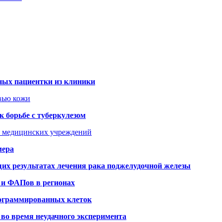
ных пациентки из клиники
овью кожи
 борьбе с туберкулезом
я медицинских учреждений
мера
х результатах лечения рака поджелудочной железы
 и ФАПов в регионах
рограммированных клеток
во время неудачного эксперимента