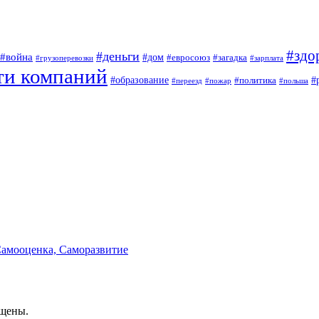
#здо
#деньги
#война
#дом
#евросоюз
#загадка
#грузоперевозки
#зарплата
ти компаний
#образование
#
#политика
#переезд
#пожар
#польша
Самооценка, Саморазвитие
ищены.