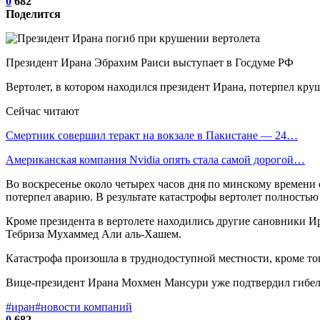
0
682
Поделится
Президент Ирана Эбрахим Раиси выступает в Госдуме РФ
Вертолет, в котором находился президент Ирана, потерпел круш
Сейчас читают
Смертник совершил теракт на вокзале в Пакистане — 24…
Американская компания Nvidia опять стала самой дорогой…
Во воскресенье около четырех часов дня по минскому времени 
потерпел аварию. В результате катастрофы вертолет полностью 
Кроме президента в вертолете находились другие сановники 
Тебриза Мухаммед Али аль-Хашем.
Катастрофа произошла в труднодоступной местности, кроме тог
Вице-президент Ирана Мохмен Мансури уже подтвердил гибель
#иран
#новости компаний
0
682