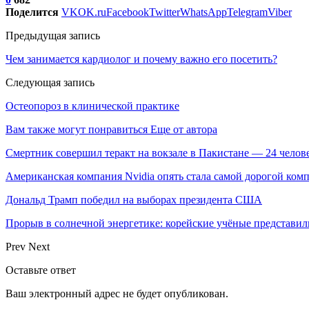
Поделится
VK
OK.ru
Facebook
Twitter
WhatsApp
Telegram
Viber
Предыдущая запись
Чем занимается кардиолог и почему важно его посетить?
Следующая запись
Остеопороз в клинической практике
Вам также могут понравиться
Еще от автора
Смертник совершил теракт на вокзале в Пакистане — 24 челов
Американская компания Nvidia опять стала самой дорогой ком
Дональд Трамп победил на выборах президента США
Прорыв в солнечной энергетике: корейские учёные представи
Prev
Next
Оставьте ответ
Ваш электронный адрес не будет опубликован.