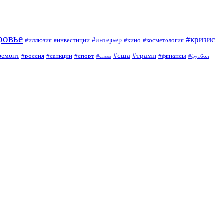
ровье
#кризис
#интерьер
#иллюзия
#инвестиции
#кино
#косметология
#сша
#трамп
ремонт
#россия
#санкции
#спорт
#финансы
#сталь
#футбол