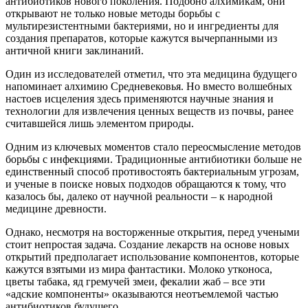
антибиотиков нового поколения. Подобно алхимикам, они
открывают не только новые методы борьбы с
мультирезистентными бактериями, но и ингредиенты для
создания препаратов, которые кажутся вычерпанными из
античной книги заклинаний.
Один из исследователей отметил, что эта медицина будущего
напоминает алхимию Средневековья. Но вместо волшебных
настоев исцеления здесь применяются научные знания и
технологии для извлечения ценных веществ из почвы, ранее
считавшейся лишь элементом природы.
Одним из ключевых моментов стало переосмысление методов
борьбы с инфекциями. Традиционные антибиотики больше не
единственный способ противостоять бактериальным угрозам,
и ученые в поиске новых подходов обращаются к тому, что
казалось бы, далеко от научной реальности – к народной
медицине древности.
Однако, несмотря на восторженные открытия, перед учеными
стоит непростая задача. Создание лекарств на основе новых
открытий предполагает использование компонентов, которые
кажутся взятыми из мира фантастики. Молоко утконоса,
цветы табака, яд гремучей змеи, фекалии жаб – все эти
«адские компоненты» оказываются неотъемлемой частью
антибиотиков будущего.