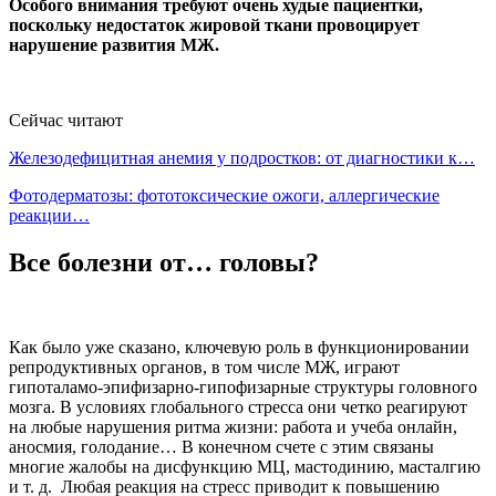
Особого внимания требуют очень худые пациентки,
поскольку недостаток жировой ткани провоцирует
нарушение развития МЖ.
Сейчас читают
Железодефицитная анемия у подростков: от диагностики к…
Фотодерматозы: фототоксические ожоги, аллергические
реакции…
Все болезни от… головы?
Как было уже сказано, ключевую роль в функционировании
репродуктивных органов, в том числе МЖ, играют
гипоталамо-эпифизарно-гипофизарные структуры головного
мозга. В условиях глобального стресса они четко реагируют
на любые нарушения ритма жизни: работа и учеба онлайн,
аносмия, голодание… В конечном счете с этим связаны
многие жалобы на дисфункцию МЦ, мастодинию, масталгию
и т. д. Любая реакция на стресс приводит к повышению