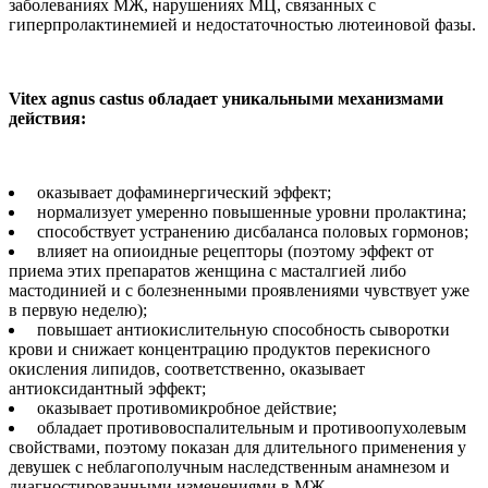
заболеваниях МЖ, нарушениях МЦ, связанных с
гиперпролактинемией и недостаточностью лютеиновой фазы.
Vitex agnus castus обладает уникальными механизмами
действия:
оказывает дофаминергический эффект;
нормализует умеренно повышенные уровни пролактина;
способствует устранению дисбаланса половых гормонов;
влияет на опиоидные рецепторы (поэтому эффект от
приема этих препаратов женщина с масталгией либо
мастодинией и с болезненными проявлениями чувствует уже
в первую неделю);
повышает антиокислительную способность сыворотки
крови и снижает концентрацию продуктов перекисного
окисления липидов, соответственно, оказывает
антиоксидантный эффект;
оказывает противомикробное действие;
обладает противовоспалительным и противоопухолевым
свойствами, поэтому показан для длительного применения у
девушек с неблагополучным наследственным анамнезом и
диагностированными изменениями в МЖ.