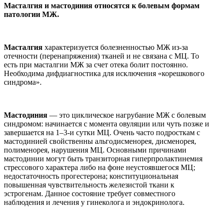
Масталгия и мастодиния относятся к болевым формам
патологии МЖ.
Масталгия
характеризуется болезненностью МЖ из-за
отечности (перенапряжения) тканей и не связана с МЦ. То
есть при масталгии МЖ за счет отека болит постоянно.
Необходима дифдиагностика для исключения «корешкового
синдрома».
Мастодиния
— это циклическое нагрубание МЖ с болевым
синдромом: начинается с момента овуляции или чуть позже и
завершается на 1–3-и сутки МЦ. Очень часто подросткам с
мастодинией свойственны альгодисменорея, дисменорея,
полименорея, нарушения МЦ. Основными причинами
мастодинии могут быть транзиторная гиперпролактинемия
стрессового характера либо на фоне неустоявшегося МЦ;
недостаточность прогестерона; конституциональная
повышенная чувствительность железистой ткани к
эстрогенам. Данное состояние требует совместного
наблюдения и лечения у гинеколога и эндокринолога.