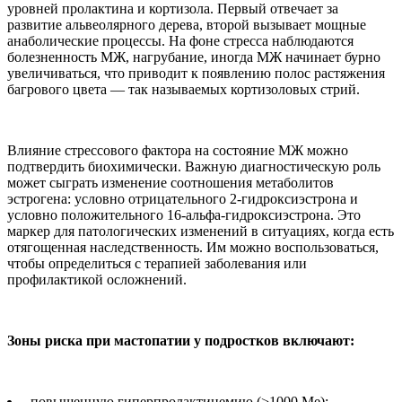
уровней пролактина и кортизола. Первый отвечает за
развитие альвеолярного дерева, второй вызывает мощные
анаболические процессы. На фоне стресса наблюдаются
болезненность МЖ, нагрубание, иногда МЖ начинает бурно
увеличиваться, что приводит к появлению полос растяжения
багрового цвета — так называемых кортизоловых стрий.
Влияние стрессового фактора на состояние МЖ можно
подтвердить биохимически. Важную диагностическую роль
может сыграть изменение соотношения метаболитов
эстрогена: условно отрицательного 2-гидроксиэстрона и
условно положительного 16-альфа-гидроксиэстрона. Это
маркер для патологических изменений в ситуациях, когда есть
отягощенная наследственность. Им можно воспользоваться,
чтобы определиться с терапией заболевания или
профилактикой осложнений.
Зоны риска при мастопатии у подростков включают:
повышенную гиперпролактинемию (>1000 Me);