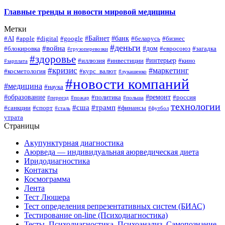
Главные тренды и новости мировой медицины
Метки
#Байнет
#банк
#AI
#apple
#digital
#google
#беларусь
#бизнес
#деньги
#война
#дом
#блокировка
#евросоюз
#загадка
#грузоперевозки
#здоровье
#интерьер
#иллюзия
#инвестиции
#кино
#зарплата
#кризис
#маркетинг
#косметология
#курс_валют
#лукашенко
#новости компаний
#медицина
#наука
#образование
#ремонт
#политика
#россия
#переезд
#пожар
#польша
технологии
#сша
#трамп
#санкции
#спорт
#финансы
#сталь
#футбол
утрата
Страницы
Акупунктурная диагностика
Аюрведа — индивидуальная аюрведическая диета
Иридодиагностика
Контакты
Космограмма
Лента
Тест Люшера
Тест определения репрезентативных систем (БИАС)
Тестирование on-line (Психодиагностика)
Тесты, Психодиагностика, Психоанализ, Самопознание,