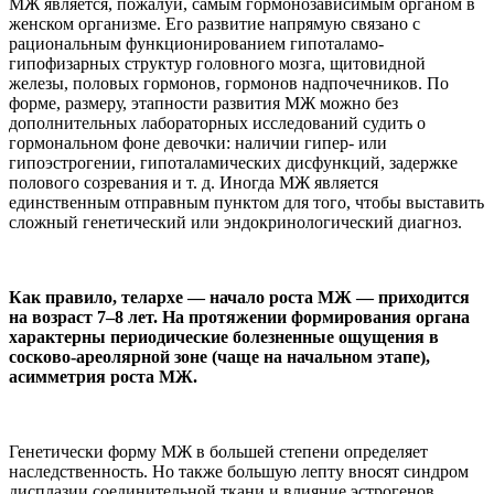
МЖ является, пожалуй, самым гормонозависимым органом в
женском организме. Его развитие напрямую связано с
рациональным функционированием гипоталамо-
гипофизарных структур головного мозга, щитовидной
железы, половых гормонов, гормонов надпочечников. По
форме, размеру, этапности развития МЖ можно без
дополнительных лабораторных исследований судить о
гормональном фоне девочки: наличии гипер- или
гипоэстрогении, гипоталамических дисфункций, задержке
полового созревания и т. д. Иногда МЖ является
единственным отправным пунктом для того, чтобы выставить
сложный генетический или эндокринологический диагноз.
Как правило, телархе — начало роста МЖ — приходится
на возраст 7–8 лет. На протяжении формирования органа
характерны периодические болезненные ощущения в
сосково-ареолярной зоне (чаще на начальном этапе),
асимметрия роста МЖ.
Генетически форму МЖ в большей степени определяет
наследственность. Но также большую лепту вносят синдром
дисплазии соединительной ткани и влияние эстрогенов.