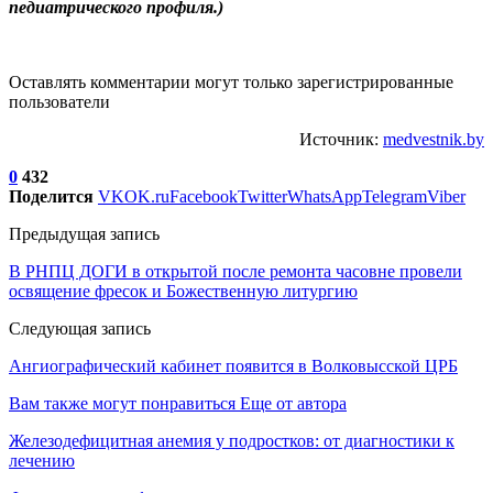
педиатрического профиля.)
Оставлять комментарии могут только зарегистрированные
пользователи
Источник:
medvestnik.by
0
432
Поделится
VK
OK.ru
Facebook
Twitter
WhatsApp
Telegram
Viber
Предыдущая запись
В РНПЦ ДОГИ в открытой после ремонта часовне провели
освящение фресок и Божественную литургию
Следующая запись
Ангиографический кабинет появится в Волковысской ЦРБ
Вам также могут понравиться
Еще от автора
Железодефицитная анемия у подростков: от диагностики к
лечению