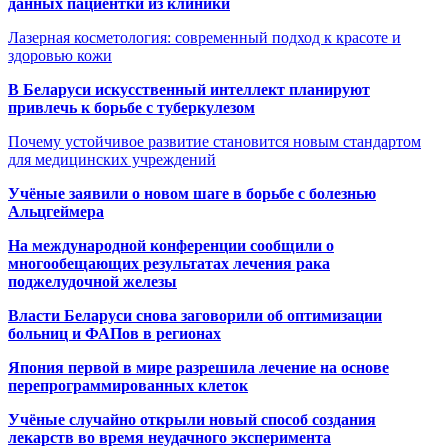
данных пациентки из клиники
Лазерная косметология: современный подход к красоте и
здоровью кожи
В Беларуси искусственный интеллект планируют
привлечь к борьбе с туберкулезом
Почему устойчивое развитие становится новым стандартом
для медицинских учреждений
Учёные заявили о новом шаге в борьбе с болезнью
Альцгеймера
На международной конференции сообщили о
многообещающих результатах лечения рака
поджелудочной железы
Власти Беларуси снова заговорили об оптимизации
больниц и ФАПов в регионах
Япония первой в мире разрешила лечение на основе
перепрограммированных клеток
Учёные случайно открыли новый способ создания
лекарств во время неудачного эксперимента