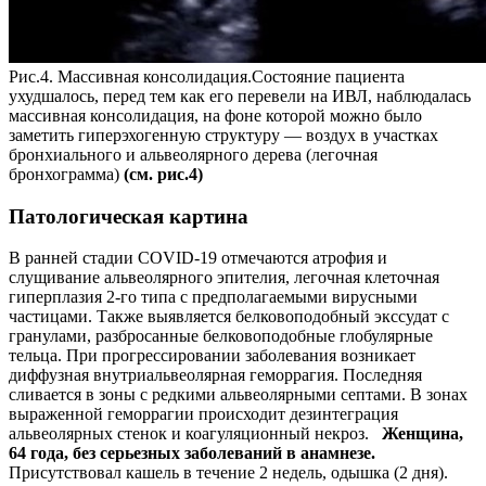
Рис.4. Массивная консолидация.Состояние пациента
ухудшалось, перед тем как его перевели на ИВЛ, наблюдалась
массивная консолидация, на фоне которой можно было
заметить гиперэхогенную структуру — воздух в участках
бронхиального и альвеолярного дерева (легочная
бронхограмма)
(см. рис.4)
Патологическая картина
В ранней стадии COVID-19 отмечаются атрофия и
слущивание альвеолярного эпителия, легочная клеточная
гиперплазия 2-го типа с предполагаемыми вирусными
частицами. Также выявляется белковоподобный экссудат с
гранулами, разбросанные белковоподобные глобулярные
тельца. При прогрессировании заболевания возникает
диффузная внутриальвеолярная геморрагия. Последняя
сливается в зоны с редкими альвеолярными септами. В зонах
выраженной геморрагии происходит дезинтеграция
альвеолярных стенок и коагуляционный некроз.
Женщина,
64 года, без серьезных заболеваний в анамнезе.
Присутствовал кашель в течение 2 недель, одышка (2 дня).