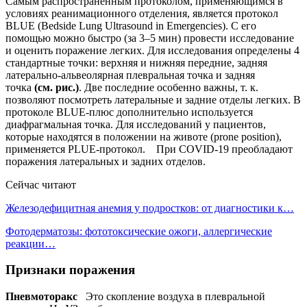
Самым распространенным протоколом, применяющимся в
условиях реанимационного отделения, является протокол
BLUE (Bedside Lung Ultrasound in Emergencies). С его
помощью можно быстро (за 3–5 мин) провести исследование
и оценить поражение легких. Для исследования определены 4
стандартные точки: верхняя и нижняя передние, задняя
латерально-альвеолярная плевральная точка и задняя
точка
(см. рис.)
. Две последние особенно важны, т. к.
позволяют посмотреть латеральные и задние отделы легких. В
протоколе BLUE-плюс дополнительно используется
диафрагмальная точка. Для исследований у пациентов,
которые находятся в положении на животе (prone position),
применяется PLUE-протокол. При COVID-19 преобладают
поражения латеральных и задних отделов.
Сейчас читают
Железодефицитная анемия у подростков: от диагностики к…
Фотодерматозы: фототоксические ожоги, аллергические
реакции…
Признаки поражения
Пневмоторакс
Это скопление воздуха в плевральной