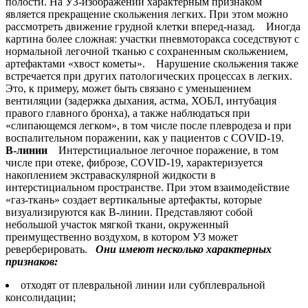
полости. На УЗ-изображении характерным признаком
является прекращение скольжения легких. При этом можно
рассмотреть движение грудной клетки вперед-назад. Иногда
картина более сложная: участки пневмоторакса соседствуют с
нормальной легочной тканью с сохраненным скольжением,
артефактами «хвост кометы». Нарушение скольжения также
встречается при других патологических процессах в легких.
Это, к примеру, может быть связано с уменьшением
вентиляции (задержка дыхания, астма, ХОБЛ, интубация
правого главного бронха), а также наблюдаться при
«слипающемся легком», в том числе после плевродеза и при
воспалительном поражении, как у пациентов с COVID-19.
В-линии
Интерстициальное легочное поражение, в том
числе при отеке, фиброзе, COVID-19, характеризуется
накоплением экстраваскулярной жидкости в
интерстициальном пространстве. При этом взаимодействие
«газ-ткань» создает вертикальные артефакты, которые
визуализируются как В-линии. Представляют собой
небольшой участок мягкой ткани, окруженный
преимущественно воздухом, в котором УЗ может
реверберировать.
Они имеют несколько характерных
признаков:
отходят от плевральной линии или субплевральной
консолидации;