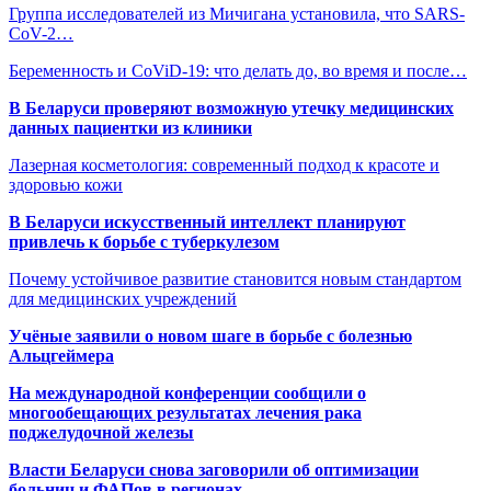
Группа исследователей из Мичигана установила, что SARS-
CoV-2…
Беременность и CoViD-19: что делать до, во время и после…
В Беларуси проверяют возможную утечку медицинских
данных пациентки из клиники
Лазерная косметология: современный подход к красоте и
здоровью кожи
В Беларуси искусственный интеллект планируют
привлечь к борьбе с туберкулезом
Почему устойчивое развитие становится новым стандартом
для медицинских учреждений
Учёные заявили о новом шаге в борьбе с болезнью
Альцгеймера
На международной конференции сообщили о
многообещающих результатах лечения рака
поджелудочной железы
Власти Беларуси снова заговорили об оптимизации
больниц и ФАПов в регионах