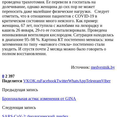
проведена трахеотомия. Ее перевели в госпиталь на
долечивание, однако женщина до сих пор не может
переносить даже малейшие физические нагрузки. Следует
отметить, что в отношении пациентов с COVID-19 в
критическом состоянии много неясного. Как пример:
женщина, 67 лет, поступила с жалобами на лихорадку и
кашель 26 января, 29-го ее госпитализировали. Проведена
неинвазивная вентиляция кислородом. Сатурация находилась
в диапазоне 95–98 %. Картина КТ постепенно менялась: зоны
затемнения по типу «матового стекла» постепенно стали
уходить. И спустя почти 2 месяца можно было говорить о
полном восстановлении.
Источник:
medvestnik.by
0
2 397
Поделится
VK
OK.ru
Facebook
Twitter
WhatsApp
Telegram
Viber
Предыдущая запись
Бронхиальная астма: изменения от GINA
Следующая запись
SARS-CoV-2: биологический ликбез