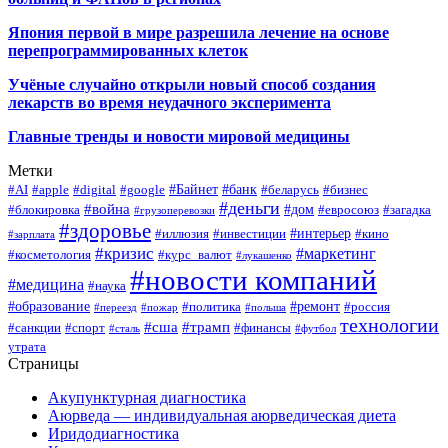
Япония первой в мире разрешила лечение на основе
перепрограммированных клеток
Учёные случайно открыли новый способ создания
лекарств во время неудачного эксперимента
Главные тренды и новости мировой медицины
Метки
#Байнет
#банк
#AI
#apple
#digital
#google
#беларусь
#бизнес
#деньги
#война
#дом
#блокировка
#евросоюз
#загадка
#грузоперевозки
#здоровье
#интерьер
#иллюзия
#инвестиции
#кино
#зарплата
#кризис
#маркетинг
#косметология
#курс_валют
#лукашенко
#новости компаний
#медицина
#наука
#образование
#ремонт
#политика
#россия
#переезд
#пожар
#польша
технологии
#сша
#трамп
#санкции
#спорт
#финансы
#сталь
#футбол
утрата
Страницы
Акупунктурная диагностика
Аюрведа — индивидуальная аюрведическая диета
Иридодиагностика