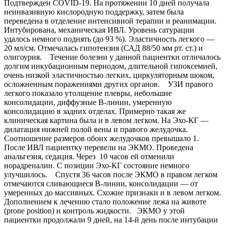
Подтвержден COVID-19. На протяжении 10 дней получала
неинвазивную кислородную поддержку, затем была
переведена в отделение интенсивной терапии и реанимации.
Интубирована, механическая ИВЛ. Уровень сатурации
удалось немного поднять (до 93 %). Эластичность легкого —
20 мл/см. Отмечалась гипотензия (САД 88/50 мм рт. ст.) и
олигоурия. Течение болезни у данной пациентки отличалось
долгим инкубационным периодом, длительной гипоксемией,
очень низкой эластичностью легких, циркуляторным шоком,
осложненным поражениями других органов. УЗИ правого
легкого показало утолщение плевры, небольшие
консолидации, диффузные В-линии, умеренную
консолидацию в задних отделах. Примерно такая же
клиническая картина была и в левом легком. На Эхо-КГ —
дилатация нижней полой вены и правого желудочка.
Соотношение размеров обоих желудочков превышало 1.
После ИВЛ пациентку перевели на ЭКМО. Проведена
анальгезия, седация. Через 10 часов ей отменили
норадреналин. С позиции Эхо-КГ состояние немного
улучшилось. Спустя 36 часов после ЭКМО в правом легком
отмечаются сливающиеся В-линии, консолидации — от
умеренных до массивных. Схожие признаки и в левом легком.
Дополнением к лечению стало положение лежа на животе
(prone position) и контроль жидкости. ЭКМО у этой
пациентки продолжали 9 дней, на 14-й день после интубации