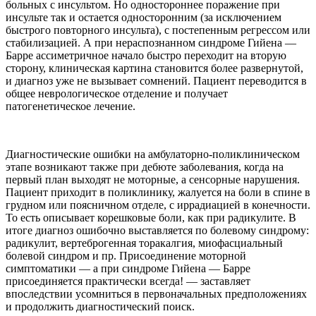
больных с инсультом. Но одностороннее поражение при
инсульте так и остается односторонним (за исключением
быстрого повторного инсульта), с постепенным регрессом или
стабилизацией. А при нераспознанном синдроме Гийена —
Барре ассиметричное начало быстро переходит на вторую
сторону, клиническая картина становится более развернутой,
и диагноз уже не вызывает сомнений. Пациент переводится в
общее неврологическое отделение и получает
патогенетическое лечение.
Диагностические ошибки на амбулаторно-поликлиническом
этапе возникают также при дебюте заболевания, когда на
первый план выходят не моторные, а сенсорные нарушения.
Пациент приходит в поликлинику, жалуется на боли в спине в
грудном или поясничном отделе, с иррадиацией в конечности.
То есть описывает корешковые боли, как при радикулите. В
итоге диагноз ошибочно выставляется по болевому синдрому:
радикулит, вертеброгенная торакалгия, миофасциальный
болевой синдром и пр. Присоединение моторной
симптоматики — а при синдроме Гийена — Барре
присоединяется практически всегда! — заставляет
впоследствии усомниться в первоначальных предположениях
и продолжить диагностический поиск.