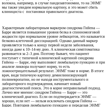
волокна, например, в случае пандизавтономии, то на ЭНМГ
мы также увидим нормальную картину, и это может сбить
клинициста с постановки правильного диагноза.
Характерным лабораторным маркером синдрома Гийена —
Барре является повышение уровня белка в спинномозговой
жидкости при нормальном уровне лейкоцитов, это называется
белково-клеточной диссоциацией. Однако данный маркер
проявляется только к концу первой недели заболевания,
иногда даже к 10–14-му дню. А клиническая симптоматика
развивается за 2–3 дня. Поэтому бывает, что пациент
поступает с типичной клинической картиной синдрома
Гийена — Барре, ему выполняют люмбальную пункцию и при
анализе ликвора получают норму, то есть
ложноотрицательный результат. ЭНМГ тоже в норме. В итоге
врач, видя типичную картину демиелинизирующей
полиневропатии, но не находя инструментального и
лабораторного подтверждения, начинает новый
диагностический поиск. Это в корне неправильный подход.
Лично мое мнение: синдром Гийена — Барре — это
клинический диагноз. Если он подтверждается ЭНМГ —
хорошо, если нет — нельзя исключать синдром Гийена —
Барре. Повторив люмбальную пункцию и переделав ЭНМГ