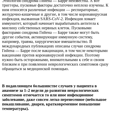
Этиология синдрома Гийена — Барре неизвестна. А вот
триггеры, пусковые факторы достаточно неплохо изучены. К
ним относятся различные инфекции — респираторные,
желудочно-кишечные и другие, в том числе коронавирусная
инфекция, вызванная SARS-CoV-2. Инфекция ломает
иммунитет, который начинает вырабатывать антитела к
миелину собственных нервных клеток. Пусковыми
факторами синдрома Гийена — Барре также могут быть
другие события, активирующие иммунную систему,
например, травма, хирургическое вмешательство. В
международных публикациях описаны случаи синдрома
Гийена — Барре после вакцинации, в том числе некоторыми
вакцинами против коронавирусной инфекции. Поэтому
нужно быть осторожными, внимательными к себе и своим
близким и при появлении неврологических симптомов сразу
обращаться за медицинской помощью.
В подавляющем большинстве случаев у пациента в
анамнезе за 1–2 недели до развития неврологических
симптомов отмечается то или иное инфекционное
заболевание, даже совсем легко перенесенное (небольшое
покашливание, диарея, кратковременное повышение
температуры).