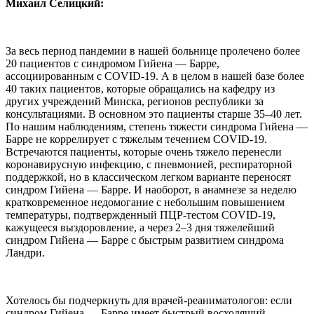
Михаил Селицкий:
За весь период пандемии в нашей больнице пролечено более
20 пациентов с синдромом Гийена — Барре,
ассоциированным с COVID-19. А в целом в нашей базе более
40 таких пациентов, которые обращались на кафедру из
других учреждений Минска, регионов республики за
консультациями. В основном это пациенты старше 35–40 лет.
По нашим наблюдениям, степень тяжести синдрома Гийена —
Барре не коррелирует с тяжелым течением COVID-19.
Встречаются пациенты, которые очень тяжело перенесли
коронавирусную инфекцию, с пневмонией, респираторной
поддержкой, но в классическом легком варианте переносят
синдром Гийена — Барре. И наоборот, в анамнезе за неделю
кратковременное недомогание с небольшим повышением
температуры, подтвержденный ПЦР-тестом COVID-19,
кажущееся выздоровление, а через 2–3 дня тяжелейший
синдром Гийена — Барре с быстрым развитием синдрома
Ландри.
Хотелось бы подчеркнуть для врачей-реаниматологов: если
синдром Гийена — Барре имеет быстрый восходящий