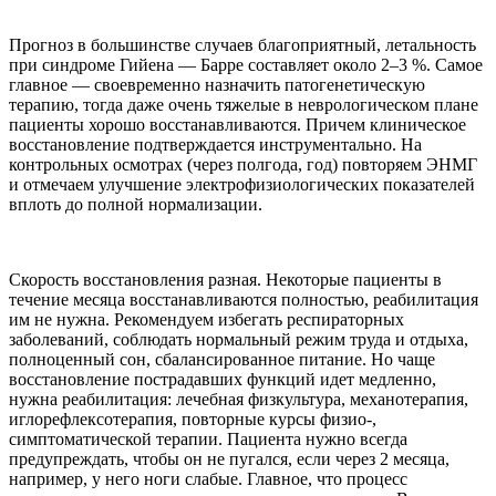
Прогноз в большинстве случаев благоприятный, летальность
при синдроме Гийена — Барре составляет около 2–3 %. Самое
главное — своевременно назначить патогенетическую
терапию, тогда даже очень тяжелые в неврологическом плане
пациенты хорошо восстанавливаются. Причем клиническое
восстановление подтверждается инструментально. На
контрольных осмотрах (через полгода, год) повторяем ЭНМГ
и отмечаем улучшение электрофизиологических показателей
вплоть до полной нормализации.
Скорость восстановления разная. Некоторые пациенты в
течение месяца восстанавливаются полностью, реабилитация
им не нужна. Рекомендуем избегать респираторных
заболеваний, соблюдать нормальный режим труда и отдыха,
полноценный сон, сбалансированное питание. Но чаще
восстановление пострадавших функций идет медленно,
нужна реабилитация: лечебная физкультура, механотерапия,
иглорефлексотерапия, повторные курсы физио-,
симптоматической терапии. Пациента нужно всегда
предупреждать, чтобы он не пугался, если через 2 месяца,
например, у него ноги слабые. Главное, что процесс