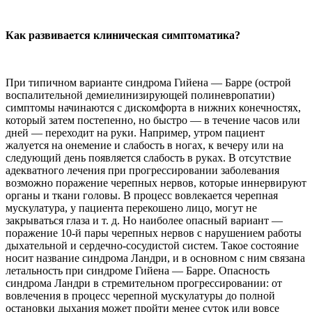
Как развивается клиническая симптоматика?
При типичном варианте синдрома Гийена — Барре (острой
воспалительной демиелинизирующей полиневропатии)
симптомы начинаются с дискомфорта в нижних конечностях,
который затем постепенно, но быстро — в течение часов или
дней — переходит на руки. Например, утром пациент
жалуется на онемение и слабость в ногах, к вечеру или на
следующий день появляется слабость в руках. В отсутствие
адекватного лечения при прогрессировании заболевания
возможно поражение черепных нервов, которые иннервируют
органы и ткани головы. В процесс вовлекается черепная
мускулатура, у пациента перекошено лицо, могут не
закрываться глаза и т. д. Но наиболее опасный вариант —
поражение 10-й пары черепных нервов с нарушением работы
дыхательной и сердечно-сосудистой систем. Такое состояние
носит название синдрома Ландри, и в основном с ним связана
летальность при синдроме Гийена — Барре. Опасность
синдрома Ландри в стремительном прогрессировании: от
вовлечения в процесс черепной мускулатуры до полной
остановки дыхания может пройти менее суток или вовсе