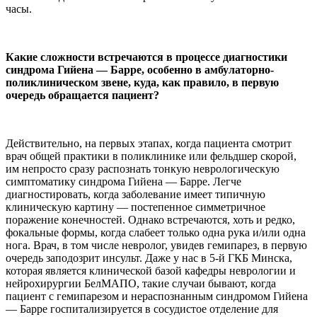
часы.
Какие сложности встречаются в процессе диагностики
синдрома Гийена — Барре, особенно в амбулаторно-
поликлиническом звене, куда, как правило, в первую
очередь обращается пациент?
Действительно, на первых этапах, когда пациента смотрит
врач общей практики в поликлинике или фельдшер скорой,
им непросто сразу распознать тонкую неврологическую
симптоматику синдрома Гийена — Барре. Легче
диагностировать, когда заболевание имеет типичную
клиническую картину — постепенное симметричное
поражение конечностей. Однако встречаются, хоть и редко,
фокальные формы, когда слабеет только одна рука и/или одна
нога. Врач, в том числе невролог, увидев гемипарез, в первую
очередь заподозрит инсульт. Даже у нас в 5-й ГКБ Минска,
которая является клинической базой кафедры неврологии и
нейрохирургии БелМАПО, такие случаи бывают, когда
пациент с гемипарезом и нераспознанным синдромом Гийена
— Барре госпитализируется в сосудистое отделение для