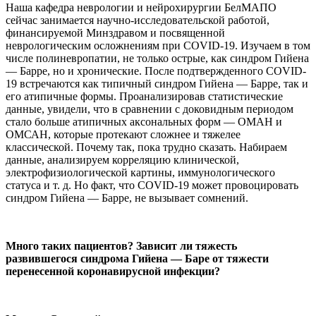
Наша кафедра неврологии и нейрохирургии БелМАПО
сейчас занимается научно-исследовательской работой,
финансируемой Минздравом и посвященной
неврологическим осложнениям при COVID-19. Изучаем в том
числе полиневропатии, не только острые, как синдром Гийена
— Барре, но и хронические. После подтвержденного COVID-
19 встречаются как типичный синдром Гийена — Барре, так и
его атипичные формы. Проанализировав статистические
данные, увидели, что в сравнении с доковидным периодом
стало больше атипичных аксональных форм — ОМАН и
ОМСАН, которые протекают сложнее и тяжелее
классической. Почему так, пока трудно сказать. Набираем
данные, анализируем корреляцию клинической,
электрофизиологической картины, иммунологического
статуса и т. д. Но факт, что СOVID-19 может провоцировать
синдром Гийена — Барре, не вызывает сомнений.
Много таких пациентов? Зависит ли тяжесть
развившегося синдрома Гийена — Баре от тяжести
перенесенной коронавирусной инфекции?