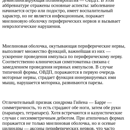
демиелинизирующая полиневропатия — ОВДП. В этой
аббревиатуре отражены основные аспекты: заболевание
начинается остро или подостро, имеет воспалительный
характер, но не является инфекционным, поражает
миелиновую оболочку периферических нервов и вызывает
неврологические нарушения.
Миелиновая оболочка, окутывающая периферические нервы,
выполняет множество функций, важнейшая из них —
ускорение проведения импульса по периферическому нерву.
Соответственно клиническая симптоматика связана с
замедлением проведения нервных импульсов. В случае
типичной формы, ОВДП, поражаются в первую очередь
моторные нервы, страдает функция иннервируемых ими
мышц, нарушается моторика, развиваются парезы.
Отличительный признак синдрома
Гийена — Барре —
симметричность, то есть страдают обе ноги, затем обе руки
(парапарез, тетрапарез). Хотя встречаются и казуистические
случаи с несимметричным дебютом. При атипичных формах
поражается не только миелиновая оболочка, но и осевые
цилиндры — аксоны периферических нервов, что часто