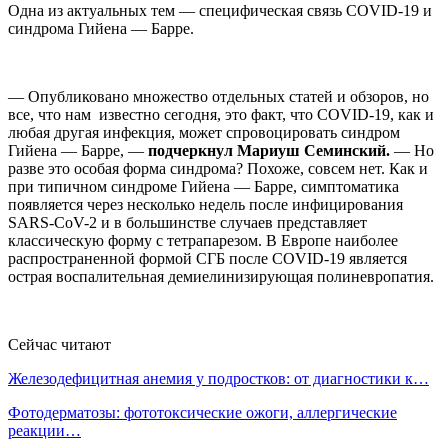
Одна из актуальных тем — специфическая связь COVID-19 и
синдрома Гийена — Барре.
— Опубликовано множество отдельных статей и обзоров, но
все, что нам известно сегодня, это факт, что COVID-19, как и
любая другая инфекция, может спровоцировать синдром
Гийена — Барре, —
подчеркнул Мариуш Семинский.
— Но
разве это особая форма синдрома? Похоже, совсем нет. Как и
при типичном синдроме Гийена — Барре, симптоматика
появляется через несколько недель после инфицирования
SARS-CoV-2 и в большинстве случаев представляет
классическую форму с тетрапарезом. В Европе наиболее
распространенной формой СГБ после COVID-19 является
острая воспалительная демиелинизирующая полиневропатия.
Сейчас читают
Железодефицитная анемия у подростков: от диагностики к…
Фотодерматозы: фототоксические ожоги, аллергические
реакции…