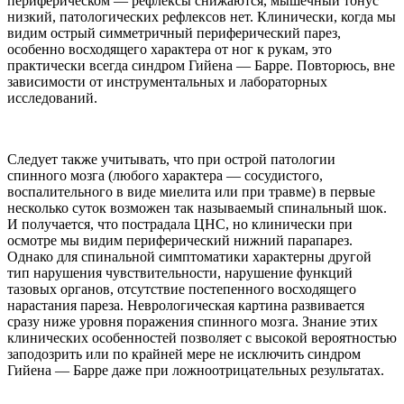
периферическом — рефлексы снижаются, мышечный тонус
низкий, патологических рефлексов нет. Клинически, когда мы
видим острый симметричный периферический парез,
особенно восходящего характера от ног к рукам, это
практически всегда синдром Гийена — Барре. Повторюсь, вне
зависимости от инструментальных и лабораторных
исследований.
Следует также учитывать, что при острой патологии
спинного мозга (любого характера — сосудистого,
воспалительного в виде миелита или при травме) в первые
несколько суток возможен так называемый спинальный шок.
И получается, что пострадала ЦНС, но клинически при
осмотре мы видим периферический нижний парапарез.
Однако для спинальной симптоматики характерны другой
тип нарушения чувствительности, нарушение функций
тазовых органов, отсутствие постепенного восходящего
нарастания пареза. Неврологическая картина развивается
сразу ниже уровня поражения спинного мозга. Знание этих
клинических особенностей позволяет с высокой вероятностью
заподозрить или по крайней мере не исключить синдром
Гийена — Барре даже при ложноотрицательных результатах.