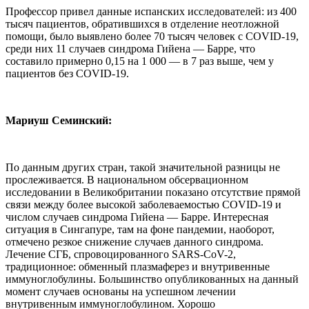
Профессор привел данные испанских исследователей: из 400
тысяч пациентов, обратившихся в отделение неотложной
помощи, было выявлено более 70 тысяч человек с COVID-19,
среди них 11 случаев синдрома Гийена — Барре, что
составило примерно 0,15 на 1 000 — в 7 раз выше, чем у
пациентов без COVID-19.
Мариуш Семинский:
По данным других стран, такой значительной разницы не
прослеживается. В национальном обсервационном
исследовании в Великобритании показано отсутствие прямой
связи между более высокой заболеваемостью COVID-19 и
числом случаев синдрома Гийена — Барре. Интересная
ситуация в Сингапуре, там на фоне пандемии, наоборот,
отмечено резкое снижение случаев данного синдрома.
Лечение СГБ, спровоцированного SARS-CoV-2,
традиционное: обменный плазмаферез и внутривенные
иммуноглобулины. Большинство опубликованных на данный
момент случаев основаны на успешном лечении
внутривенным иммуноглобулином. Хорошо