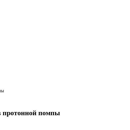
пы
в протонной помпы