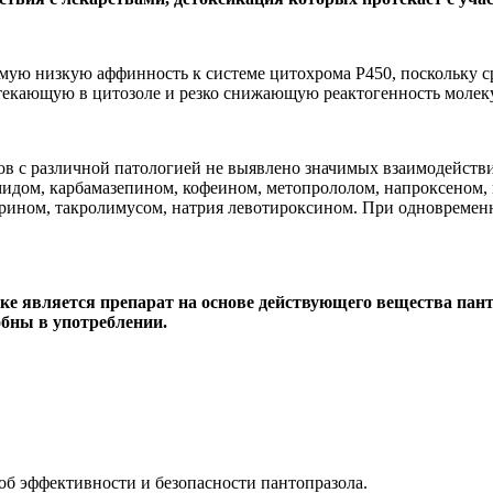
ю низкую аффинность к системе цитохрома Р450, поскольку ср
отекающую в цитозоле и резко снижающую реактогенность молек
ов с различной патологией не выявлено значимых взаимодейств
мидом, карбамазепином, кофеином, метопрололом, напроксеном
рином, такролимусом, натрия левотироксином. При одновремен
ке является препарат на основе действующего вещества
пан
бны в употреблении.
об эффективности и безопасности пантопразола.