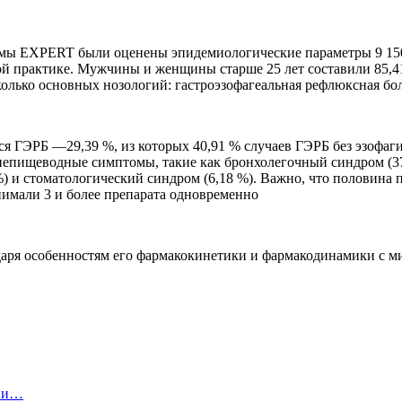
мы EXPERT были оценены эпидемиологические параметры 9 150 п
практике. Мужчины и женщины старше 25 лет составили 85,41 %
олько основных нозологий: гастроэзофагеальная рефлюксная бол
 ГЭРБ —29,39 %, из которых 40,91 % случаев ГЭРБ без эзофагита
епищеводные симптомы, такие как бронхолегочный синдром (37,
 %) и стоматологический синдром (6,18 %). Важно, что полови
нимали 3 и более препарата одновременно
даря особенностям его фармакокинетики и фармакодинамики с 
ции…