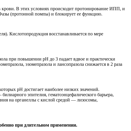
в крови. В этих условиях происходит протонирование ИПП, и
азы (протонной помпы) и блокирует ее функцию.
ля). Кислотопродукция восстанавливается по мере
ола при повышении рН до 3 падает вдвое и практически
мепразола, эзомепразола и лансопразола снижается в 2 раза
 которых рН достигает наиболее низких значений.
билиарного эпителия, гематоэнцефалического барьера,
яния на органеллы с кислой средой — лизосомы,
обенно при длительном применении.