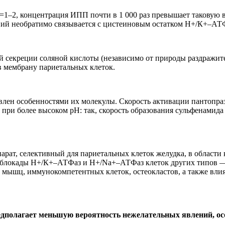
Н=1–2, концентрация ИПП почти в 1 000 раз превышает таковую 
ий необратимо связывается с цистеиновым остатком Н+/К+–АТФ
 секреции соляной кислоты (независимо от природы раздражите
 мембрану париетальных клеток.
лен особенностями их молекулы. Скорость активации пантопраз
и более высоком рН: так, скорость образования сульфенамида о
парат, селективный для париетальных клеток желудка, в области
 блокады Н+/К+–АТФаз и Н+/Na+–АТФаз клеток других типов — 
 мышц, иммунокомпетентных клеток, остеокластов, а также вли
едполагает меньшую вероятность нежелательных явлений, ос