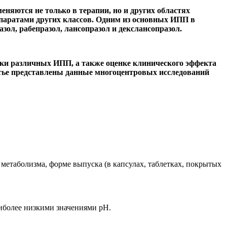
яются не только в терапии, но и других областях
паратами других классов.
Одним из основных ИПП в
зол, рабепразол, лансопразол и декслансопразол.
и различных ИПП, а также оценке клинического эффекта
тье представлены данные многоцентровых исследований
етаболизма, форме выпуска (в капсулах, таблетках, покрытых
иболее низкими значениями рН.