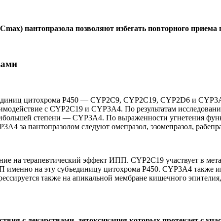
Сmax) пантопразола позволяют избегать повторного приема п
вами
ъединиц цитохрома Р450 — CYP2C9, CYP2C19, CYP2D6 и CYP3A4
имодействие с CYP2C19 и CYP3A4. По результатам исследований
аибольшей степени — CYP3A4. По выраженности угнетения фун
P3A4 за пантопразолом следуют омепразол, эзомепразол, рабепра
ние на терапевтический эффект ИПП. CYP2C19 участвует в мета
 именно на эту субъединицу цитохрома Р450. CYP3A4 также игр
рессируется также на апикальной мембране кишечного эпителия,
твия с лекарствами, детоксикация которых протекает с уч