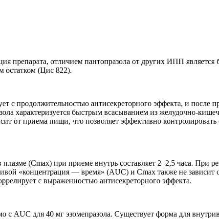
ция препарата, отличием пантопразола от других ИПП является 
 остатком (Цис 822).
ует с продолжительностью антисекреторного эффекта, и после 
азола характеризуется быстрым всасыванием из желудочно-кише
исит от приема пищи, что позволяет эффективно контролировать
плазме (Cmax) при приеме внутрь составляет 2–2,5 часа. При р
ивой «концентрация — время» (AUC) и Cmax также не зависит о
ррелирует с выраженностью антисекреторного эффекта.
мо с AUC для 40 мг эзомепразола. Существует форма для внутри