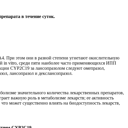
репарата в течение суток.
. При этом они в разной степени угнетают окислительную
 in vitro, среди пяти наиболее часто применяющихся ИПП
кции CYP2C19 за лансопразолом следуют омепразол,
зол, лансопразол и декслансопразол.
болизме значительного количества лекарственных препаратов,
ает важную роль в метаболизме лекарств; ее активность
 что может существенно влиять на биодоступность лекарств,
астием CYP2C19.