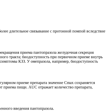
более длительное связывание с протонной помпой вследствие
прекращения приема пантопразола желудочная секреция
чного тракта; биодоступность при первичном приеме внутрь
 симптомы КЗЗ. У омепразола, например, биодоступность
егулярном приеме препарата значение Cmax сохраняется
т приема пищи. AUC отражает количество препарата,
венного введения пантопразола.