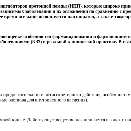
ингибиторов протонной помпы (ИПП), которые широко примен
ависимых заболеваний и их осложнений по сравнению с пре
е время все чаще используется пантопразол, а также эзомепра
ой оценке особенностей
фармакодинамики и фармакокинетик
аболеваниями (КЗЗ) в реальной клинической практике.
В ста
продолжительности антисекреторного действия, особенностям м
виде раствора для внутривенного введения).
нкой кишке. Действующее вещество накапливается в зонах с на