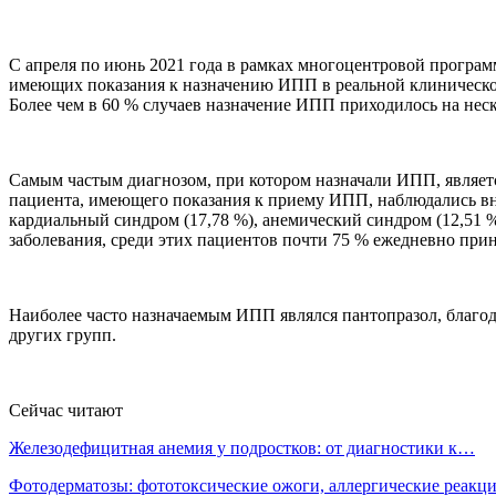
С апреля по июнь 2021 года в рамках многоцентровой програм
имеющих показания к назначению ИПП в реальной клинической 
Более чем в 60 % случаев назначение ИПП приходилось на неск
Самым частым диагнозом, при котором назначали ИПП, является
пациента, имеющего показания к приему ИПП, наблюдались вн
кардиальный синдром (17,78 %), анемический синдром (12,51
заболевания, среди этих пациентов почти 75 % ежедневно при
Наиболее часто назначаемым ИПП являлся пантопразол, благо
других групп.
Сейчас читают
Железодефицитная анемия у подростков: от диагностики к…
Фотодерматозы: фототоксические ожоги, аллергические реак