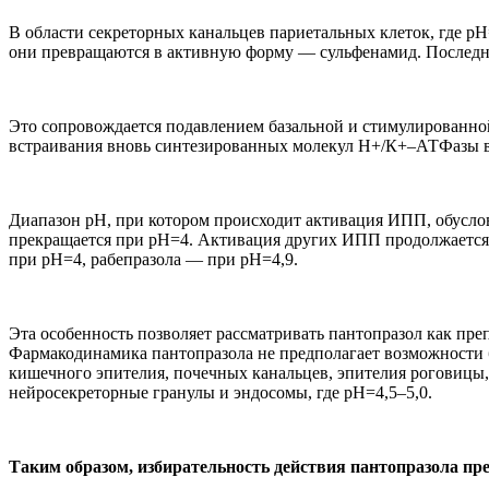
В области секреторных канальцев париетальных клеток, где р
они превращаются в активную форму — сульфенамид. Последн
Это сопровождается подавлением базальной и стимулированной
встраивания вновь синтезированных молекул Н+/К+–АТФазы в
Диапазон рН, при котором происходит активация ИПП, обуслов
прекращается при рН=4. Активация других ИПП продолжается пр
при рН=4, рабепразола — при рН=4,9.
Эта особенность позволяет рассматривать пантопразол как пре
Фармакодинамика пантопразола не предполагает возможности
кишечного эпителия, почечных канальцев, эпителия роговицы,
нейросекреторные гранулы и эндосомы, где рН=4,5–5,0.
Таким образом, избирательность действия пантопразола пр