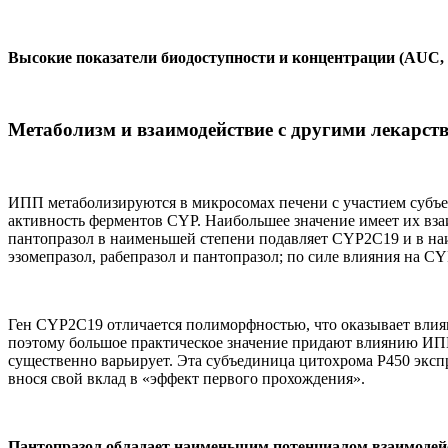
Высокие показатели биодоступности и концентрации (AUC, 
Метаболизм и взаимодействие с другими лекарст
ИПП метаболизируются в микросомах печени с участием суб
активность ферментов CYP. Наибольшее значение имеет их вза
пантопразол в наименьшей степени подавляет CYP2C19 и в н
эзомепразол, рабепразол и пантопразол; по силе влияния на CY
Ген CYP2C19 отличается полиморфностью, что оказывает влия
поэтому большое практическое значение придают влиянию ИПП
существенно варьирует. Эта субъединица цитохрома Р450 эксп
внося свой вклад в «эффект первого прохождения».
Пантопразол обладает наименьшим потенциалом взаимодейс