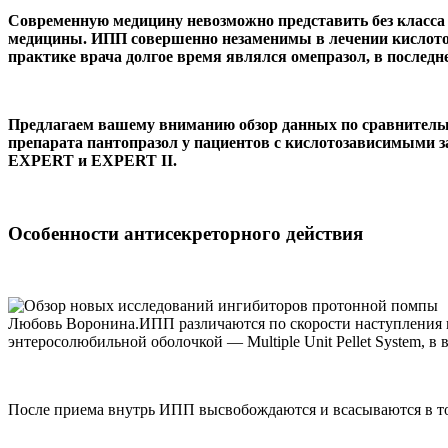
Современную медицину невозможно представить без класса 
медицины. ИПП совершенно незаменимы в лечении кислотоз
практике врача долгое время являлся омепразол, в последне
Предлагаем вашему вниманию обзор данных по сравнительн
препарата пантопразол у пациентов с кислотозависимыми з
EXPERT и EXPERT II.
Особенности антисекреторного действия
Любовь Воронина.ИПП различаются по скорости наступления и 
энтеросолюбильной оболочкой — Multiple Unit Pellet System, в 
После приема внутрь ИПП высвобождаются и всасываются в то