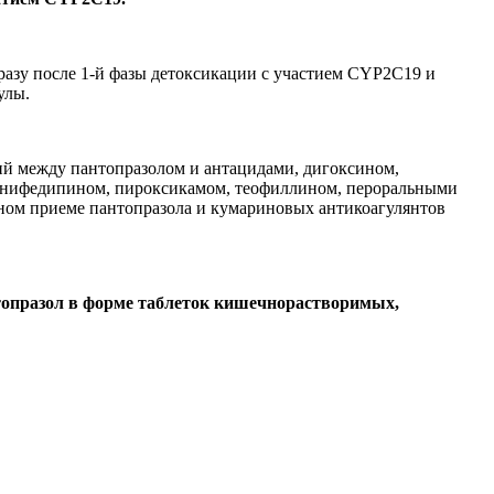
азу после 1-й фазы детоксикации с участием CYP2C19 и
улы.
ий между пантопразолом и антацидами, дигоксином,
, нифедипином, пироксикамом, теофиллином, пероральными
ном приеме пантопразола и кумариновых антикоагулянтов
топразол
в форме таблеток кишечнорастворимых,