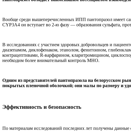
Вообще среди вышеперечисленных ИПП пантопразол имеет саму
CYP3A4 он вступает во 2-ю фазу — образования сульфата, пр
В исследованиях с участием здоровых добровольцев и пациент
диазепамом, диклофенаком, этанолом, фенитоином, глибенкла
контрацептивами, R-варфарином, кларитромицином, циклоспо
необходим более внимательный контроль МНО.
Одним из представителей пантопразола на белорусском рын
покрытых пленочной оболочкой; они малы по размеру и удо
Эффективность и безопасность
По материалам исследований последних лет получены данные 