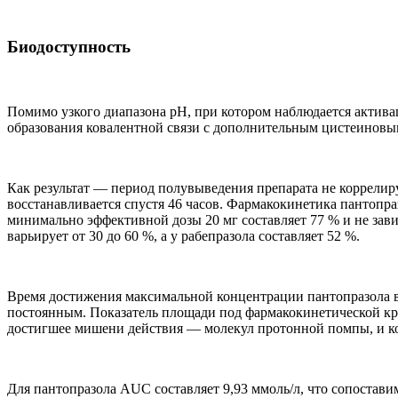
Биодоступность
Помимо узкого диапазона рН, при котором наблюдается актива
образования ковалентной связи с дополнительным цистеиновым
Как результат — период полувыведения препарата не коррелир
восстанавливается спустя 46 часов. Фармакокинетика пантопр
минимально эффективной дозы 20 мг составляет 77 % и не зав
варьирует от 30 до 60 %, а у рабепразола составляет 52 %.
Время достижения максимальной концентрации пантопразола в 
постоянным. Показатель площади под фармакокинетической кр
достигшее мишени действия — молекул протонной помпы, и ко
Для пантопразола AUC составляет 9,93 ммоль/л, что сопостави