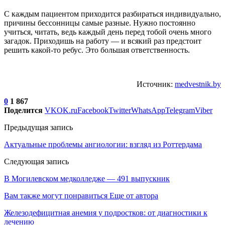
С каждым пациентом приходится разбираться индивидуально,
причины бессонницы самые разные. Нужно постоянно
учиться, читать, ведь каждый день перед тобой очень много
загадок. Приходишь на работу — и всякий раз предстоит
решить какой-то ребус. Это большая ответственность.
Источник:
medvestnik.by
0
1 867
Поделится
VK
OK.ru
Facebook
Twitter
WhatsApp
Telegram
Viber
Предыдущая запись
Актуальные проблемы ангиологии: взгляд из Роттердама
Следующая запись
В Могилевском медколледже — 491 выпускник
Вам также могут понравиться
Еще от автора
Железодефицитная анемия у подростков: от диагностики к
лечению