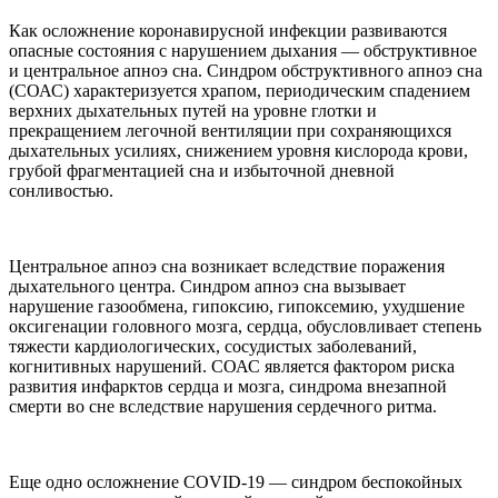
Как осложнение коронавирусной инфекции развиваются
опасные состояния с нарушением дыхания — обструктивное
и центральное апноэ сна. Синдром обструктивного апноэ сна
(СОАС) характеризуется храпом, периодическим спадением
верхних дыхательных путей на уровне глотки и
прекращением легочной вентиляции при сохраняющихся
дыхательных усилиях, снижением уровня кислорода крови,
грубой фрагментацией сна и избыточной дневной
сонливостью.
Центральное апноэ сна возникает вследствие поражения
дыхательного центра. Синдром апноэ сна вызывает
нарушение газообмена, гипоксию, гипоксемию, ухудшение
оксигенации головного мозга, сердца, обусловливает степень
тяжести кардиологических, сосудистых заболеваний,
когнитивных нарушений. СОАС является фактором риска
развития инфарктов сердца и мозга, синдрома внезапной
смерти во сне вследствие нарушения сердечного ритма.
Еще одно осложнение COVID-19 — синдром беспокойных