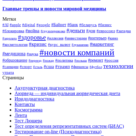
Главные тренды и новости мировой медицины
Метки
#Байнет
#банк
#AI
#apple
#digital
#google
#беларусь
#бизнес
#деньги
#война
#дом
#блокировка
#евросоюз
#загадка
#грузоперевозки
#здоровье
#интерьер
#иллюзия
#инвестиции
#кино
#зарплата
#кризис
#маркетинг
#косметология
#курс_валют
#лукашенко
#новости компаний
#медицина
#наука
#образование
#ремонт
#политика
#россия
#переезд
#пожар
#польша
технологии
#сша
#трамп
#санкции
#спорт
#финансы
#сталь
#футбол
утрата
Страницы
Акупунктурная диагностика
Аюрведа — индивидуальная аюрведическая диета
Иридодиагностика
Контакты
Космограмма
Лента
Тест Люшера
Тест определения репрезентативных систем (БИАС)
Тестирование on-line (Психодиагностика)