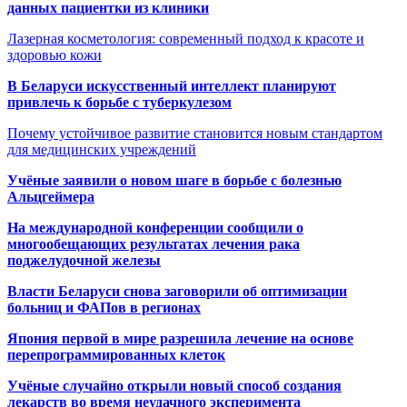
данных пациентки из клиники
Лазерная косметология: современный подход к красоте и
здоровью кожи
В Беларуси искусственный интеллект планируют
привлечь к борьбе с туберкулезом
Почему устойчивое развитие становится новым стандартом
для медицинских учреждений
Учёные заявили о новом шаге в борьбе с болезнью
Альцгеймера
На международной конференции сообщили о
многообещающих результатах лечения рака
поджелудочной железы
Власти Беларуси снова заговорили об оптимизации
больниц и ФАПов в регионах
Япония первой в мире разрешила лечение на основе
перепрограммированных клеток
Учёные случайно открыли новый способ создания
лекарств во время неудачного эксперимента