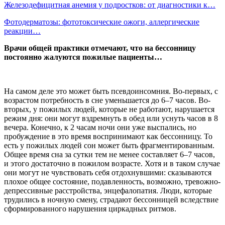
Железодефицитная анемия у подростков: от диагностики к…
Фотодерматозы: фототоксические ожоги, аллергические
реакции…
Врачи общей практики отмечают, что на бессонницу
постоянно жалуются пожилые пациенты…
На самом деле это может быть псевдоинсомния. Во-первых, с
возрастом потребность в сне уменьшается до 6–7 часов. Во-
вторых, у пожилых людей, которые не работают, нарушается
режим дня: они могут вздремнуть в обед или уснуть часов в 8
вечера. Конечно, к 2 часам ночи они уже выспались, но
пробуждение в это время воспринимают как бессонницу. То
есть у пожилых людей сон может быть фрагментированным.
Общее время сна за сутки тем не менее составляет 6–7 часов,
и этого достаточно в пожилом возрасте. Хотя и в таком случае
они могут не чувствовать себя отдохнувшими: сказываются
плохое общее состояние, подавленность, возможно, тревожно-
депрессивные расстройства, энцефалопатия. Люди, которые
трудились в ночную смену, страдают бессонницей вследствие
сформированного нарушения циркадных ритмов.