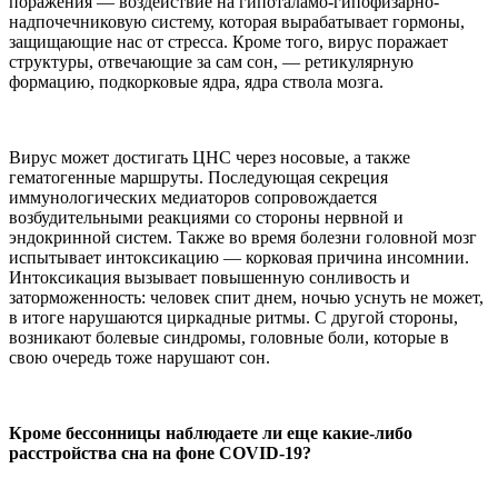
поражения — воздействие на гипоталамо-гипофизарно-
надпочечниковую систему, которая вырабатывает гормоны,
защищающие нас от стресса. Кроме того, вирус поражает
структуры, отвечающие за сам сон, — ретикулярную
формацию, подкорковые ядра, ядра ствола мозга.
Вирус может достигать ЦНС через носовые, а также
гематогенные маршруты. Последующая секреция
иммунологических медиаторов сопровождается
возбудительными реакциями со стороны нервной и
эндокринной систем. Также во время болезни головной мозг
испытывает интоксикацию — корковая причина инсомнии.
Интоксикация вызывает повышенную сонливость и
заторможенность: человек спит днем, ночью уснуть не может,
в итоге нарушаются циркадные ритмы. С другой стороны,
возникают болевые синдромы, головные боли, которые в
свою очередь тоже нарушают сон.
Кроме бессонницы наблюдаете ли еще какие-либо
расстройства сна на фоне COVID-19?