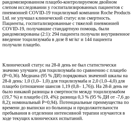
рандомизированном плацебо-контролируемом двойном
слепом исследовании у госпитализированных пациентов с
пневмонией COVID-19 тоцилизумаб компании Roche Products
Ltd. не улучшал клинический статус или смертность.
Пациенты, госпитализированные с тяжелой пневмонией
COVID-19, получавшие стандартную помощь, были
рандомизированы (2:1): 294 пациента получали внутривенное
введение тоцилизумаба в дозе 8 мг/кг и 144 пациента
получали плацебо.
Клинический статус на 28-й день не был статистически
значимо улучшен для тоцилизумаба по сравнению с плацебо
(Р=0,36). Медиана (95 % ДИ) порядковых значений шкалы на
28-й день: 1,0 (1,0– 1,0) для тоцилизумаба и 2,0 (1,0–4,0) для
плацебо (отношение шансов 1,19 (0,8– 1,76)). На 28-й день не
было никакой разницы в смертности между тоцилизумабом
(19,7 %) и плацебо (19, 4%): разница 0,3 % (95 % ДИ от -7,6 до
8,2); номинальный Р=0,94). Потенциальные преимущества по
времени до выписки из больницы и продолжительности
пребывания в отделении интенсивной терапии изучаются в
ходе текущих клинических испытаний.