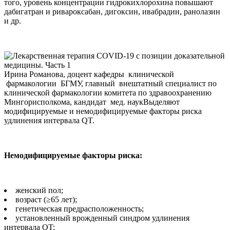
того, уровень концентрации гидрокихлорохина повышают
дабигатран и ривароксабан, дигоксин, ивабрадин, ранолазин
и др.
Ирина Романова, доцент кафедры клинической
фармакологии БГМУ, главный внештатный специалист по
клинической фармакологии комитета по здравоохранению
Мингорисполкома, кандидат мед. наукВыделяют
модифицируемые и немодифицируемые факторы риска
удлинения интервала QT.
Немодифицируемые факторы риска:
женский пол;
возраст (≥65 лет);
генетическая предрасположенность;
установленный врожденный синдром удлинения
интервала QT;