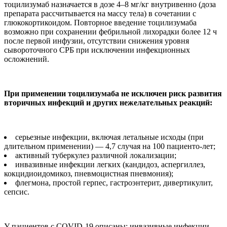
тоцилизумаб назначается в дозе 4–8 мг/кг внутривенно (доза
препарата рассчитывается на массу тела) в сочетании с
глюкокортикоидом. Повторное введение тоцилизумаба
возможно при сохранении фебрильной лихорадки более 12 ч
после первой инфузии, отсутствии снижения уровня
сывороточного СРБ при исключении инфекционных
осложнений.
При применении тоцилизумаба не исключен риск развития
вторичных инфекций и других нежелательных реакций:
серьезные инфекции, включая летальные исходы (при
длительном применении) — 4,7 случая на 100 пациенто-лет;
активный туберкулез различной локализации;
инвазивные инфекции легких (кандидоз, аспергиллез,
кокцидиоидомикоз, пневмоцистная пневмония);
флегмона, простой герпес, гастроэнтерит, дивертикулит,
сепсис.
У пациентов с COVID-19 описаны: инвазивные инфекции