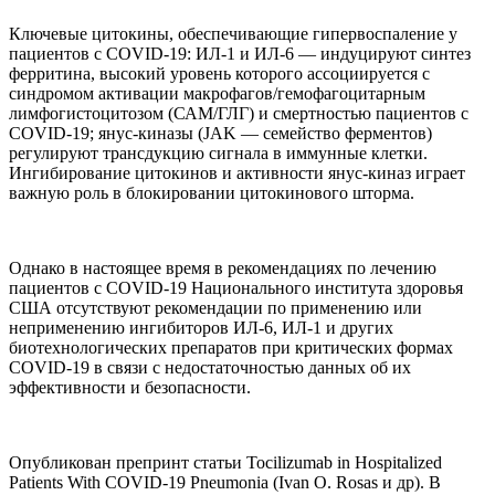
Ключевые цитокины, обеспечивающие гипервоспаление у
пациентов с COVID-19: ИЛ-1 и ИЛ-6 — индуцируют синтез
ферритина, высокий уровень которого ассоциируется с
синдромом активации макрофагов/гемофагоцитарным
лимфогистоцитозом (САМ/ГЛГ) и смертностью пациентов с
COVID-19; янус-киназы (JAK — семейство ферментов)
регулируют трансдукцию сигнала в иммунные клетки.
Ингибирование цитокинов и активности янус-киназ играет
важную роль в блокировании цитокинового шторма.
Однако в настоящее время в рекомендациях по лечению
пациентов с COVID-19 Национального института здоровья
США отсутствуют рекомендации по применению или
неприменению ингибиторов ИЛ-6, ИЛ-1 и других
биотехнологических препаратов при критических формах
COVID-19 в связи с недостаточностью данных об их
эффективности и безопасности.
Опубликован препринт статьи Tocilizumab in Hospitalized
Patients With COVID-19 Pneumonia (Ivan O. Rosas и др). В