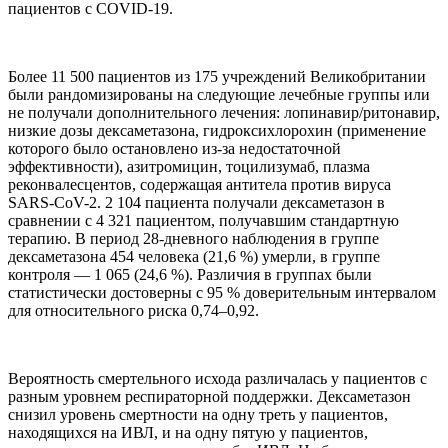
пациентов с COVID-19.
Более 11 500 пациентов из 175 учреждений Великобритании
были рандомизированы на следующие лечебные группы или
не получали дополнительного лечения: лопинавир/ритонавир,
низкие дозы дексаметазона, гидроксихлорохин (применение
которого было остановлено из-за недостаточной
эффективности), азитромицин, тоцилизумаб, плазма
реконвалесцентов, содержащая антитела против вируса
SARS-CoV-2. 2 104 пациента получали дексаметазон в
сравнении с 4 321 пациентом, получавшим стандартную
терапию. В период 28-дневного наблюдения в группе
дексаметазона 454 человека (21,6 %) умерли, в группе
контроля — 1 065 (24,6 %). Различия в группах были
статистически достоверны с 95 % доверительным интервалом
для относительного риска 0,74–0,92.
Вероятность смертельного исхода различалась у пациентов с
разным уровнем респираторной поддержки. Дексаметазон
снизил уровень смертности на одну треть у пациентов,
находящихся на ИВЛ, и на одну пятую у пациентов,