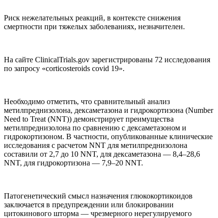
Риск нежелательных реакций, в контексте снижения
смертности при тяжелых заболеваниях, незначителен.
На сайте ClinicalTrials.gov зарегистрированы 72 исследования
по запросу «corticosteroids covid 19».
Необходимо отметить, что сравнительный анализ
метилпреднизолона, дексаметазона и гидрокортизона (Number
Need to Treat (NNT)) демонстрирует преимущества
метилпреднизолона по сравнению с дексаметазоном и
гидрокортизоном. В частности, опубликованные клинические
исследования с расчетом NNT для метилпреднизолона
составили от 2,7 до 10 NNT, для дексаметазона — 8,4–28,6
NNT, для гидрокортизона — 7,9–20 NNT.
Патогенетический смысл назначения глюкокортикоидов
заключается в предупреждении или блокировании
цитокинового шторма — чрезмерного нерегулируемого