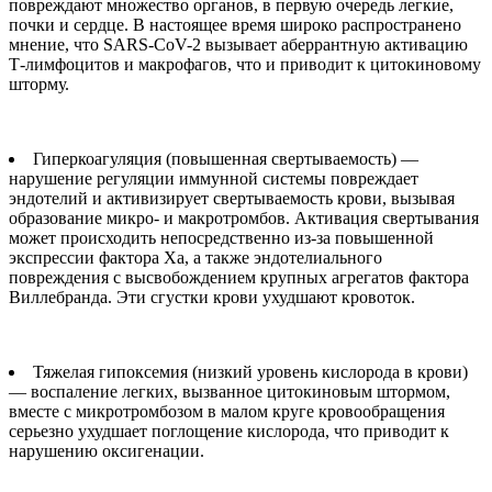
повреждают множество органов, в первую очередь легкие,
почки и сердце. В настоящее время широко распространено
мнение, что SARS-CoV-2 вызывает аберрантную активацию
Т-лимфоцитов и макрофагов, что и приводит к цитокиновому
шторму.
Гиперкоагуляция (повышенная свертываемость) —
нарушение регуляции иммунной системы повреждает
эндотелий и активизирует свертываемость крови, вызывая
образование микро- и макротромбов. Активация свертывания
может происходить непосредственно из-за повышенной
экспрессии фактора Ха, а также эндотелиального
повреждения с высвобождением крупных агрегатов фактора
Виллебранда. Эти сгустки крови ухудшают кровоток.
Тяжелая гипоксемия (низкий уровень кислорода в крови)
— воспаление легких, вызванное цитокиновым штормом,
вместе с микротромбозом в малом круге кровообращения
серьезно ухудшает поглощение кислорода, что приводит к
нарушению оксигенации.