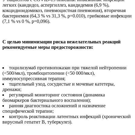
легких (кандидоз, аспергиллез, кандидемия (6,9 %),
кокцидиоидомикоз, пневмоцистная пневмония), вторичная
бактериемия (64,3 % vs 31,3 %, p=0.010), грибковые инфекции
(7,1 % vs 0 %, p=0,096).
С целью минимизации риска нежелательных реакций
рекомендуемые меры предосторожности:
тоцилизумаб противопоказан при тяжелой нейтропении
(<500/мкл), тромбоцитопении (<50 000/мкл),
иммуносупрессивная терапия;
тщательный уход, сосудистые и мочевые катетеры,
дренажи;
регулярный мониторинг состояния (динамика
биомаркеров бактериального воспаления);
ранняя диагностика осложнений и назначение
специфической терапии;
контроль реактивации латентных инфекций (хронический
вирусный гепатит В, туберкулез).