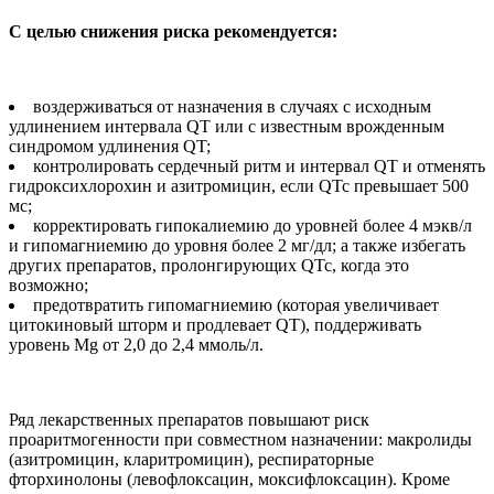
С целью снижения риска рекомендуется:
воздерживаться от назначения в случаях с исходным
удлинением интервала QT или с известным врожденным
синдромом удлинения QT;
контролировать сердечный ритм и интервал QT и отменять
гидроксихлорохин и азитромицин, если QTc превышает 500
мс;
корректировать гипокалиемию до уровней более 4 мэкв/л
и гипомагниемию до уровня более 2 мг/дл; а также избегать
других препаратов, пролонгирующих QTc, когда это
возможно;
предотвратить гипомагниемию (которая увеличивает
цитокиновый шторм и продлевает QТ), поддерживать
уровень Mg от 2,0 до 2,4 ммоль/л.
Ряд лекарственных препаратов повышают риск
проаритмогенности при совместном назначении: макролиды
(азитромицин, кларитромицин), респираторные
фторхинолоны (левофлоксацин, моксифлоксацин). Кроме