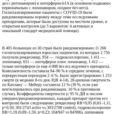
доз с ритонавиром) и интерферон-b1A (в основном подкожно;
первоначально с лопинавиром, позднее без него).
Госпитализированные пациенты с COVID-19 были
рандомизированы поровну между теми исследуемыми
препаратами, которые были доступны на местном уровне, и
открытым контролем (до 5 вариантов: 4 активных и
локальный стандарт медицинской помощи).
В 405 больницах из 30 стран было рандомизировано 11 266
госпитализированных взрослых пациентов, из которых 2 750
получали ремдесивир, 954 — гидроксихлорохин, 1 411 —
лопинавир, 651 — интерферон плюс лопинавир, 1 412 —
только интерферон (и еще 4 088 без исследуемого препарата).
Комплаентность составила 94–96 % в середине лечения, с
перекрестным переходом 2–6 %. Было зарегистрировано 1 253
смерти (в медиане 8-го дня, IQR 4-14). 28-дневная смертность
по Каплану — Мейеру составила 12 % (39 %, если уже
вентилировались при рандомизации, 10 % в противном
случае). Коэффициенты смертности (с 95 % ДИ и числом
умерших/рандомизированных, каждый препарат против его
контроля) были следующими: ремдесивир RR=0,95 (0,81–1,11,
p=0,50; 301/2743 active vs 303/2708 control), гидроксихлорохин
RR=1,19 (0,89–1,59, p=0,23; 104/947 vs 84/906), лопинавир