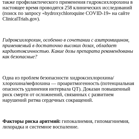
также профилактического применения гидроксихлорохина в
настоящее время проводятся 258 клинических исследований
(поиск по запросу «hydroxychloroquine COVID-19» на сайте
ClinicalTrials.gov).
Гидроксихлорохин, особенно в сочетании с азитромицином,
применяемый в достаточно высоких дозах, обладает
кардиотоксичностью. Какие дозы препарата рекомендованы
как безопасные?
Одна из проблем безопасности хидроксихлорохина/
хлорохина/мефлохина — проаритмогенность (потенциальная
опасность удлинения интервала QT). Доказан повышенный
риск смерти от осложнений, связанных с развитием
нарушений ритма сердечных сокращений.
Факторы риска аритмий:
гипокалиемия, гипомагниемия,
лихорадка и системное воспаление.