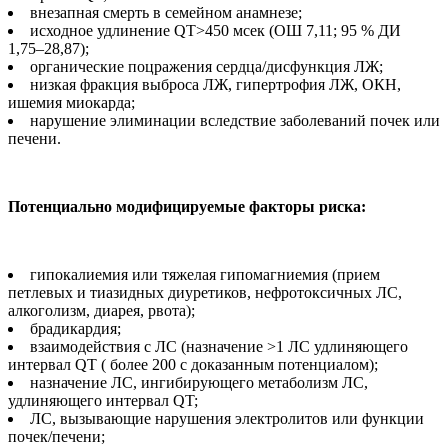
внезапная смерть в семейном анамнезе;
исходное удлинение QT>450 мсек (ОШ 7,11; 95 % ДИ
1,75–28,87);
органические поцражения сердца/дисфункция ЛЖ;
низкая фракция выброса ЛЖ, гипертрофия ЛЖ, ОКН,
ишемия миокарда;
нарушение элиминации вследствие заболеваний почек или
печени.
Потенциально модифицируемые факторы риска:
гипокалиемия или тяжелая гипомагниемия (прием
петлевых и тиазидных диуретиков, нефротоксичных ЛС,
алкоголизм, диарея, рвота);
брадикардия;
взаимодействия с ЛС (назначение >1 ЛС удлиняющего
интервал QT ( более 200 с доказанным потенциалом);
назначение ЛС, ингибирующего метаболизм ЛС,
удлиняющего интервал QT;
ЛС, вызывающие нарушения электролитов или функции
почек/печени;