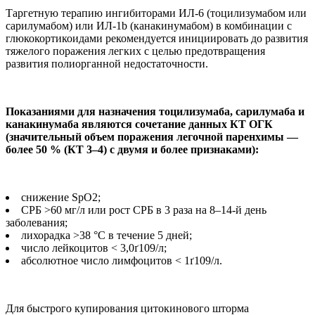
Таргетную терапию ингибиторами ИЛ-6 (тоцилизумабом или
сарилумабом) или ИЛ-1b (канакинумабом) в комбинации с
глюкокортикоидами рекомендуется инициировать до развития
тяжелого поражения легких с целью предотвращения
развития полиорганной недостаточности.
Показаниями для назначения тоцилизумаба, сарилумаба и
канакинумаба являются сочетание данных КТ ОГК
(значительный объем поражения легочной паренхимы —
более 50 % (КТ 3–4) с двумя и более признаками):
снижение SpO2;
СРБ >60 мг/л или рост СРБ в 3 раза на 8–14-й день
заболевания;
лихорадка >38 °C в течение 5 дней;
число лейкоцитов < 3,0ґ109/л;
абсолютное число лимфоцитов < 1ґ109/л.
Для быстрого купирования цитокинового шторма