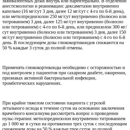
эквивалентных дозах внутрь или парентерально. В отделении
анестезиологии и реанимации: дексаметазон внутривенно
капельно (16 мг/сут 3 дня, далее 12 мг/сут с 4-го по 6-й день),
или метилпреднизолон 250 мг/сут внутривенно (болюсно или
титрованием) 3 дня, далее 125 мг/сут внутривенно (болюсно
или титрованием) с 4-го по 6-й день, или преднизолон 300 мг/
сут внутривенно (болюсно или титрованием) 3 дня, далее 150
мг/сут внутривенно (болюсно или титрованием) с 4-го по 6-й
день. В последующем дозы глюкокортикоидов снижаются на
50 % каждые 3 суток до полной отмены.
Применять глюкокортикоиды необходимо с осторожностью и
под контролем у пациентов при сахарном диабете, ожирении,
признаках активной бактериальной инфекции,
тромботических нарушениях.
При крайне тяжелом состоянии пациента с угрозой
летального исхода в течение суток на основании заключения
врачебного консилиума рассмотреть вопрос о проведении
пульс-терапии: метилпреднизолон внутривенно титрованием
до 1 000 мг в сутки на протяжении трех суток с последующим
снижением дозы на 50 % каждые трое суток до полной