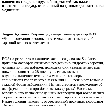
пациентов с коронавирусной инфекцией так важен
взвешенный подход, основанный на данных доказательной
медицины.
Тедрос Адханом Гебрейесус
, генеральный директор ВОЗ:
«Дезинформация о коронавирусе может оказаться самой
заразной вещью в этом деле»
ВОЗ по результатам клинического исследования Solidarity
признала малоэффективными ремдесивир, гидроксихлорохин,
лопинавир и интерферон, поскольку они незначительно или
никак не влияют на 28-дневную летальность и
внутрибольничное течение COVID-19. Некоторые
специалисты говорят, что в заявлении ВОЗ речь идет только о
тяжелой форме заболевания. На чем строится утверждение об
их эффективности при более легких формах? Насколько
вероятно, что назначение данных лексредств при более легких
формах остановит развитие тяжелых форм и/или осложнений?
Какие условия, исходя из отечественной практики, позволяют
эффективно применять эти препараты?