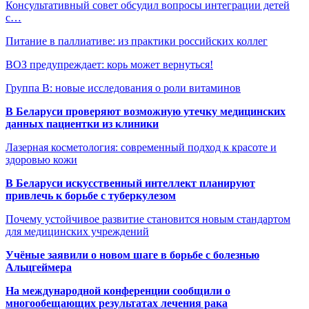
Консультативный совет обсудил вопросы интеграции детей
с…
Питание в паллиативе: из практики российских коллег
ВОЗ предупреждает: корь может вернуться!
Группа В: новые исследования о роли витаминов
В Беларуси проверяют возможную утечку медицинских
данных пациентки из клиники
Лазерная косметология: современный подход к красоте и
здоровью кожи
В Беларуси искусственный интеллект планируют
привлечь к борьбе с туберкулезом
Почему устойчивое развитие становится новым стандартом
для медицинских учреждений
Учёные заявили о новом шаге в борьбе с болезнью
Альцгеймера
На международной конференции сообщили о
многообещающих результатах лечения рака