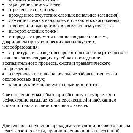
заращение слезных точек;
атрезия слезных точек;
врожденное отсутствие слезных канальцев (агенезия);
сужение слезных канальцев и слезно-носового канала;
заворот или выворот век во внутреннем углу глаза;
выворот слезных точек;
инородные предметы в слезоотводящей системе,
дакриолиты при хронических каналикулитах,
новообразования;
стриктуры и заращения горизонтального и вертикального
отделов слезоотводящих путей как последствие
воспалительного процесса, ожога и травматического
повреждения;
аллергические и воспалительные заболевания носа и
околоносовых пазух;
хронические каналикулиты, дакриоциститы.
Слезотечение может быть при обычном насморке. Оно
рефлекторно вызывается гиперсекрецией и набуханием
слизистой носа и слезно-носового канала.
Длительное нарушение проходимости слезно-носового канала
ведет к застою слезы, проникновению в него патогенной