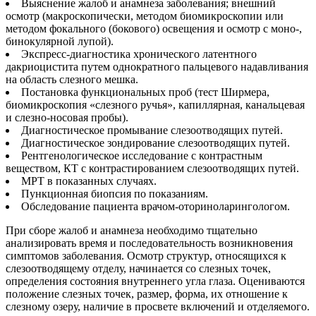
Выяснение жалоб и анамнеза заболевания; внешний
осмотр (макроскопически, методом биомикроскопии или
методом фокального (бокового) освещения и осмотр с моно-,
бинокулярной лупой).
Экспресс-диагностика хронического латентного
дакриоцистита путем однократного пальцевого надавливания
на область слезного мешка.
Постановка функциональных проб (тест Ширмера,
биомикроскопия «слезного ручья», капиллярная, канальцевая
и слезно-носовая пробы).
Диагностическое промывание слезоотводящих путей.
Диагностическое зондирование слезоотводящих путей.
Рентгенологическое исследование с контрастным
веществом, КТ с контрастированием слезоотводящих путей.
МРТ в показанных случаях.
Пункционная биопсия по показаниям.
Обследование пациента врачом-оториноларингологом.
При сборе жалоб и анамнеза необходимо тщательно
анализировать время и последовательность возникновения
симптомов заболевания. Осмотр структур, относящихся к
слезоотводящему отделу, начинается со слезных точек,
определения состояния внутреннего угла глаза. Оцениваются
положение слезных точек, размер, форма, их отношение к
слезному озеру, наличие в просвете включений и отделяемого.