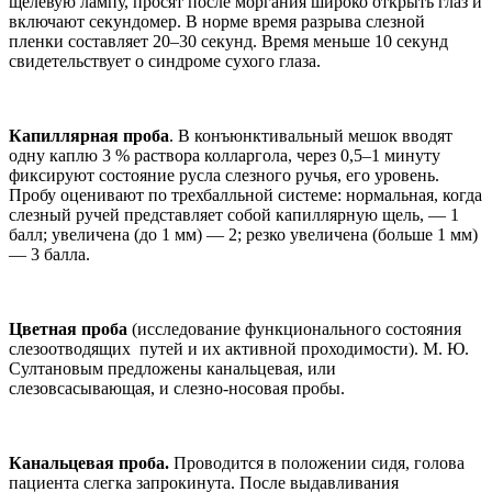
щелевую лампу, просят после моргания широко открыть глаз и
включают секундомер. В норме время разрыва слезной
пленки составляет 20–30 секунд. Время меньше 10 секунд
свидетельствует о синдроме сухого глаза.
Капиллярная проба
. В конъюнктивальный мешок вводят
одну каплю 3 % раствора колларгола, через 0,5–1 минуту
фиксируют состояние русла слезного ручья, его уровень.
Пробу оценивают по трехбалльной системе: нормальная, когда
слезный ручей представляет собой капиллярную щель, — 1
балл; увеличена (до 1 мм) — 2; резко увеличена (больше 1 мм)
— 3 балла.
Цветная проба
(исследование функционального состояния
слезоотводящих путей и их активной проходимости). М. Ю.
Султановым предложены канальцевая, или
слезовсасывающая, и слезно-носовая пробы.
Канальцевая проба.
Проводится в положении сидя, голова
пациента слегка запрокинута. После выдавливания