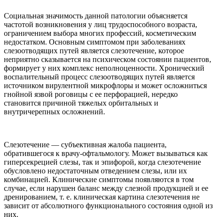
Социальная значимость данной патологии объясняется
частотой возникновения у лиц трудоспособного возраста,
ограничением выбора многих профессий, косметическим
недостатком. Основным симптомом при заболеваниях
слезоотводящих путей является слезотечение, которое
неприятно сказывается на психическом состоянии пациентов,
формирует у них комплекс неполноценности. Хронический
воспалительный процесс слезоотводящих путей является
источником вирулентной микрофлоры и может осложниться
гнойной язвой роговицы с ее перфорацией, нередко
становится причиной тяжелых орбитальных и
внутричерепных осложнений.
Слезотечение — субъективная жалоба пациента,
обратившегося к врачу-офтальмологу. Может вызываться как
гиперсекрецией слезы, так и эпифорой, когда слезотечение
обусловлено недостаточным отведением слезы, или их
комбинацией. Клинические симптомы появляются в том
случае, если нарушен баланс между слезной продукцией и ее
дренированием, т. е. клиническая картина слезотечения не
зависит от абсолютного функционального состояния одной из
них.