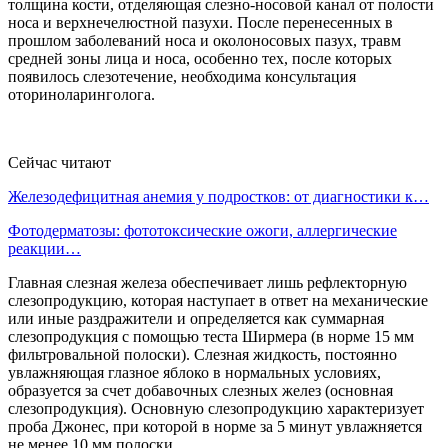
толщина кости, отделяющая слезно-носовой канал от полости
носа и верхнечелюстной пазухи. После перенесенных в
прошлом заболеваний носа и околоносовых пазух, травм
средней зоны лица и носа, особенно тех, после которых
появилось слезотечение, необходима консультация
оториноларинголога.
Сейчас читают
Железодефицитная анемия у подростков: от диагностики к…
Фотодерматозы: фототоксические ожоги, аллергические
реакции…
Главная слезная железа обеспечивает лишь рефлекторную
слезопродукцию, которая наступает в ответ на механические
или иные раздражители и определяется как суммарная
слезопродукция с помощью теста Ширмера (в норме 15 мм
фильтровальной полоски). Слезная жидкость, постоянно
увлажняющая глазное яблоко в нормальных условиях,
образуется за счет добавочных слезных желез (основная
слезопродукция). Основную слезопродукцию характеризует
проба Джонес, при которой в норме за 5 минут увлажняется
не менее 10 мм полоски.