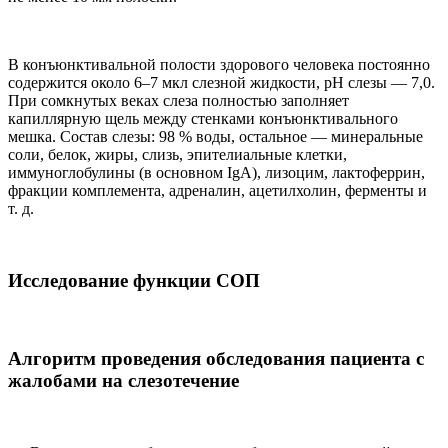
В конъюнктивальной полости здорового человека постоянно
содержится около 6–7 мкл слезной жидкости, pH cлезы — 7,0.
При сомкнутых веках слеза полностью заполняет
капиллярную щель между стенками конъюнктивального
мешка. Состав слезы: 98 % воды, остальное — минеральные
соли, белок, жиры, слизь, эпителиальные клетки,
иммуноглобулины (в основном IgA), лизоцим, лактоферрин,
фракции комплемента, адреналин, ацетилхолин, ферменты и
т. д.
Исследование функции СОП
Алгоритм проведения обследования пациента с
жалобами на слезотечение