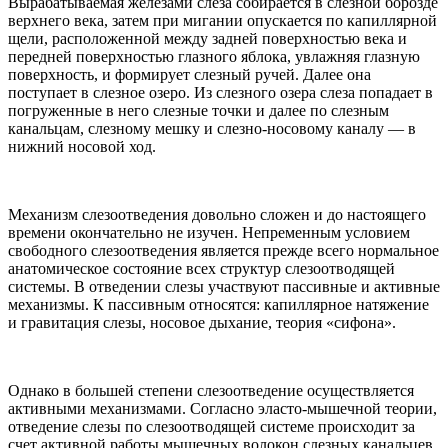
Вырабатываемая железами слеза собирается в слезной борозде
верхнего века, затем при мигании опускается по капиллярной
щели, расположенной между задней поверхностью века и
передней поверхностью глазного яблока, увлажняя глазную
поверхность, и формирует слезный ручей. Далее она
поступает в слезное озеро. Из слезного озера слеза попадает в
погруженные в него слезные точки и далее по слезным
канальцам, слезному мешку и слезно-носовому каналу — в
нижний носовой ход.
Механизм слезоотведения довольно сложен и до настоящего
времени окончательно не изучен. Непременным условием
свободного слезоотведения является прежде всего нормальное
анатомическое состояние всех структур слезоотводящей
системы. В отведении слезы участвуют пассивные и активные
механизмы. К пассивным относятся: капиллярное натяжение
и гравитация слезы, носовое дыхание, теория «сифона».
Однако в большей степени слезоотведение осуществляется
активными механизмами. Согласно эласто-мышечной теории,
отведение слезы по слезоотводящей системе происходит за
счет активной работы мышечных волокон слезных канальцев