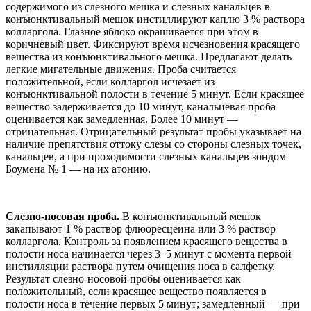
содержимого из слезного мешка и слезных канальцев в
конъюнктивальный мешок инстиллируют каплю 3 % раствора
колларгола. Глазное яблоко окрашивается при этом в
коричневый цвет. Фиксируют время исчезновения красящего
вещества из конъюнктивального мешка. Предлагают делать
легкие мигательные движения. Проба считается
положительной, если колларгол исчезает из
конъюнктивальной полости в течение 5 минут. Если красящее
вещество задерживается до 10 минут, канальцевая проба
оценивается как замедленная. Более 10 минут —
отрицательная. Отрицательный результат пробы указывает на
наличие препятствия оттоку слезы со стороны слезных точек,
канальцев, а при проходимости слезных канальцев зондом
Боумена № 1 — на их атонию.
Слезно-носовая проба.
В конъюнктивальный мешок
закапывают 1 % раствор флюоресцеина или 3 % раствор
колларгола. Контроль за появлением красящего вещества в
полости носа начинается через 3–5 минут с момента первой
инстилляции раствора путем очищения носа в салфетку.
Результат слезно-носовой пробы оценивается как
положительный, если красящее вещество появляется в
полости носа в течение первых 5 минут; замедленный — при