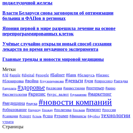
поджелудочной железы
Власти Беларуси снова заговорили об оптимизации
больниц и ФАПов в регионах
Япония первой в мире разрешила лечение на основе
перепрограммированных клеток
Учёные случайно открыли новый способ создания
лекарств во время неудачного эксперимента
Главные тренды и новости мировой медицины
Метки
#Байнет
#банк
#AI
#apple
#digital
#google
#беларусь
#бизнес
#деньги
#война
#дом
#блокировка
#евросоюз
#загадка
#грузоперевозки
#здоровье
#интерьер
#иллюзия
#инвестиции
#кино
#зарплата
#кризис
#маркетинг
#косметология
#курс_валют
#лукашенко
#новости компаний
#медицина
#наука
#образование
#ремонт
#политика
#россия
#переезд
#пожар
#польша
технологии
#сша
#трамп
#санкции
#спорт
#финансы
#сталь
#футбол
утрата
Страницы