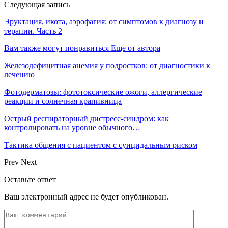
Следующая запись
Эруктация, икота, аэрофагия: от симптомов к диагнозу и
терапии. Часть 2
Вам также могут понравиться
Еще от автора
Железодефицитная анемия у подростков: от диагностики к
лечению
Фотодерматозы: фототоксические ожоги, аллергические
реакции и солнечная крапивница
Острый респираторный дистресс-синдром: как
контролировать на уровне обычного…
Тактика общения с пациентом с суицидальным риском
Prev
Next
Оставьте ответ
Ваш электронный адрес не будет опубликован.