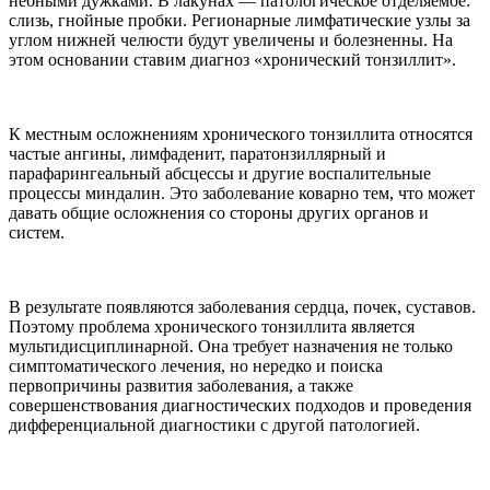
небными дужками. В лакунах — патологическое отделяемое:
слизь, гнойные пробки. Регионарные лимфатические узлы за
углом нижней челюсти будут увеличены и болезненны. На
этом основании ставим диагноз «хронический тонзиллит».
К местным осложнениям хронического тонзиллита относятся
частые ангины, лимфаденит, паратонзиллярный и
парафарингеальный абсцессы и другие воспалительные
процессы миндалин. Это заболевание коварно тем, что может
давать общие осложнения со стороны других органов и
систем.
В результате появляются заболевания сердца, почек, суставов.
Поэтому проблема хронического тонзиллита является
мультидисциплинарной. Она требует назначения не только
симптоматического лечения, но нередко и поиска
первопричины развития заболевания, а также
совершенствования диагностических подходов и проведения
дифференциальной диагностики с другой патологией.