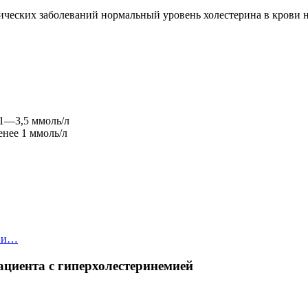
онических заболеваний нормальный уровень холестерина в крови 
71—3,5 ммоль/л
нее 1 ммоль/л
ции…
пациента с гиперхолестеринемией