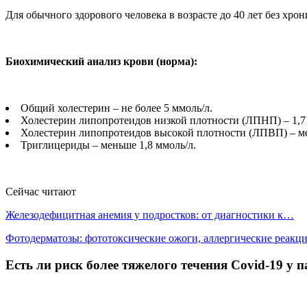
Для обычного здорового человека в возрасте до 40 лет без хр
Биохимический анализ крови (норма):
Общий холестерин – не более 5 ммоль/л.
Холестерин липопротеидов низкой плотности (ЛПНП) – 1,
Холестерин липопротеидов высокой плотности (ЛПВП) – ме
Триглицериды – меньше 1,8 ммоль/л.
Сейчас читают
Железодефицитная анемия у подростков: от диагностики к…
Фотодерматозы: фототоксические ожоги, аллергические реак
Есть ли риск более тяжелого течения Covid-19 у 