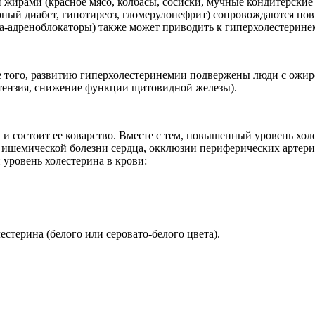
жирами (красное мясо, колбасы, сосиски, мучные кондитерские 
арный диабет, гипотиреоз, гломерулонефрит) сопровождаются п
а-адреноблокаторы) также может приводить к гиперхолестерине
 того, развитию гиперхолестеринемии подвержены люди с ожир
ертензия, снижение функции щитовидной железы).
и состоит ее коварство. Вместе с тем, повышенный уровень хол
й ишемической болезни сердца, окклюзии периферических артери
 уровень холестерина в крови:
стерина (белого или серовато-белого цвета).