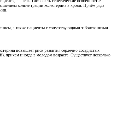
изделия, выпечка) либо есть генетические особенности/
овышением концентрации холестерина в крови. Приём ряда
мии.
ением, а также пациенты с сопутствующими заболеваниями
естерина повышает риск развития сердечно-сосудистых
й), причем иногда в молодом возрасте. Существует несколько