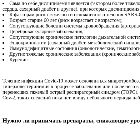
Сама по себе дислипидемия является фактором более тяжело
сердца, сахарный диабет и другие), при которых дислипидемия 
К факторам риска тяжелого и осложненного течения SARS-C
Возраст старше 60 лет (риск возрастает с возрастом);
Сопутствующие болезни системы кровообращения (артериаль
Цереброваскулярные заболевания;
Сопутствующие хронические патологии дыхательной системы
Эндокринопатии (сахарный диабет, метаболический синдро
Иммунодефицитные состояния (онкологические, гематологи
Другие тяжелые хронические заболевания (хронические заб
Курение.
Течение инфекции Covid-19 может осложниться микротромбозам
гиперхолестеринемия в процессе заболевания или после него в 
перенесших тяжелый острый респираторный синдром (ТОРС), 
Cov-2, таких сведений пока нет, ввиду небольшого периода на
Нужно ли принимать препараты, снижающие уров