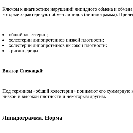
Ключом к диагностике нарушений липидного обмена и обмена х
которые характеризуют обмен липидов (липидограмма). Причем
общий холестерин;
холестерин липопротеинов низкой плотности;
холестерин липопротеинов высокой плотности;
триглицериды.
Виктор Снежицкй:
Под термином «общий холестерин» понимают его суммарную ко
низкой и высокой плотности и некоторым другим.
Липидограмма. Норма