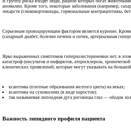
В группу риска входят люди, рацион которых богат животными 
аномалии. Кроме того, некоторые заболевания (например, сах
лекарств (глюкокортикоиды, гормональные контрацептивы, бет
Серьезным провоцирующим фактором является курение. Кроме
(сахарный диабет, болезни печени и почек, артериальная гип
Ярко выраженных симптомов гиперхолестеринемии нет, в этом 
катастроф (инсультов и инфарктов, атеросклероза, хроническо
клинических проявлений, которые могут указывать на большой
ксантомы (плотные образования желтого цвета) на веках;
ксантомы на сухожилиях (в виде наростов);
так называемая липоидная дуга роговицы глаз — ободок холе
Важность липидного профиля пациента