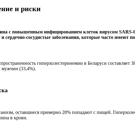
ение и риски
ина с повышенным инфицированием клеток вирусом SARS-CoV-
и сердечно-сосудистые заболевания, которые часто имеют п
спространенность гиперхолестеринемии в Беларуси составляет 
 мужчин (33,4%).
ска
ганизм, оставшиеся примерно 20% попадают с пищей. Гиперхоле
рина в крови.