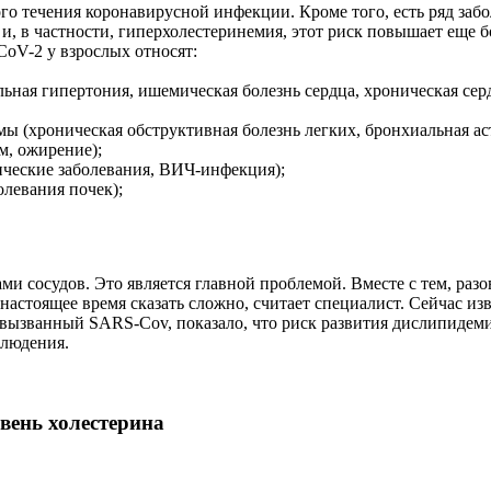
го течения коронавирусной инфекции. Кроме того, есть ряд заб
и, в частности, гиперхолестеринемия, этот риск повышает еще б
oV-2 у взрослых относят:
ная гипертония, ишемическая болезнь сердца, хроническая серд
 (хроническая обструктивная болезнь легких, бронхиальная аст
м, ожирение);
ческие заболевания, ВИЧ-инфекция);
олевания почек);
и сосудов. Это является главной проблемой. Вместе с тем, раз
настоящее время сказать сложно, считает специалист. Сейчас изв
вызванный SARS-Cov, показало, что риск развития дислипидем
блюдения.
ень холестерина