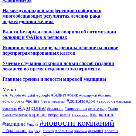
Альцгеймера
На международной конференции сообщили о
многообещающих результатах лечения рака
поджелудочной железы
Власти Беларуси снова заговорили об оптимизации
больниц и ФАПов в регионах
Япония первой в мире разрешила лечение на основе
перепрограммированных клеток
Учёные случайно открыли новый способ создания
лекарств во время неудачного эксперимента
Главные тренды и новости мировой медицины
Метки
#Байнет
#банк
#AI
#apple
#digital
#google
#беларусь
#бизнес
#деньги
#война
#дом
#блокировка
#евросоюз
#загадка
#грузоперевозки
#здоровье
#интерьер
#иллюзия
#инвестиции
#кино
#зарплата
#кризис
#маркетинг
#косметология
#курс_валют
#лукашенко
#новости компаний
#медицина
#наука
#образование
#ремонт
#политика
#россия
#переезд
#пожар
#польша