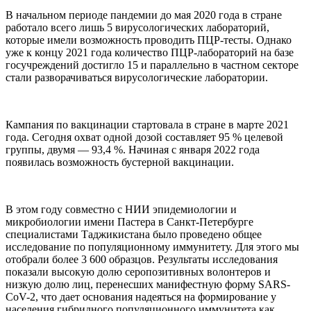
В начальном периоде пандемии до мая 2020 года в стране
работало всего лишь 5 вирусологических лабораторий,
которые имели возможность проводить ПЦР-тесты. Однако
уже к концу 2021 года количество ПЦР-лабораторий на базе
госучреждений достигло 15 и параллельно в частном секторе
стали разворачиваться вирусологические лаборатории.
Кампания по вакцинации стартовала в стране в марте 2021
года. Сегодня охват одной дозой составляет 95 % целевой
группы, двумя — 93,4 %. Начиная с января 2022 года
появилась возможность бустерной вакцинации.
В этом году совместно с НИИ эпидемиологии и
микробиологии имени Пастера в Санкт-Петербурге
специалистами Таджикистана было проведено общее
исследование по популяционному иммунитету. Для этого мы
отобрали более 3 600 образцов. Результаты исследования
показали высокую долю серопозитивных волонтеров и
низкую долю лиц, перенесших манифестную форму SARS-
CoV-2, что дает основания надеяться на формирование у
населения гибридного популяционного иммунитета как