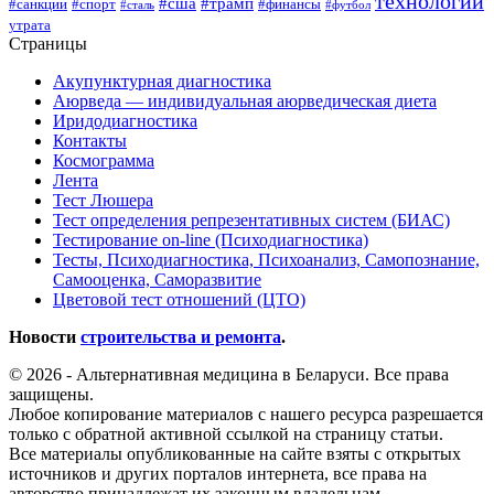
технологии
#сша
#трамп
#санкции
#спорт
#финансы
#сталь
#футбол
утрата
Страницы
Акупунктурная диагностика
Аюрведа — индивидуальная аюрведическая диета
Иридодиагностика
Контакты
Космограмма
Лента
Тест Люшера
Тест определения репрезентативных систем (БИАС)
Тестирование on-line (Психодиагностика)
Тесты, Психодиагностика, Психоанализ, Самопознание,
Самооценка, Саморазвитие
Цветовой тест отношений (ЦТО)
Новости
строительства и ремонта
.
© 2026 - Альтернативная медицина в Беларуси. Все права
защищены.
Любое копирование материалов с нашего ресурса разрешается
только с обратной активной ссылкой на страницу статьи.
Все материалы опубликованные на сайте взяты с открытых
источников и других порталов интернета, все права на
авторство принадлежат их законным владельцам.