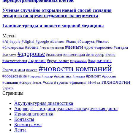
перепрограммированных клеток
Учёные случайно открыли новый способ создания
лекарств во время неудачного эксперимента
Главные тренды и новости мировой медицины
Метки
#Байнет
#банк
#AI
#apple
#digital
#google
#беларусь
#бизнес
#деньги
#война
#дом
#блокировка
#евросоюз
#загадка
#грузоперевозки
#здоровье
#интерьер
#иллюзия
#инвестиции
#кино
#зарплата
#кризис
#маркетинг
#косметология
#курс_валют
#лукашенко
#новости компаний
#медицина
#наука
#образование
#ремонт
#политика
#россия
#переезд
#пожар
#польша
технологии
#сша
#трамп
#санкции
#спорт
#финансы
#сталь
#футбол
утрата
Страницы
Акупунктурная диагностика
Аюрведа — индивидуальная аюрведическая диета
Иридодиагностика
Контакты
Космограмма
Лента