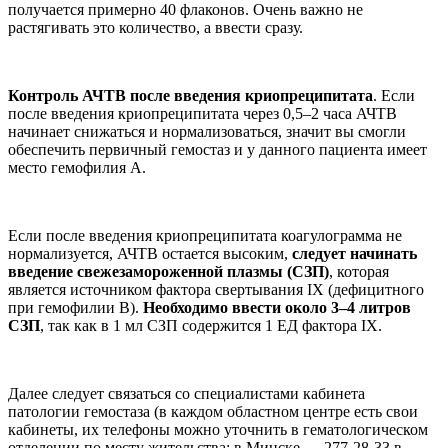
получается примерно 40 флаконов. Очень важно не
растягивать это количество, а ввести сразу.
Контроль АЧТВ после введения криопреципитата
. Если
после введения криопреципитата через 0,5–2 часа АЧТВ
начинает снижаться и нормализоваться, значит вы смогли
обеспечить первичный гемостаз и у данного пациента имеет
место гемофилия А.
Если после введения криопреципитата коагулограмма не
нормализуется, АЧТВ остается высоким,
следует начинать
введение свежезамороженной плазмы (СЗП)
, которая
является источником фактора свертывания IX (дефицитного
при гемофилии В).
Необходимо ввести около 3–4 литров
СЗП
, так как в 1 мл СЗП содержится 1 ЕД фактора IX.
Далее следует связаться со специалистами кабинета
патологии гемостаза (в каждом областном центре есть свои
кабинеты, их телефоны можно уточнить в гематологическом
отделении по месту жительства; в Минске — 277-28-33 в