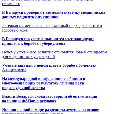
стоимости
В Беларуси проверяют возможную утечку медицинских
данных пациентки из клиники
Лазерная косметология: современный подход к красоте и
здоровью кожи
В Беларуси искусственный интеллект планируют
привлечь к борьбе с туберкулезом
Почему устойчивое развитие становится новым стандартом
для медицинских учреждений
Учёные заявили о новом шаге в борьбе с болезнью
Альцгеймера
На международной конференции сообщили о
многообещающих результатах лечения рака
поджелудочной железы
Власти Беларуси снова заговорили об оптимизации
больниц и ФАПов в регионах
Япония первой в мире разрешила лечение на основе