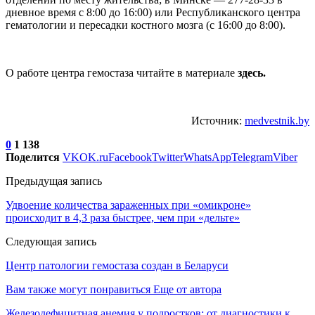
дневное время с 8:00 до 16:00) или Республиканского центра
гематологии и пересадки костного мозга (с 16:00 до 8:00).
О работе центра гемостаза читайте в материале
здесь.
Источник:
medvestnik.by
0
1 138
Поделится
VK
OK.ru
Facebook
Twitter
WhatsApp
Telegram
Viber
Предыдущая запись
Удвоение количества зараженных при «омикроне»
происходит в 4,3 раза быстрее, чем при «дельте»
Следующая запись
Центр патологии гемостаза создан в Беларуси
Вам также могут понравиться
Еще от автора
Железодефицитная анемия у подростков: от диагностики к