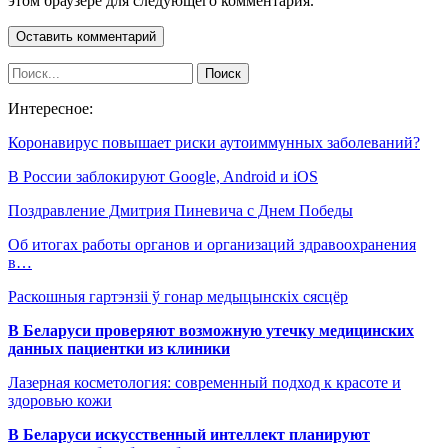
этом браузере для следующего комментария.
Интересное:
Коронавирус повышает риски аутоиммунных заболеваний?
В России заблокируют Google, Android и iOS
Поздравление Дмитрия Пиневича с Днем Победы
Об итогах работы органов и организаций здравоохранения
в…
Раскошныя гартэнзіі ў гонар медыцынскіх сясцёр
В Беларуси проверяют возможную утечку медицинских
данных пациентки из клиники
Лазерная косметология: современный подход к красоте и
здоровью кожи
В Беларуси искусственный интеллект планируют