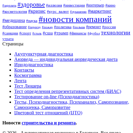
#здоровье
#интерьер
#иллюзия
#инвестиции
#кино
#зарплата
#кризис
#маркетинг
#косметология
#курс_валют
#лукашенко
#новости компаний
#медицина
#наука
#образование
#ремонт
#политика
#россия
#переезд
#пожар
#польша
технологии
#сша
#трамп
#санкции
#спорт
#финансы
#сталь
#футбол
утрата
Страницы
Акупунктурная диагностика
Аюрведа — индивидуальная аюрведическая диета
Иридодиагностика
Контакты
Космограмма
Лента
Тест Люшера
Тест определения репрезентативных систем (БИАС)
Тестирование on-line (Психодиагностика)
Тесты, Психодиагностика, Психоанализ, Самопознание,
Самооценка, Саморазвитие
Цветовой тест отношений (ЦТО)
Новости
строительства и ремонта
.
© 2026 - Альтернативная медицина в Беларуси. Все права