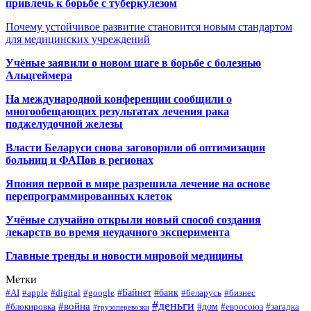
привлечь к борьбе с туберкулезом
Почему устойчивое развитие становится новым стандартом
для медицинских учреждений
Учёные заявили о новом шаге в борьбе с болезнью
Альцгеймера
На международной конференции сообщили о
многообещающих результатах лечения рака
поджелудочной железы
Власти Беларуси снова заговорили об оптимизации
больниц и ФАПов в регионах
Япония первой в мире разрешила лечение на основе
перепрограммированных клеток
Учёные случайно открыли новый способ создания
лекарств во время неудачного эксперимента
Главные тренды и новости мировой медицины
Метки
#Байнет
#банк
#AI
#apple
#digital
#google
#беларусь
#бизнес
#деньги
#война
#дом
#блокировка
#евросоюз
#загадка
#грузоперевозки