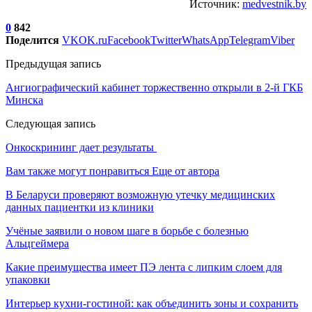
Источник:
medvestnik.by
0
842
Поделится
VK
OK.ru
Facebook
Twitter
WhatsApp
Telegram
Viber
Предыдущая запись
Ангиографический кабинет торжественно открыли в 2-й ГКБ
Минска
Следующая запись
Онкоскрининг дает результаты
Вам также могут понравиться
Еще от автора
В Беларуси проверяют возможную утечку медицинских
данных пациентки из клиники
Учёные заявили о новом шаге в борьбе с болезнью
Альцгеймера
Какие преимущества имеет ПЭ лента с липким слоем для
упаковки
Интерьер кухни-гостиной: как объединить зоны и сохранить