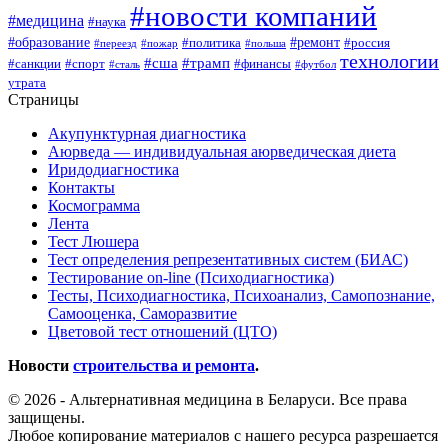
#новости компаний
#медицина
#наука
#образование
#ремонт
#политика
#россия
#переезд
#пожар
#польша
технологии
#сша
#трамп
#санкции
#спорт
#финансы
#сталь
#футбол
утрата
Страницы
Акупунктурная диагностика
Аюрведа — индивидуальная аюрведическая диета
Иридодиагностика
Контакты
Космограмма
Лента
Тест Люшера
Тест определения репрезентативных систем (БИАС)
Тестирование on-line (Психодиагностика)
Тесты, Психодиагностика, Психоанализ, Самопознание,
Самооценка, Саморазвитие
Цветовой тест отношений (ЦТО)
Новости
строительства и ремонта
.
© 2026 - Альтернативная медицина в Беларуси. Все права
защищены.
Любое копирование материалов с нашего ресурса разрешается