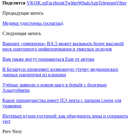
Поделится
VK
OK.ru
Facebook
Twitter
WhatsApp
Telegram
Viber
Предыдущая запись
Медики удостоены госнаград
Следующая запись
Вариант «омикрона» BA.5 может вызывать более высокий
риск повторного инфицирования и тяжелых исходов
Вам также могут понравиться
Еще от автора
В Беларуси проверяют возможную утечку медицинских
данных пациентки из клиники
Учёные заявили о новом шаге в борьбе с болезнью
Альцгеймера
Какие преимущества имеет ПЭ лента с липким слоем для
упаковки
Интерьер кухни-гостиной: как объединить зоны и сохранить
уют
Prev
Next