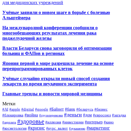
для медицинских учреждений
Учёные заявили о новом шаге в борьбе с болезнью
Альцгеймера
На международной конференции сообщили о
многообещающих результатах лечения рака
поджелудочной железы
Власти Беларуси снова заговорили об оптимизации
больниц и ФАПов в регионах
Япония первой в мире разрешила лечение на основе
перепрограммированных клеток
Учёные случайно открыли новый способ создания
лекарств во время неудачного эксперимента
Главные тренды и новости мировой медицины
Метки
#Байнет
#банк
#AI
#apple
#digital
#google
#беларусь
#бизнес
#деньги
#война
#дом
#блокировка
#евросоюз
#загадка
#грузоперевозки
#здоровье
#интерьер
#иллюзия
#инвестиции
#кино
#зарплата
#кризис
#маркетинг
#косметология
#курс_валют
#лукашенко