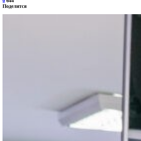
0
644
Поделится