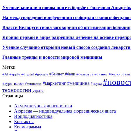
Учёные заявили о новом шаге в борьбе с болезнью Альцгей
На международной конференции сообщили о многообещающи
Власти Беларуси снова заговорили об оптимизации больниц
Япония первой в мире разрешила лечение на основе переп
Учёные случайно открыли новый способ создания лекарств 
Главные тренды и новости мировой медицины
Метки
#Байнет
#банк
#AI
#apple
#digital
#google
#беларусь
#бизнес
#блокировка
#новос
#маркетинг
#медицина
#курс_валют
#наука
#лукашенко
технологии
утрата
Страницы
Акупунктурная диагностика
Аюрведа — индивидуальная аюрведическая диета
Иридодиагностика
Контакты
Космограмма