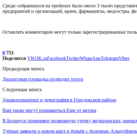
Среди собравшихся на трибунах было около 3 тысяч представи
предприятий и организаций, врачи, фармацевты, медсестры, ф
Оставлять комментарии могут только зарегистрированные поль
0
753
Поделится
VK
OK.ru
Facebook
Twitter
WhatsApp
Telegram
Viber
Предыдущая запись
Диалоговая площадка подводит итоги
Следующая запись
Здравоохранение и демография в Городокском районе
Вам также могут понравиться
Еще от автора
В Беларуси проверяют возможную утечку медицинских данных
Учёные заявили о новом шаге в борьбе с болезнью Альцгеймер