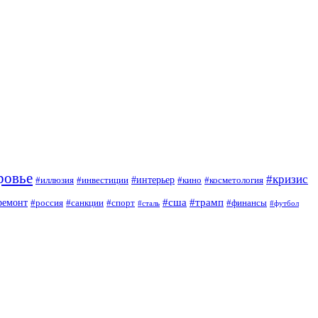
ровье
#кризис
#интерьер
#иллюзия
#инвестиции
#кино
#косметология
#сша
#трамп
ремонт
#россия
#санкции
#спорт
#финансы
#сталь
#футбол