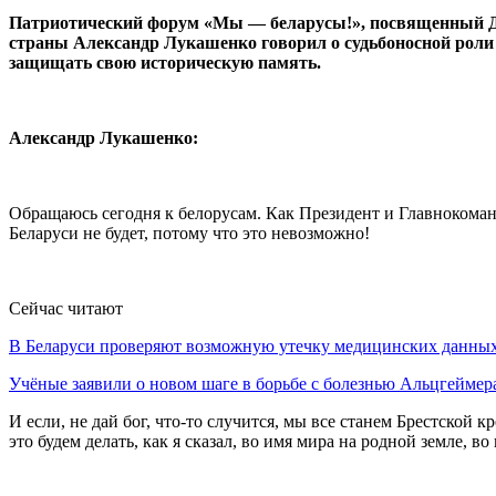
Патриотический форум «Мы — беларусы!», посвященный Дню
страны Александр Лукашенко говорил о судьбоносной роли в
защищать свою историческую память.
Александр Лукашенко:
Обращаюсь сегодня к белорусам. Как Президент и Главнокоман
Беларуси не будет, потому что это невозможно!
Сейчас читают
В Беларуси проверяют возможную утечку медицинских данн
Учёные заявили о новом шаге в борьбе с болезнью Альцгеймер
И если, не дай бог, что-то случится, мы все станем Брестско
это будем делать, как я сказал, во имя мира на родной земле,