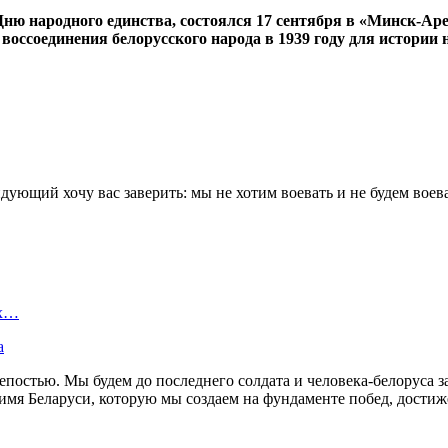
 народного единства, состоялся 17 сентября в «Минск-Арен
оссоединения белорусского народа в 1939 году для истории н
дующий хочу вас заверить: мы не хотим воевать и не будем вое
ых…
а
й крепостью. Мы будем до последнего солдата и человека-белору
 во имя Беларуси, которую мы создаем на фундаменте побед, дост