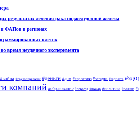
мера
х результатах лечения рака поджелудочной железы
 и ФАПов в регионах
рограммированных клеток
во время неудачного эксперимента
#здо
#деньги
#война
#дом
#евросоюз
#загадка
#грузоперевозки
#зарплата
ти компаний
#образование
#
#политика
#переезд
#пожар
#польша