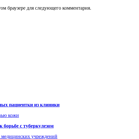
том браузере для следующего комментария.
ных пациентки из клиники
овью кожи
 борьбе с туберкулезом
я медицинских учреждений