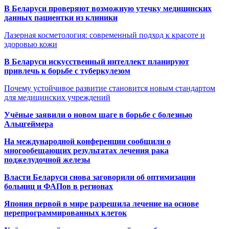
В Беларуси проверяют возможную утечку медицинских
данных пациентки из клиники
Лазерная косметология: современный подход к красоте и
здоровью кожи
В Беларуси искусственный интеллект планируют
привлечь к борьбе с туберкулезом
Почему устойчивое развитие становится новым стандартом
для медицинских учреждений
Учёные заявили о новом шаге в борьбе с болезнью
Альцгеймера
На международной конференции сообщили о
многообещающих результатах лечения рака
поджелудочной железы
Власти Беларуси снова заговорили об оптимизации
больниц и ФАПов в регионах
Япония первой в мире разрешила лечение на основе
перепрограммированных клеток