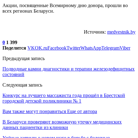
Акции, посвященные Всемирному дню донора, прошли во
всех регионах Беларуси.
Источник:
medvestnik.by
0
1 399
Поделится
VK
OK.ru
Facebook
Twitter
WhatsApp
Telegram
Viber
Предыдущая запись
Подводные камни диагностики и терапии железодефицитных
состояний
Следующая запись
Конкурс на лучшего массажиста года прошёл в Брестской
городской детской поликлиники № 1
Вам также могут понравиться
Еще от автора
В Беларуси проверяют возможную утечку медицинских
данных пациентки из клиники
Учёные заявили о новом шаге в борьбе с болезнью