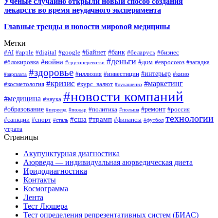
Учёные случайно открыли новый способ создания
лекарств во время неудачного эксперимента
Главные тренды и новости мировой медицины
Метки
#Байнет
#банк
#AI
#apple
#digital
#google
#беларусь
#бизнес
#деньги
#война
#дом
#блокировка
#евросоюз
#загадка
#грузоперевозки
#здоровье
#интерьер
#иллюзия
#инвестиции
#кино
#зарплата
#кризис
#маркетинг
#косметология
#курс_валют
#лукашенко
#новости компаний
#медицина
#наука
#образование
#ремонт
#политика
#россия
#переезд
#пожар
#польша
технологии
#сша
#трамп
#санкции
#спорт
#финансы
#сталь
#футбол
утрата
Страницы
Акупунктурная диагностика
Аюрведа — индивидуальная аюрведическая диета
Иридодиагностика
Контакты
Космограмма
Лента
Тест Люшера
Тест определения репрезентативных систем (БИАС)