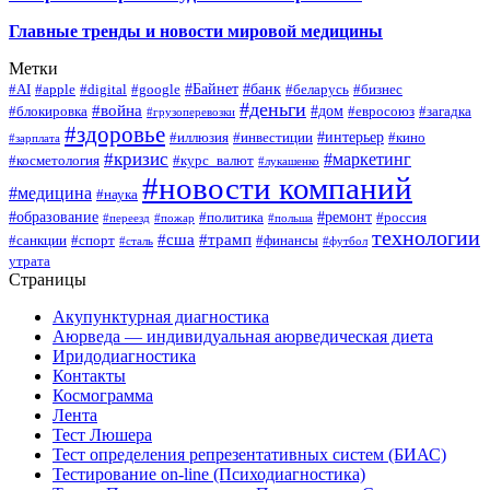
Главные тренды и новости мировой медицины
Метки
#Байнет
#банк
#AI
#apple
#digital
#google
#беларусь
#бизнес
#деньги
#война
#дом
#блокировка
#евросоюз
#загадка
#грузоперевозки
#здоровье
#интерьер
#иллюзия
#инвестиции
#кино
#зарплата
#кризис
#маркетинг
#косметология
#курс_валют
#лукашенко
#новости компаний
#медицина
#наука
#образование
#ремонт
#политика
#россия
#переезд
#пожар
#польша
технологии
#сша
#трамп
#санкции
#спорт
#финансы
#сталь
#футбол
утрата
Страницы
Акупунктурная диагностика
Аюрведа — индивидуальная аюрведическая диета
Иридодиагностика
Контакты
Космограмма
Лента
Тест Люшера
Тест определения репрезентативных систем (БИАС)
Тестирование on-line (Психодиагностика)