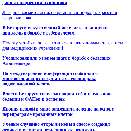
данных пациентки из клиники
Лазерная косметология: современный подход к красоте и
здоровью кожи
В Беларуси искусственный интеллект планируют
привлечь к борьбе с туберкулезом
Почему устойчивое развитие становится новым стандартом
для медицинских учреждений
Учёные заявили о новом шаге в борьбе с болезнью
Альцгеймера
На международной конференции сообщили о
многообещающих результатах лечения рака
поджелудочной железы
Власти Беларуси снова заговорили об оптимизации
больниц и ФАПов в регионах
Япония первой в мире разрешила лечение на основе
перепрограммированных клеток
Учёные случайно открыли новый способ создания
лекарств во время неудачного эксперимента