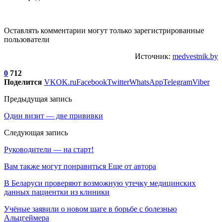
Оставлять комментарии могут только зарегистрированные
пользователи
Источник:
medvestnik.by
0
712
Поделится
VK
OK.ru
Facebook
Twitter
WhatsApp
Telegram
Viber
Предыдущая запись
Один визит — две прививки
Следующая запись
Руководители — на старт!
Вам также могут понравиться
Еще от автора
В Беларуси проверяют возможную утечку медицинских
данных пациентки из клиники
Учёные заявили о новом шаге в борьбе с болезнью
Альцгеймера