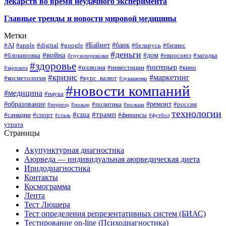
лекарств во время неудачного эксперимента
Главные тренды и новости мировой медицины
Метки
#Байнет
#банк
#AI
#apple
#digital
#google
#беларусь
#бизнес
#деньги
#война
#дом
#блокировка
#евросоюз
#загадка
#грузоперевозки
#здоровье
#интерьер
#иллюзия
#инвестиции
#кино
#зарплата
#кризис
#маркетинг
#косметология
#курс_валют
#лукашенко
#новости компаний
#медицина
#наука
#образование
#ремонт
#политика
#россия
#переезд
#пожар
#польша
технологии
#сша
#трамп
#санкции
#спорт
#финансы
#сталь
#футбол
утрата
Страницы
Акупунктурная диагностика
Аюрведа — индивидуальная аюрведическая диета
Иридодиагностика
Контакты
Космограмма
Лента
Тест Люшера
Тест определения репрезентативных систем (БИАС)
Тестирование on-line (Психодиагностика)