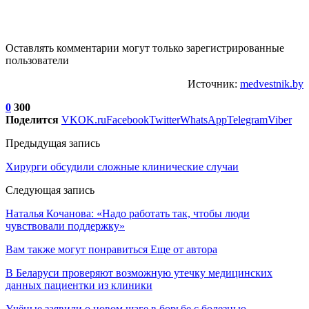
Оставлять комментарии могут только зарегистрированные
пользователи
Источник:
medvestnik.by
0
300
Поделится
VK
OK.ru
Facebook
Twitter
WhatsApp
Telegram
Viber
Предыдущая запись
Хирурги обсудили сложные клинические случаи
Следующая запись
Наталья Кочанова: «Надо работать так, чтобы люди
чувствовали поддержку»
Вам также могут понравиться
Еще от автора
В Беларуси проверяют возможную утечку медицинских
данных пациентки из клиники
Учёные заявили о новом шаге в борьбе с болезнью