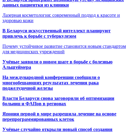
данных пациентки из клиники
Лазерная косметология: современный подход к красоте и
здоровью кожи
В Беларуси искусственный интеллект планируют
привлечь к борьбе с туберкулезом
Почему устойчивое развитие становится новым стандартом
для медицинских учреждений
Учёные заявили о новом шаге в борьбе с болезнью
Альцгеймера
На международной конференции сообщили о
многообещающих результатах лечения рака
поджелудочной железы
Власти Беларуси снова заговорили об оптимизации
больниц и ФАПов в регионах
Япония первой в мире разрешила лечение на основе
перепрограммированных клеток
Учёные случайно открыли новый способ создания