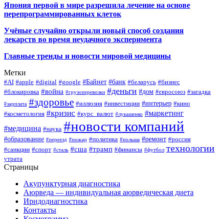
Япония первой в мире разрешила лечение на основе
перепрограммированных клеток
Учёные случайно открыли новый способ создания
лекарств во время неудачного эксперимента
Главные тренды и новости мировой медицины
Метки
#Байнет
#банк
#AI
#apple
#digital
#google
#беларусь
#бизнес
#деньги
#война
#дом
#блокировка
#евросоюз
#загадка
#грузоперевозки
#здоровье
#интерьер
#иллюзия
#инвестиции
#кино
#зарплата
#кризис
#маркетинг
#косметология
#курс_валют
#лукашенко
#новости компаний
#медицина
#наука
#образование
#ремонт
#политика
#россия
#переезд
#пожар
#польша
технологии
#сша
#трамп
#санкции
#спорт
#финансы
#сталь
#футбол
утрата
Страницы
Акупунктурная диагностика
Аюрведа — индивидуальная аюрведическая диета
Иридодиагностика
Контакты
Космограмма