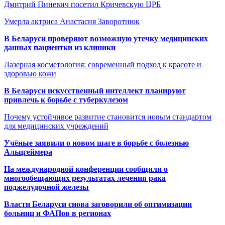
Дмитрий Пиневич посетил Кричевскую ЦРБ
Умерла актриса Анастасия Заворотнюк
В Беларуси проверяют возможную утечку медицинских
данных пациентки из клиники
Лазерная косметология: современный подход к красоте и
здоровью кожи
В Беларуси искусственный интеллект планируют
привлечь к борьбе с туберкулезом
Почему устойчивое развитие становится новым стандартом
для медицинских учреждений
Учёные заявили о новом шаге в борьбе с болезнью
Альцгеймера
На международной конференции сообщили о
многообещающих результатах лечения рака
поджелудочной железы
Власти Беларуси снова заговорили об оптимизации
больниц и ФАПов в регионах