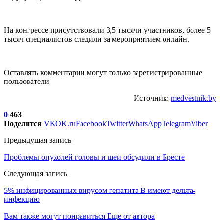
На конгрессе присутствовали 3,5 тысячи участников, более 5
тысяч специалистов следили за мероприятием онлайн.
Оставлять комментарии могут только зарегистрированные
пользователи
Источник:
medvestnik.by
0
463
Поделится
VK
OK.ru
Facebook
Twitter
WhatsApp
Telegram
Viber
Предыдущая запись
Проблемы опухолей головы и шеи обсудили в Бресте
Следующая запись
5% инфицированных вирусом гепатита B имеют дельта-
инфекцию
Вам также могут понравиться
Еще от автора