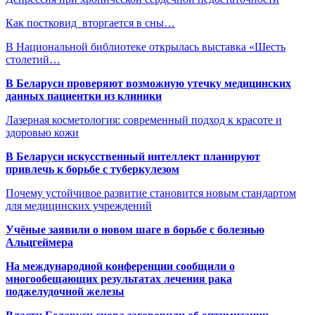
Как постковид вторгается в сны…
В Национальной библиотеке открылась выставка «Шесть
столетий…
В Беларуси проверяют возможную утечку медицинских
данных пациентки из клиники
Лазерная косметология: современный подход к красоте и
здоровью кожи
В Беларуси искусственный интеллект планируют
привлечь к борьбе с туберкулезом
Почему устойчивое развитие становится новым стандартом
для медицинских учреждений
Учёные заявили о новом шаге в борьбе с болезнью
Альцгеймера
На международной конференции сообщили о
многообещающих результатах лечения рака
поджелудочной железы