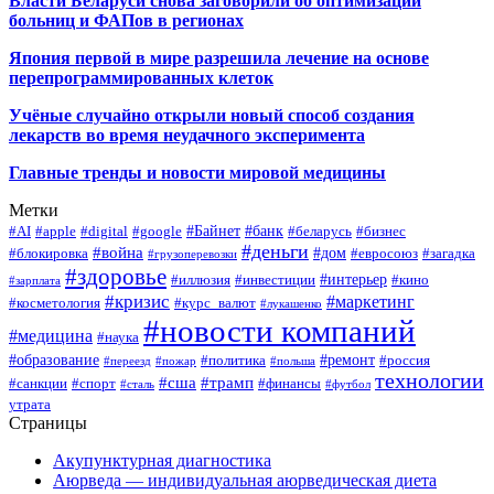
Власти Беларуси снова заговорили об оптимизации
больниц и ФАПов в регионах
Япония первой в мире разрешила лечение на основе
перепрограммированных клеток
Учёные случайно открыли новый способ создания
лекарств во время неудачного эксперимента
Главные тренды и новости мировой медицины
Метки
#Байнет
#банк
#AI
#apple
#digital
#google
#беларусь
#бизнес
#деньги
#война
#дом
#блокировка
#евросоюз
#загадка
#грузоперевозки
#здоровье
#интерьер
#иллюзия
#инвестиции
#кино
#зарплата
#кризис
#маркетинг
#косметология
#курс_валют
#лукашенко
#новости компаний
#медицина
#наука
#образование
#ремонт
#политика
#россия
#переезд
#пожар
#польша
технологии
#сша
#трамп
#санкции
#спорт
#финансы
#сталь
#футбол
утрата
Страницы
Акупунктурная диагностика
Аюрведа — индивидуальная аюрведическая диета