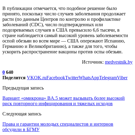
В публикации отмечается, что подобное решение было
принято, поскольку число случаев заболевания продолжает
расти (по данным Центров по контролю и профилактике
заболеваний (CDC), число подтвержденных или
подозреваемых случаев в США превысило 6,6 тысячи, в
стране наблюдается самый высокий уровень заболеваемости
оспой обезьян во всем мире — США опережают Испанию,
Германию и Великобританию), а также для того, чтобы
ускорить распространение вакцины против оспы обезьян.
Источник:
medvestnik.by
0
640
Поделится
VK
OK.ru
Facebook
Twitter
WhatsApp
Telegram
Viber
Предыдущая запись
Вариант «омикрона» BA.5 может вызывать более высокий
риск повторного инфицирования и тяжелых исходов
Следующая запись
Права и гарантии молодых специалистов и интернов
обсудили в БГМУ