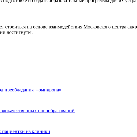
одготовке и создать образовательные программы для их устран
ет строиться на основе взаимодействия Московского центра акк
ии достигнуты.
од преобладания «омикрона»
в злокачественных новообразований
 пациентки из клиники