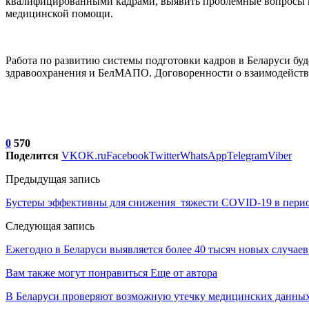
квалифицированными кадрами, выявить проблемные вопросы в п
медицинской помощи.
Работа по развитию системы подготовки кадров в Беларуси буд
здравоохранения и БелМАПО. Договоренности о взаимодейств
0
570
Поделится
VK
OK.ru
Facebook
Twitter
WhatsApp
Telegram
Viber
Предыдущая запись
Бустеры эффективны для снижения тяжести COVID-19 в пери
Следующая запись
Ежегодно в Беларуси выявляется более 40 тысяч новых случае
Вам также могут понравиться
Еще от автора
В Беларуси проверяют возможную утечку медицинских данных