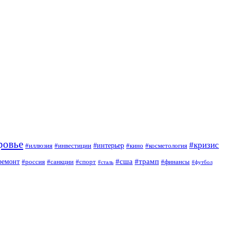
ровье
#кризис
#интерьер
#иллюзия
#инвестиции
#кино
#косметология
#сша
#трамп
ремонт
#россия
#санкции
#спорт
#финансы
#сталь
#футбол