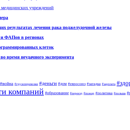
я медицинских учреждений
мера
х результатах лечения рака поджелудочной железы
 и ФАПов в регионах
рограммированных клеток
во время неудачного эксперимента
#здо
#деньги
#война
#дом
#евросоюз
#загадка
#грузоперевозки
#зарплата
ти компаний
#образование
#
#политика
#переезд
#пожар
#польша