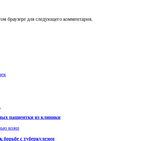
том браузере для следующего комментария.
чек
…
ных пациентки из клиники
овью кожи
 борьбе с туберкулезом