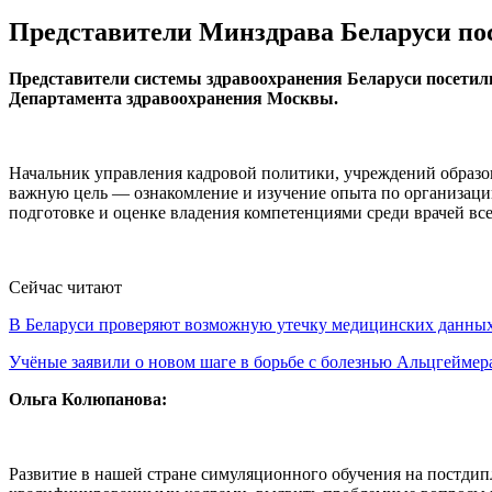
Представители Минздрава Беларуси по
Представители системы здравоохранения Беларуси посетил
Департамента здравоохранения Москвы.
Начальник управления кадровой политики, учреждений образов
важную цель — ознакомление и изучение опыта по организации
подготовке и оценке владения компетенциями среди врачей вс
Сейчас читают
В Беларуси проверяют возможную утечку медицинских данн
Учёные заявили о новом шаге в борьбе с болезнью Альцгеймер
Ольга Колюпанова:
Развитие в нашей стране симуляционного обучения на постдип