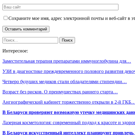
Сохраните мое имя, адрес электронной почты и веб-сайт в э
Интересное:
Заместительная терапия препаратами иммуноглобулина для…
УЗИ в диагностике преждевременного полового развития дево
Четверо будущих медиков стали обладателями стипендии…
Возраст без рисков. О преимуществах раннего старта…
Ангиографический кабинет торжественно открыли в 2-й ГКБ
В Беларуси проверяют возможную утечку медицинских дан
Лазерная косметология: современный подход к красоте и здор
В Беларуси искусственный интеллект планируют привлечь к