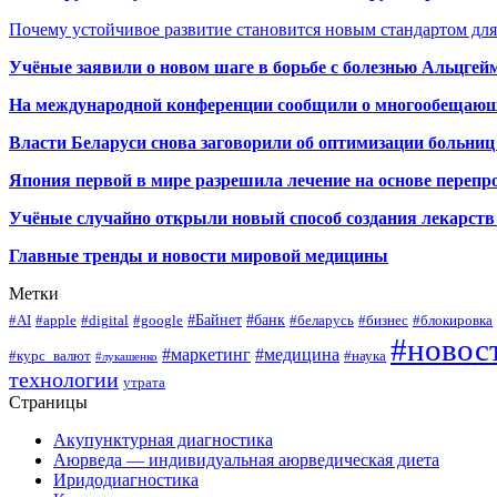
Почему устойчивое развитие становится новым стандартом дл
Учёные заявили о новом шаге в борьбе с болезнью Альцгей
На международной конференции сообщили о многообещающи
Власти Беларуси снова заговорили об оптимизации больниц
Япония первой в мире разрешила лечение на основе переп
Учёные случайно открыли новый способ создания лекарств 
Главные тренды и новости мировой медицины
Метки
#Байнет
#банк
#AI
#apple
#digital
#google
#беларусь
#бизнес
#блокировка
#новос
#маркетинг
#медицина
#курс_валют
#наука
#лукашенко
технологии
утрата
Страницы
Акупунктурная диагностика
Аюрведа — индивидуальная аюрведическая диета
Иридодиагностика