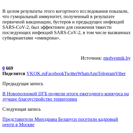
В целом результаты этого когортного исследования показали,
что гуморальный иммунитет, полученный в результате
первичной вакцинации, бустеров и предыдущих инфекций
SARS-CoV-2, был эффективен для снижения тяжести
последующих инфекций SARS-CoV-2, в том числе вызванных
субвариантами «омикрона».
Источник:
medvestnik.by
0
669
Поделится
VK
OK.ru
Facebook
Twitter
WhatsApp
Telegram
Viber
Предыдущая запись
В Новополоцкой ЦГБ подвели итоги ежегодного конкурса на
лучшее благоустройство территории
Следующая запись
Представители Минздрава Беларуси посетили кадровый
центр в Москве