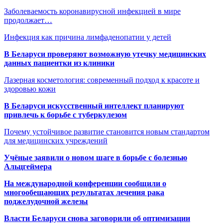
Заболеваемость коронавирусной инфекцией в мире
продолжает…
Инфекция как причина лимфаденопатии у детей
В Беларуси проверяют возможную утечку медицинских
данных пациентки из клиники
Лазерная косметология: современный подход к красоте и
здоровью кожи
В Беларуси искусственный интеллект планируют
привлечь к борьбе с туберкулезом
Почему устойчивое развитие становится новым стандартом
для медицинских учреждений
Учёные заявили о новом шаге в борьбе с болезнью
Альцгеймера
На международной конференции сообщили о
многообещающих результатах лечения рака
поджелудочной железы
Власти Беларуси снова заговорили об оптимизации