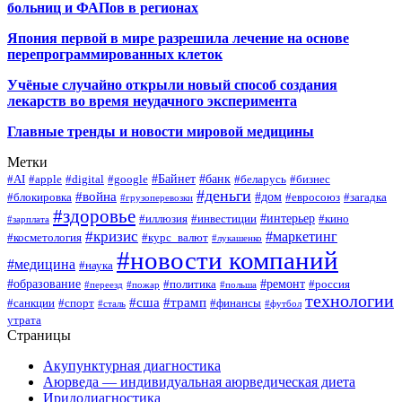
больниц и ФАПов в регионах
Япония первой в мире разрешила лечение на основе
перепрограммированных клеток
Учёные случайно открыли новый способ создания
лекарств во время неудачного эксперимента
Главные тренды и новости мировой медицины
Метки
#Байнет
#банк
#AI
#apple
#digital
#google
#беларусь
#бизнес
#деньги
#война
#дом
#блокировка
#евросоюз
#загадка
#грузоперевозки
#здоровье
#интерьер
#иллюзия
#инвестиции
#кино
#зарплата
#кризис
#маркетинг
#косметология
#курс_валют
#лукашенко
#новости компаний
#медицина
#наука
#образование
#ремонт
#политика
#россия
#переезд
#пожар
#польша
технологии
#сша
#трамп
#санкции
#спорт
#финансы
#сталь
#футбол
утрата
Страницы
Акупунктурная диагностика
Аюрведа — индивидуальная аюрведическая диета
Иридодиагностика