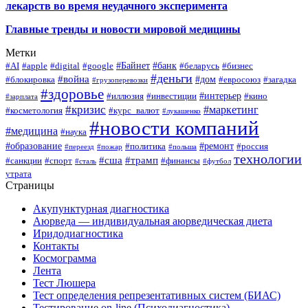
лекарств во время неудачного эксперимента
Главные тренды и новости мировой медицины
Метки
#Байнет
#банк
#AI
#apple
#digital
#google
#беларусь
#бизнес
#деньги
#война
#дом
#блокировка
#евросоюз
#загадка
#грузоперевозки
#здоровье
#интерьер
#иллюзия
#инвестиции
#кино
#зарплата
#кризис
#маркетинг
#косметология
#курс_валют
#лукашенко
#новости компаний
#медицина
#наука
#образование
#ремонт
#политика
#россия
#переезд
#пожар
#польша
технологии
#сша
#трамп
#санкции
#спорт
#финансы
#сталь
#футбол
утрата
Страницы
Акупунктурная диагностика
Аюрведа — индивидуальная аюрведическая диета
Иридодиагностика
Контакты
Космограмма
Лента
Тест Люшера
Тест определения репрезентативных систем (БИАС)
Тестирование on-line (Психодиагностика)