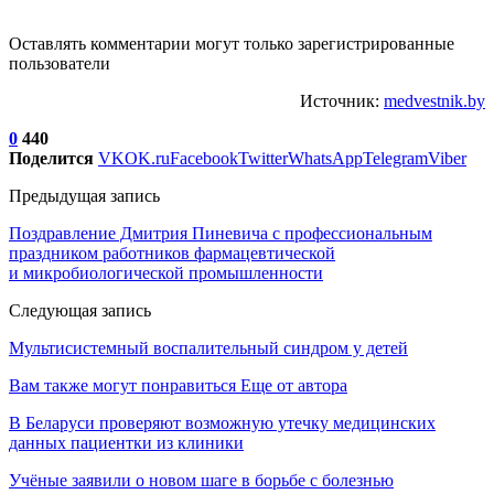
Оставлять комментарии могут только зарегистрированные
пользователи
Источник:
medvestnik.by
0
440
Поделится
VK
OK.ru
Facebook
Twitter
WhatsApp
Telegram
Viber
Предыдущая запись
Поздравление Дмитрия Пиневича с профессиональным
праздником работников фармацевтической
и микробиологической промышленности
Следующая запись
Мультисистемный воспалительный синдром у детей
Вам также могут понравиться
Еще от автора
В Беларуси проверяют возможную утечку медицинских
данных пациентки из клиники
Учёные заявили о новом шаге в борьбе с болезнью