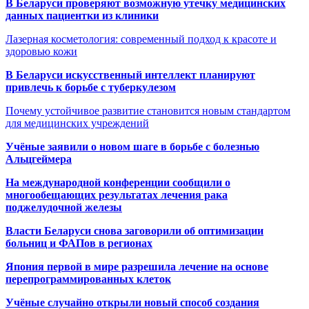
В Беларуси проверяют возможную утечку медицинских
данных пациентки из клиники
Лазерная косметология: современный подход к красоте и
здоровью кожи
В Беларуси искусственный интеллект планируют
привлечь к борьбе с туберкулезом
Почему устойчивое развитие становится новым стандартом
для медицинских учреждений
Учёные заявили о новом шаге в борьбе с болезнью
Альцгеймера
На международной конференции сообщили о
многообещающих результатах лечения рака
поджелудочной железы
Власти Беларуси снова заговорили об оптимизации
больниц и ФАПов в регионах
Япония первой в мире разрешила лечение на основе
перепрограммированных клеток
Учёные случайно открыли новый способ создания