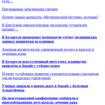
года…
Предраковые заболевания гортани
Почему важно выписать «Медицинский вестник» родным?
В Брестском онкологическом диспансере установлен
аппарат…
В Беларуси проверяют возможную утечку медицинских
данных пациентки из клиники
Лазерная косметология: современный подход к красоте и
здоровью кожи
В Беларуси искусственный интеллект планируют
привлечь к борьбе с туберкулезом
Почему устойчивое развитие становится новым стандартом
для медицинских учреждений
Учёные заявили о новом шаге в борьбе с болезнью
Альцгеймера
На международной конференции сообщили о
многообещающих результатах лечения рака