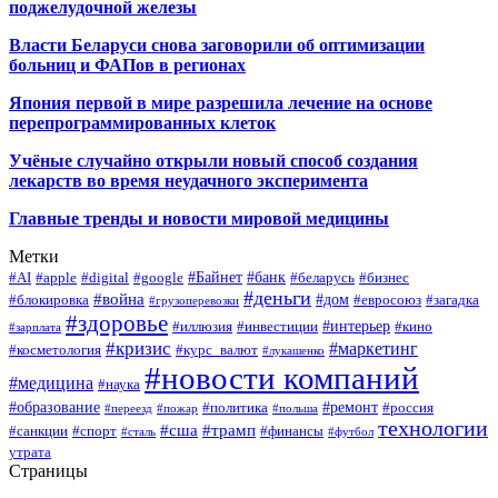
поджелудочной железы
Власти Беларуси снова заговорили об оптимизации
больниц и ФАПов в регионах
Япония первой в мире разрешила лечение на основе
перепрограммированных клеток
Учёные случайно открыли новый способ создания
лекарств во время неудачного эксперимента
Главные тренды и новости мировой медицины
Метки
#Байнет
#банк
#AI
#apple
#digital
#google
#беларусь
#бизнес
#деньги
#война
#дом
#блокировка
#евросоюз
#загадка
#грузоперевозки
#здоровье
#интерьер
#иллюзия
#инвестиции
#кино
#зарплата
#кризис
#маркетинг
#косметология
#курс_валют
#лукашенко
#новости компаний
#медицина
#наука
#образование
#ремонт
#политика
#россия
#переезд
#пожар
#польша
технологии
#сша
#трамп
#санкции
#спорт
#финансы
#сталь
#футбол
утрата
Страницы