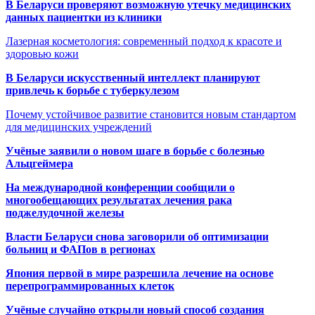
В Беларуси проверяют возможную утечку медицинских
данных пациентки из клиники
Лазерная косметология: современный подход к красоте и
здоровью кожи
В Беларуси искусственный интеллект планируют
привлечь к борьбе с туберкулезом
Почему устойчивое развитие становится новым стандартом
для медицинских учреждений
Учёные заявили о новом шаге в борьбе с болезнью
Альцгеймера
На международной конференции сообщили о
многообещающих результатах лечения рака
поджелудочной железы
Власти Беларуси снова заговорили об оптимизации
больниц и ФАПов в регионах
Япония первой в мире разрешила лечение на основе
перепрограммированных клеток
Учёные случайно открыли новый способ создания