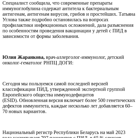
Специалист сообщила, что современные препараты
иммуноглобулина содержат антитела к бактериальным
антигенам, антигенам вирусов, грибов и простейших. Татьяна
Углова также подробно остановилась на вопросах
профилактики инфекционных осложнений, дала разъяснения
по особенностям проведения вакцинации у детей с ПИД в
зависимости от формы заболевания.
Юлия Жаранкова,
врач-аллерголог-иммунолог, детский
онколог-гематолог РНПЦ ДОГИ:
Сегодня мы пользуемся самой последней версией
классификации ПИД, утвержденной экспертной группой
Европейского общества иммунодефицитов
(ESID). Обновленная версия включает более 500 генетических
дефектов иммунитета, каждые несколько лет добавляется 60–
70 новых вариантов.
Национальный регистр Республики Беларусь на май 2023
года насчитывает 707 пациентов с ПИД, в 65 % случаев