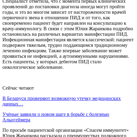
Специалист отметила, что с момента первых клинических
проявлений до постановки диагноза иногда могут пройти
годы, и это во многом зависит от настороженности врачей
первичного звена в отношении ПИД и от того, как
своевременно пациент будет направлен на консультацию к
врачу-иммунологу. В связи с этим Юлия Жаранкова подробно
остановилась на различных вариантах манифестации ПИД.
Инфекционная манифестация является классической: пациент
подвержен тяжелым, трудно поддающимся традиционному
лечению инфекциям. Также впервые заболевание может
проявиться не инфекцией, а аутоиммунными нарушениями.
Есть пациенты, у которых дебютом ПИД стало
онкологическое заболевание.
Сейчас читают
В Беларуси проверяют возможную утечку медицинских
данных…
Учёные заявили о новом шаге в борьбе с болезнью
Альцгеймера
По просьбе пациентской организации «Спасем иммунитет»
Юлия Жаранкова рассказала о преимуществах подкожного