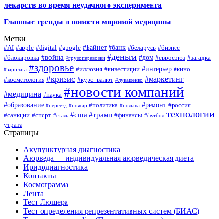
лекарств во время неудачного эксперимента
Главные тренды и новости мировой медицины
Метки
#Байнет
#банк
#AI
#apple
#digital
#google
#беларусь
#бизнес
#деньги
#война
#дом
#блокировка
#евросоюз
#загадка
#грузоперевозки
#здоровье
#интерьер
#иллюзия
#инвестиции
#кино
#зарплата
#кризис
#маркетинг
#косметология
#курс_валют
#лукашенко
#новости компаний
#медицина
#наука
#образование
#ремонт
#политика
#россия
#переезд
#пожар
#польша
технологии
#сша
#трамп
#санкции
#спорт
#финансы
#сталь
#футбол
утрата
Страницы
Акупунктурная диагностика
Аюрведа — индивидуальная аюрведическая диета
Иридодиагностика
Контакты
Космограмма
Лента
Тест Люшера
Тест определения репрезентативных систем (БИАС)