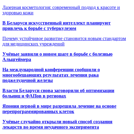
Лазерная косметология: современный подход к красоте и
здоровью кожи
В Беларуси искусственный интеллект планируют
привлечь к борьбе с туберкулезом
Почему устойчивое развитие становится новым стандартом
для медицинских учреждений
Учёные заявили о новом шаге в борьбе с болезнью
Альцгеймера
На международной конференции сообщили о
многообещающих результатах лечения рака
поджелудочной железы
Власти Беларуси снова заговорили об оптимизации
больниц и ФАПов в регионах
Япония первой в мире разрешила лечение на основе
перепрограммированных клеток
Учёные случайно открыли новый способ создания
лекарств во время неудачного эксперимента