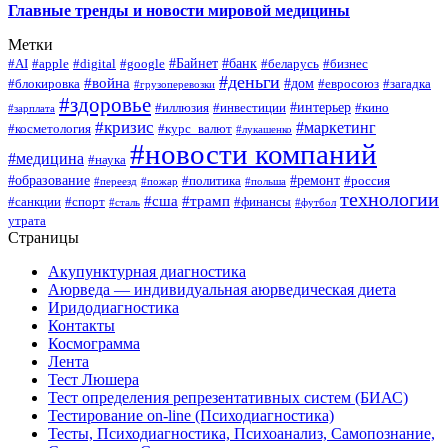
Главные тренды и новости мировой медицины
Метки
#Байнет
#банк
#AI
#apple
#digital
#google
#беларусь
#бизнес
#деньги
#война
#дом
#блокировка
#евросоюз
#загадка
#грузоперевозки
#здоровье
#интерьер
#иллюзия
#инвестиции
#кино
#зарплата
#кризис
#маркетинг
#косметология
#курс_валют
#лукашенко
#новости компаний
#медицина
#наука
#образование
#ремонт
#политика
#россия
#переезд
#пожар
#польша
технологии
#сша
#трамп
#санкции
#спорт
#финансы
#сталь
#футбол
утрата
Страницы
Акупунктурная диагностика
Аюрведа — индивидуальная аюрведическая диета
Иридодиагностика
Контакты
Космограмма
Лента
Тест Люшера
Тест определения репрезентативных систем (БИАС)
Тестирование on-line (Психодиагностика)
Тесты, Психодиагностика, Психоанализ, Самопознание,