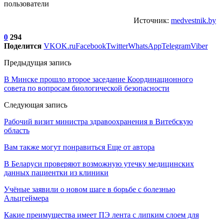
пользователи
Источник:
medvestnik.by
0
294
Поделится
VK
OK.ru
Facebook
Twitter
WhatsApp
Telegram
Viber
Предыдущая запись
В Минске прошло второе заседание Координационного
совета по вопросам биологической безопасности
Следующая запись
Рабочий визит министра здравоохранения в Витебскую
область
Вам также могут понравиться
Еще от автора
В Беларуси проверяют возможную утечку медицинских
данных пациентки из клиники
Учёные заявили о новом шаге в борьбе с болезнью
Альцгеймера
Какие преимущества имеет ПЭ лента с липким слоем для