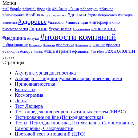
Метки
#Байнет
#банк
#AI
#apple
#digital
#google
#беларусь
#бизнес
#деньги
#война
#дом
#блокировка
#евросоюз
#загадка
#грузоперевозки
#здоровье
#интерьер
#иллюзия
#инвестиции
#кино
#зарплата
#кризис
#маркетинг
#косметология
#курс_валют
#лукашенко
#новости компаний
#медицина
#наука
#образование
#ремонт
#политика
#россия
#переезд
#пожар
#польша
технологии
#сша
#трамп
#санкции
#спорт
#финансы
#сталь
#футбол
утрата
Страницы
Акупунктурная диагностика
Аюрведа — индивидуальная аюрведическая диета
Иридодиагностика
Контакты
Космограмма
Лента
Тест Люшера
Тест определения репрезентативных систем (БИАС)
Тестирование on-line (Психодиагностика)
Тесты, Психодиагностика, Психоанализ, Самопознание,
Самооценка, Саморазвитие
Цветовой тест отношений (ЦТО)