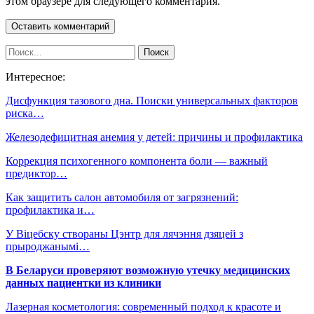
этом браузере для следующего комментария.
Интересное:
Дисфункция тазового дна. Поиски универсальных факторов
риска…
Железодефицитная анемия у детей: причины и профилактика
Коррекция психогенного компонента боли — важный
предиктор…
Как защитить салон автомобиля от загрязнений:
профилактика и…
У Віцебску створаны Цэнтр для лячэння дзяцей з
прыроджанымі…
В Беларуси проверяют возможную утечку медицинских
данных пациентки из клиники
Лазерная косметология: современный подход к красоте и