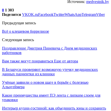
Источник:
medvestnik.by
0
1 303
Поделится
VK
OK.ru
Facebook
Twitter
WhatsApp
Telegram
Viber
Предыдущая запись
Всё о клещевом боррелиозе
Следующая запись
Поздравление Дмитрия Пиневича с Днем медицинских
работников
Вам также могут понравиться
Еще от автора
В Беларуси проверяют возможную утечку медицинских
данных пациентки из клиники
Учёные заявили о новом шаге в борьбе с болезнью
Альцгеймера
Какие преимущества имеет ПЭ лента с липким слоем для
упаковки
Интерьер кухни-гостиной: как объединить зоны и сохранить