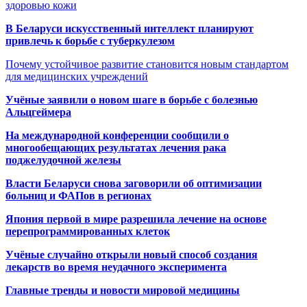
здоровью кожи
В Беларуси искусственный интеллект планируют
привлечь к борьбе с туберкулезом
Почему устойчивое развитие становится новым стандартом
для медицинских учреждений
Учёные заявили о новом шаге в борьбе с болезнью
Альцгеймера
На международной конференции сообщили о
многообещающих результатах лечения рака
поджелудочной железы
Власти Беларуси снова заговорили об оптимизации
больниц и ФАПов в регионах
Япония первой в мире разрешила лечение на основе
перепрограммированных клеток
Учёные случайно открыли новый способ создания
лекарств во время неудачного эксперимента
Главные тренды и новости мировой медицины