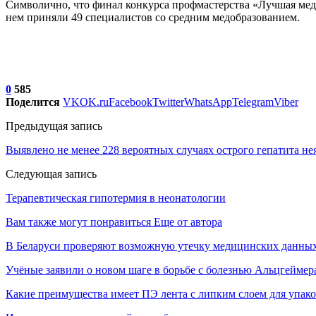
Символично, что финал конкурса профмастерства «Лучшая мед
нем приняли 49 специалистов со средним медобразованием.
0
585
Поделится
VK
OK.ru
Facebook
Twitter
WhatsApp
Telegram
Viber
Предыдущая запись
Выявлено не менее 228 вероятных случаях острого гепатита нея
Следующая запись
Терапевтическая гипотермия в неонатологии
Вам также могут понравиться
Еще от автора
В Беларуси проверяют возможную утечку медицинских данных
Учёные заявили о новом шаге в борьбе с болезнью Альцгеймер
Какие преимущества имеет ПЭ лента с липким слоем для упак