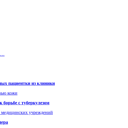
ду…
ных пациентки из клиники
овью кожи
 борьбе с туберкулезом
я медицинских учреждений
мера