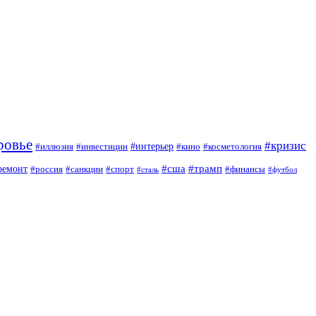
ровье
#кризис
#интерьер
#иллюзия
#инвестиции
#кино
#косметология
#сша
#трамп
ремонт
#россия
#санкции
#спорт
#финансы
#сталь
#футбол