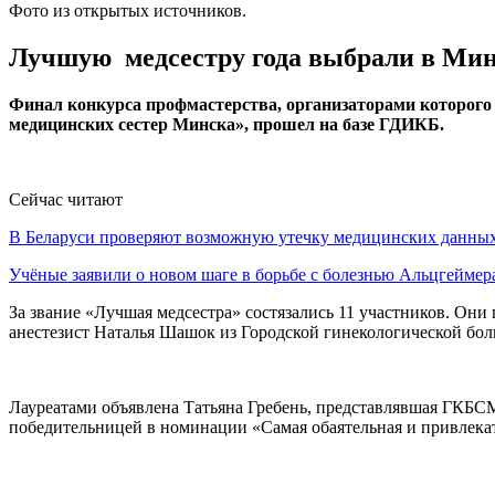
Фото из открытых источников.
Лучшую медсестру года выбрали в Ми
Финал конкурса профмастерства, организаторами которог
медицинских сестер Минска», прошел на базе ГДИКБ.
Сейчас читают
В Беларуси проверяют возможную утечку медицинских данн
Учёные заявили о новом шаге в борьбе с болезнью Альцгеймер
За звание «Лучшая медсестра» состязались 11 участников. Они 
анестезист Наталья Шашок из Городской гинекологической бол
Лауреатами объявлена Татьяна Гребень, представлявшая ГКБС
победительницей в номинации «Самая обаятельная и привлекат