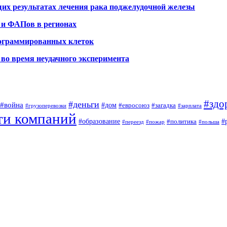
х результатах лечения рака поджелудочной железы
 и ФАПов в регионах
рограммированных клеток
во время неудачного эксперимента
#здо
#деньги
#война
#дом
#евросоюз
#загадка
#грузоперевозки
#зарплата
ти компаний
#образование
#
#политика
#переезд
#пожар
#польша