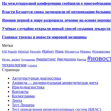
На международной конференции сообщили о многообещающи
Власти Беларуси снова заговорили об оптимизации больниц
Япония первой в мире разрешила лечение на основе переп
Учёные случайно открыли новый способ создания лекарств 
Главные тренды и новости мировой медицины
Метки
#Байнет
#банк
#AI
#apple
#digital
#google
#беларусь
#бизнес
#блокировка
#новос
#маркетинг
#медицина
#курс_валют
#наука
#лукашенко
технологии
утрата
Страницы
Акупунктурная диагностика
Аюрведа — индивидуальная аюрведическая диета
Иридодиагностика
Контакты
Космограмма
Лента
Тест Люшера
Тест определения репрезентативных систем (БИАС)