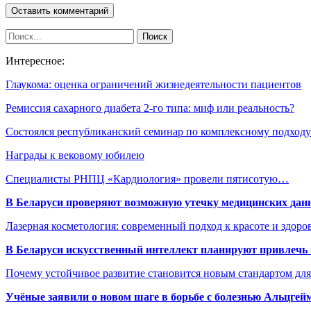
Интересное:
Глаукома: оценка ограничений жизнедеятельности пациентов
Ремиссия сахарного диабета 2-го типа: миф или реальность?
Состоялся республиканский семинар по комплексному подхо
Награды к вековому юбилею
Специалисты РНПЦ «Кардиология» провели пятисотую…
В Беларуси проверяют возможную утечку медицинских дан
Лазерная косметология: современный подход к красоте и здор
В Беларуси искусственный интеллект планируют привлечь к
Почему устойчивое развитие становится новым стандартом дл
Учёные заявили о новом шаге в борьбе с болезнью Альцгей