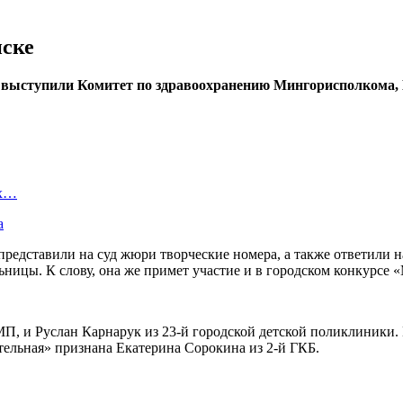
нске
о выступили Комитет по здравоохранению Мингорисполкома,
ых…
а
представили на суд жюри творческие номера, а также ответили н
ьницы. К слову, она же примет участие и в городском конкурсе
МП, и Руслан Карнарук из 23-й городской детской поликлиник
ельная» признана Екатерина Сорокина из 2-й ГКБ.