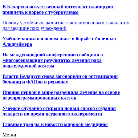
В Беларуси искусственный интеллект планируют
привлечь к борьбе с туберкулезом
Почему устойчивое развитие становится новым стандартом
для медицинских учреждений
Учёные заявили о новом шаге в борьбе с болезнью
Альцгеймера
На международной конференции сообщили о
многообещающих результатах лечения рака
поджелудочной железы
Власти Беларуси снова заговорили об оптимизации
больниц и ФАПов в регионах
Япония первой в мире разрешила лечение на основе
перепрограммированных клеток
Учёные случайно открыли новый способ создания
лекарств во время неудачного эксперимента
Главные тренды и новости мировой медицины
Метки