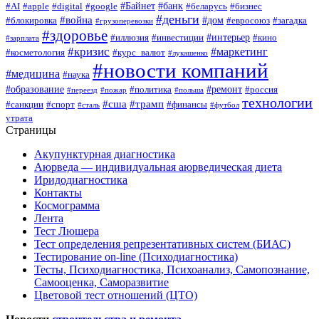
#Байнет
#банк
#AI
#apple
#digital
#google
#беларусь
#бизнес
#деньги
#война
#дом
#блокировка
#евросоюз
#загадка
#грузоперевозки
#здоровье
#интерьер
#иллюзия
#инвестиции
#кино
#зарплата
#кризис
#маркетинг
#косметология
#курс_валют
#лукашенко
#новости компаний
#медицина
#наука
#образование
#ремонт
#политика
#россия
#переезд
#пожар
#польша
технологии
#сша
#трамп
#санкции
#спорт
#финансы
#сталь
#футбол
утрата
Страницы
Акупунктурная диагностика
Аюрведа — индивидуальная аюрведическая диета
Иридодиагностика
Контакты
Космограмма
Лента
Тест Люшера
Тест определения репрезентативных систем (БИАС)
Тестирование on-line (Психодиагностика)
Тесты, Психодиагностика, Психоанализ, Самопознание,
Самооценка, Саморазвитие
Цветовой тест отношений (ЦТО)