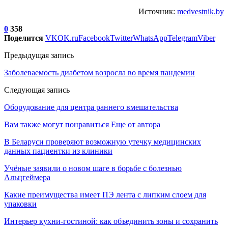
Источник:
medvestnik.by
0
358
Поделится
VK
OK.ru
Facebook
Twitter
WhatsApp
Telegram
Viber
Предыдущая запись
Заболеваемость диабетом возросла во время пандемии
Следующая запись
Оборудование для центра раннего вмешательства
Вам также могут понравиться
Еще от автора
В Беларуси проверяют возможную утечку медицинских
данных пациентки из клиники
Учёные заявили о новом шаге в борьбе с болезнью
Альцгеймера
Какие преимущества имеет ПЭ лента с липким слоем для
упаковки
Интерьер кухни-гостиной: как объединить зоны и сохранить