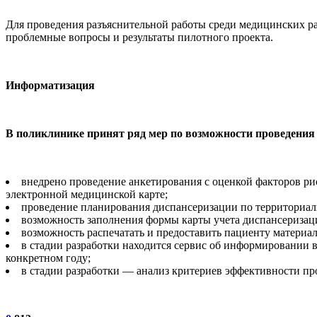
Для проведения разъяснительной работы среди медицинских ра
проблемные вопросы и результаты пилотного проекта.
Информатизация
В поликлинике принят ряд мер по возможности проведени
внедрено проведение анкетирования с оценкой факторов рис
электронной медицинской карте;
проведение планирования диспансеризации по территориаль
возможность заполнения формы карты учета диспансеризаци
возможность распечатать и предоставить пациенту материа
в стадии разработки находится сервис об информировании 
конкретном году;
в стадии разработки — анализ критериев эффективности п