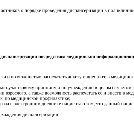
ботников о порядке проведения диспансеризации в поликлинике
я диспансеризации посредством медицинской информационн
ка и возможностью распечатать анкету и внести ее в медицинск
но-участковому принципу и по учреждению в целом (с учетом во
и взрослого, а также возможность распечатать ее и внести в м
лы по медицинской профилактике;
врача в электронном дневнике пациента о том, что данный паци
рохождения диспансеризации.