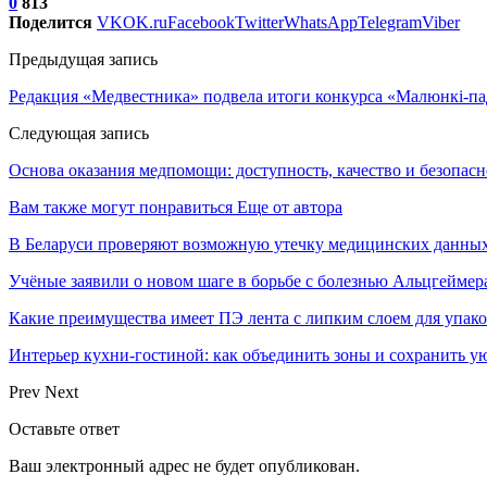
0
813
Поделится
VK
OK.ru
Facebook
Twitter
WhatsApp
Telegram
Viber
Предыдущая запись
Редакция «Медвестника» подвела итоги конкурса «Малюнкi-па
Следующая запись
Основа оказания медпомощи: доступность, качество и безопасн
Вам также могут понравиться
Еще от автора
В Беларуси проверяют возможную утечку медицинских данных
Учёные заявили о новом шаге в борьбе с болезнью Альцгеймер
Какие преимущества имеет ПЭ лента с липким слоем для упак
Интерьер кухни-гостиной: как объединить зоны и сохранить у
Prev
Next
Оставьте ответ
Ваш электронный адрес не будет опубликован.