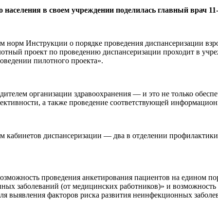
о населения в своем учреждении поделилась главный врач 1
м норм Инструкции о порядке проведения диспансеризации взро
илотный проект по проведению диспансеризации проходит в учре
оведении пилотного проекта».
одителем организации здравоохранения — и это не только обесп
фективности, а также проведение соответствующей информационн
м кабинетов диспансеризации — два в отделении профилактики
 возможность проведения анкетирования пациентов на едином п
ных заболеваний (от медицинских работников)» и возможность в
ля выявления факторов риска развития неинфекционных заболев