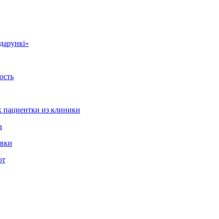
дарункi»
ость
 пациентки из клиники
а
овки
ют