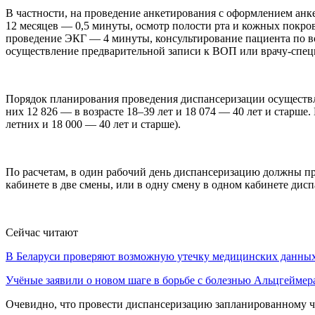
В частности, на проведение анкетирования с оформлением анк
12 месяцев — 0,5 минуты, осмотр полости рта и кожных покро
проведение ЭКГ — 4 минуты, консультирование пациента по 
осуществление предварительной записи к ВОП или врачу-спе
Порядок планирования проведения диспансеризации осуществл
них 12 826 — в возрасте 18–39 лет и 18 074 — 40 лет и старше
летних и 18 000 — 40 лет и старше).
По расчетам, в один рабочий день диспансеризацию должны про
кабинете в две смены, или в одну смену в одном кабинете дис
Сейчас читают
В Беларуси проверяют возможную утечку медицинских данн
Учёные заявили о новом шаге в борьбе с болезнью Альцгеймер
Очевидно, что провести диспансеризацию запланированному чи