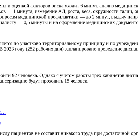
еты и оценкой факторов риска уходит 6 минут, анализ медицинс
вов — 1 минута, измерение АД, роста, веса, окружности талии,
вопросам медицинской профилактики — до 2 минут, выдачу напр
циалисту — 0,5 минуты и на оформление медицинских документ
яется по участково-территориальному принципу и по учреждению
. В 2023 году (252 рабочих дня) запланировано проведение диспа
йти 92 человека. Однако с учетом работы трех кабинетов диспа
пансеризацию будут проходить 15 человек.
ых…
а
слу пациентов не составит никакого труда при достаточной ор