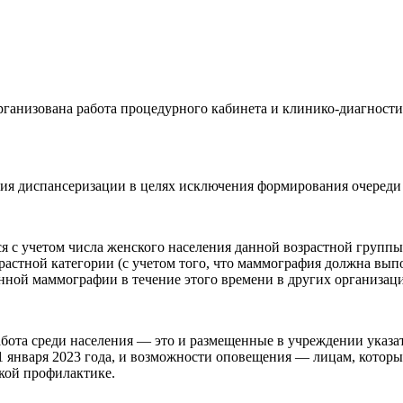
 организована работа процедурного кабинета и клинико-диагност
ния диспансеризации в целях исключения формирования очереди
я с учетом числа женского населения данной возрастной группы
тной категории (с учетом того, что маммография должна выполнят
енной маммографии в течение этого времени в других организац
ота среди населения — это и размещенные в учреждении указат
1 января 2023 года, и возможности оповещения — лицам, которы
ской профилактике.