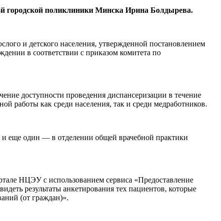
1-й городской поликлиники Минска Ирина Болдырева.
слого и детского населения, утвержденной постановлением
ждении в соответствии с приказом комитета по
ечение доступности проведения диспансеризации в течение
ой работы как среди населения, так и среди медработников.
 и еще один — в отделении общей врачебной практики
ортале НЦЭУ с использованием сервиса «Предоставление
идеть результаты анкетирования тех пациентов, которые
аний (от граждан)».