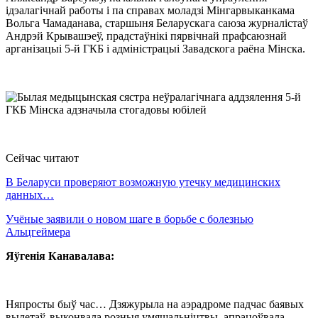
ідэалагічнай работы і па справах моладзі Мінгарвыканкама
Вольга Чамаданава, старшыня Беларускага саюза журналістаў
Андрэй Крывашэеў, прадстаўнікі пярвічнай прафсаюзнай
арганізацыі 5-й ГКБ і адміністрацыі Завадскога раёна Мінска.
Сейчас читают
В Беларуси проверяют возможную утечку медицинских
данных…
Учёные заявили о новом шаге в борьбе с болезнью
Альцгеймера
Яўгенія Канавалава:
Няпросты быў час… Дзяжурыла на аэрадроме падчас баявых
вылетаў, выконвала розныя умяшальніцтвы, апрацоўвала