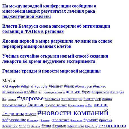
На международной конференции сообщили о
многообещающих результатах лечения рака
поджелудочной железы
Власти Беларуси снова заговорили об оптимизации
больниц и ФАПов в регионах
Япония первой в мире разрешила лечение на основе
перепрограммированных клеток
Учёные случайно открыли новый способ создания
лекарств во время неудачного эксперимента
Главные тренды и новости мировой медицины
Метки
#Байнет
#банк
#AI
#apple
#digital
#google
#беларусь
#бизнес
#деньги
#война
#дом
#блокировка
#евросоюз
#загадка
#грузоперевозки
#здоровье
#интерьер
#иллюзия
#инвестиции
#кино
#зарплата
#кризис
#маркетинг
#косметология
#курс_валют
#лукашенко
#новости компаний
#медицина
#наука
#образование
#ремонт
#политика
#россия
#переезд
#пожар
#польша
технологии
#сша
#трамп
#санкции
#спорт
#финансы
#сталь
#футбол