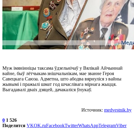
Муж імянінніцы таксама ўдзельнічаў у Вялікай Айчыннай
вайне, быў лётчыкам-знішчальнікам, мае званне Героя
Савецкага Саюза. Адметна, што абодва вярнуліся з вайны
жывымі і пражылі шмат год шчаслівага мірнага жыцця.
Выгадавалі дваіх дзяцей, дачакаліся ўнукаў.
Источник:
medvestnik.by
0
1 526
Поделится
VK
OK.ru
Facebook
Twitter
WhatsApp
Telegram
Viber