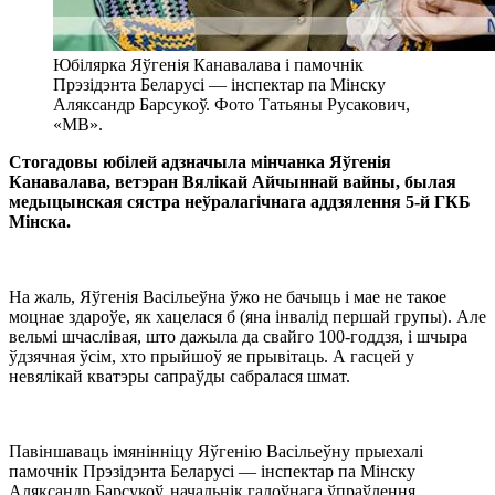
Юбілярка Яўгенія Канавалава і памочнік
Прэзідэнта Беларусі — інспектар па Мінску
Аляксандр Барсукоў. Фото Татьяны Русакович,
«МВ».
Стогадовы юбілей адзначыла мінчанка Яўгенія
Канавалава, ветэран Вялікай Айчыннай вайны, былая
медыцынская сястра неўралагічнага аддзялення 5-й ГКБ
Мінска.
На жаль, Яўгенія Васільеўна ўжо не бачыць і мае не такое
моцнае здароўе, як хацелася б (яна інвалід першай групы). Але
вельмі шчаслівая, што дажыла да свайго 100-годдзя, і шчыра
ўдзячная ўсім, хто прыйшоў яе прывітаць. А гасцей у
невялікай кватэры сапраўды сабралася шмат.
Павіншаваць імянінніцу Яўгенію Васільеўну прыехалі
памочнік Прэзідэнта Беларусі — інспектар па Мінску
Аляксандр Барсукоў, начальнік галоўнага ўпраўлення