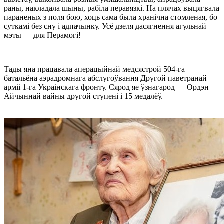
раны, накладала шыны, рабіла перавязкі. На плячах выцягвала
параненых з поля бою, хоць сама была хранічна стомленая, бо
суткамі без сну і адпачынку. Усё дзеля дасягнення агульнай
мэты — для Перамогі!
Тады яна працавала аперацыйнай медсястрой 504-га
батальёна аэрадромнага абслугоўвання Другой паветранай
арміі 1-га Украінскага фронту. Сярод яе ўзнагарод — Ордэн
Айчыннай вайны другой ступені і 15 медалёў.