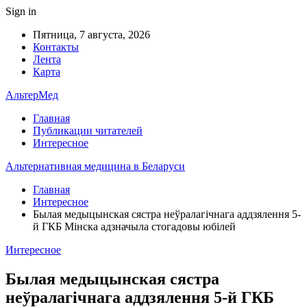
Sign in
Пятница, 7 августа, 2026
Контакты
Лента
Карта
АльтерМед
Главная
Публикации читателей
Интересное
Альтернативная медицина в Беларуси
Главная
Интересное
Былая медыцынская сястра неўралагічнага аддзялення 5-
й ГКБ Мінска адзначыла стогадовы юбілей
Интересное
Былая медыцынская сястра
неўралагічнага аддзялення 5-й ГКБ