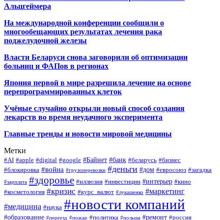
Альцгеймера
На международной конференции сообщили о
многообещающих результатах лечения рака
поджелудочной железы
Власти Беларуси снова заговорили об оптимизации
больниц и ФАПов в регионах
Япония первой в мире разрешила лечение на основе
перепрограммированных клеток
Учёные случайно открыли новый способ создания
лекарств во время неудачного эксперимента
Главные тренды и новости мировой медицины
Метки
#Байнет
#банк
#AI
#apple
#digital
#google
#беларусь
#бизнес
#деньги
#война
#дом
#блокировка
#евросоюз
#загадка
#грузоперевозки
#здоровье
#интерьер
#иллюзия
#инвестиции
#кино
#зарплата
#кризис
#маркетинг
#косметология
#курс_валют
#лукашенко
#новости компаний
#медицина
#наука
#образование
#ремонт
#политика
#россия
#переезд
#пожар
#польша