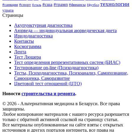
технологии
#сша
#трамп
#санкции
#спорт
#финансы
#сталь
#футбол
утрата
Страницы
Акупунктурная диагностика
Аюрведа — индивидуальная аюрведическая диета
Иридодиагностика
Контакты
Космограмма
Лента
Тест Люшера
Тест определения репрезентативных систем (БИАС)
Тестирование on-line (Психодиагностика)
Тесты, Психодиагностика, Психоанализ, Самопознание,
Самооценка, Саморазвитие
Цветовой тест отношений (ЦТО)
Новости
строительства и ремонта
.
© 2026 - Альтернативная медицина в Беларуси. Все права
защищены.
Любое копирование материалов с нашего ресурса разрешается
только с обратной активной ссылкой на страницу статьи.
Все материалы опубликованные на сайте взяты с открытых
источников и других порталов интернета, все права на