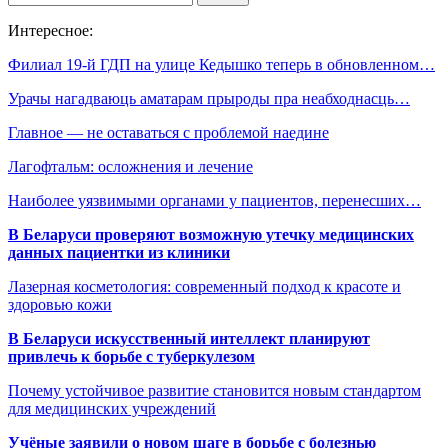
Интересное:
Филиал 19-й ГДП на улице Кедышко теперь в обновленном…
Урачы нагадваюць аматарам прыроды пра неабходнасць…
Главное — не оставаться с проблемой наедине
Лагофтальм: осложнения и лечение
Наиболее уязвимыми органами у пациентов, перенесших…
В Беларуси проверяют возможную утечку медицинских
данных пациентки из клиники
Лазерная косметология: современный подход к красоте и
здоровью кожи
В Беларуси искусственный интеллект планируют
привлечь к борьбе с туберкулезом
Почему устойчивое развитие становится новым стандартом
для медицинских учреждений
Учёные заявили о новом шаге в борьбе с болезнью