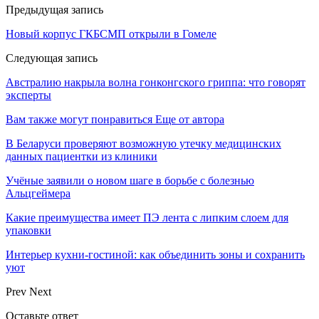
Предыдущая запись
Новый корпус ГКБСМП открыли в Гомеле
Следующая запись
Австралию накрыла волна гонконгского гриппа: что говорят
эксперты
Вам также могут понравиться
Еще от автора
В Беларуси проверяют возможную утечку медицинских
данных пациентки из клиники
Учёные заявили о новом шаге в борьбе с болезнью
Альцгеймера
Какие преимущества имеет ПЭ лента с липким слоем для
упаковки
Интерьер кухни-гостиной: как объединить зоны и сохранить
уют
Prev
Next
Оставьте ответ