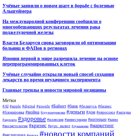
Учёные заявили о новом шаге в борьбе с болезнью
Альцгеймера
На международной конференции сообщили о
многообещающих результатах лечения рака
поджелудочной железы
Власти Беларуси снова заговорили об оптимизации
больниц и ФАПов в регионах
Япония первой в мире разрешила лечение на основе
перепрограммированных клеток
Учёные случайно открыли новый способ создания
лекарств во время неудачного эксперимента
Главные тренды и новости мировой медицины
Метки
#Байнет
#банк
#AI
#apple
#digital
#google
#беларусь
#бизнес
#деньги
#война
#дом
#блокировка
#евросоюз
#загадка
#грузоперевозки
#здоровье
#интерьер
#иллюзия
#инвестиции
#кино
#зарплата
#кризис
#маркетинг
#косметология
#курс_валют
#лукашенко
#новости компаний
#медицина
#наука