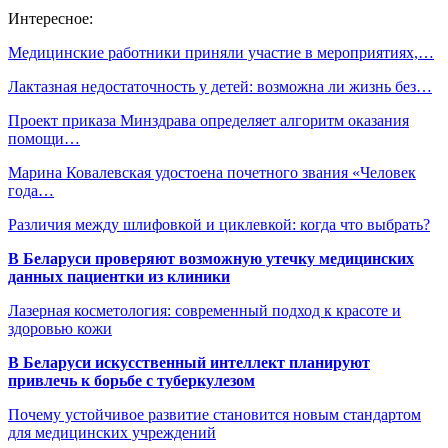
Интересное:
Медицинские работники приняли участие в мероприятиях,…
Лактазная недостаточность у детей: возможна ли жизнь без…
Проект приказа Минздрава определяет алгоритм оказания
помощи…
Марина Ковалевская удостоена почетного звания «Человек
года…
Различия между шлифовкой и циклевкой: когда что выбрать?
В Беларуси проверяют возможную утечку медицинских
данных пациентки из клиники
Лазерная косметология: современный подход к красоте и
здоровью кожи
В Беларуси искусственный интеллект планируют
привлечь к борьбе с туберкулезом
Почему устойчивое развитие становится новым стандартом
для медицинских учреждений