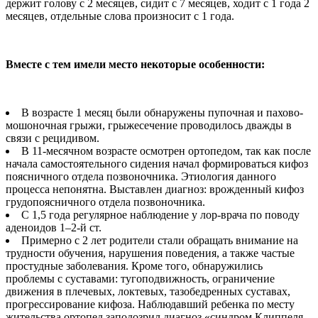
держит голову с 2 месяцев, сидит с 7 месяцев, ходит с 1 года 2
месяцев, отдельные слова произносит с 1 года.
Вместе с тем имели место некоторые особенности:
В возрасте 1 месяц были обнаружены пупочная и пахово-
мошоночная грыжи, грыжесечение проводилось дважды в
связи с рецидивом.
В 11-месячном возрасте осмотрен ортопедом, так как после
начала самостоятельного сидения начал формироваться кифоз
поясничного отдела позвоночника. Этиология данного
процесса непонятна. Выставлен диагноз: врожденный кифоз
грудопоясничного отдела позвоночника.
С 1,5 года регулярное наблюдение у лор-врача по поводу
аденоидов 1–2-й ст.
Примерно с 2 лет родители стали обращать внимание на
трудности обучения, нарушения поведения, а также частые
простудные заболевания. Кроме того, обнаружились
проблемы с суставами: тугоподвижность, ограничение
движения в плечевых, локтевых, тазобедренных суставах,
прогрессирование кифоза. Наблюдавший ребенка по месту
жительства ортопед заподозрил диагноз «синдром Клиппеля