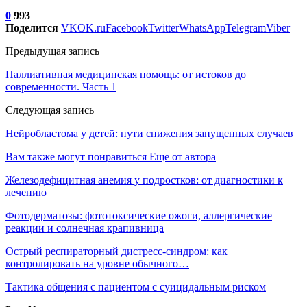
0
993
Поделится
VK
OK.ru
Facebook
Twitter
WhatsApp
Telegram
Viber
Предыдущая запись
Паллиативная медицинская помощь: от истоков до
cовременности. Часть 1
Следующая запись
Нейробластома у детей: пути снижения запущенных случаев
Вам также могут понравиться
Еще от автора
Железодефицитная анемия у подростков: от диагностики к
лечению
Фотодерматозы: фототоксические ожоги, аллергические
реакции и солнечная крапивница
Острый респираторный дистресс-синдром: как
контролировать на уровне обычного…
Тактика общения с пациентом с суицидальным риском