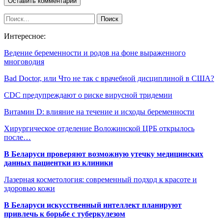
Интересное:
Ведение беременности и родов на фоне выраженного
многоводия
Bad Doctor, или Что не так с врачебной дисциплиной в США?
CDC предупреждают о риске вирусной тридемии
Витамин D: влияние на течение и исходы беременности
Хирургическое отделение Воложинской ЦРБ открылось
после…
В Беларуси проверяют возможную утечку медицинских
данных пациентки из клиники
Лазерная косметология: современный подход к красоте и
здоровью кожи
В Беларуси искусственный интеллект планируют
привлечь к борьбе с туберкулезом