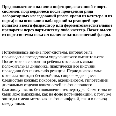
Предположение о наличии инфекции, связанной с порт-
системой, подтвердилось после проведения ряда
лабораторных исследований (посев крови из катетера и из
порта) и на основании наблюдений за реакцией при
попытке ввести физраствор или ферментозаместительные
препараты через порт-систему либо катетер. Позже высев
из порт-системы показал наличие патологической флоры.
Потребовалась замена порт-системы, которая была
произведена посредством хирургического вмешательства.
После этого в состоянии ребенка отмечалась явная
положительная динамика, практически все инфузии
проходили без каких-либо реакций. Периодически мама
отмечала эпизоды беспокойства, сопровождающиеся
бледностью кожных покровов, акроцианозом, гипотермией
дистальных отделов конечностей на фоне полного
благополучия, но без повышения температуры. Симптомы не
были ярко выражены, как на фоне порт-инфекции, к тому же
эпизоды имели место как на фоне инфузий, так и в период
между ними.