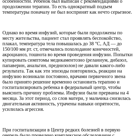
особенностей. Ребенок был выписан с рекомендациями о
продолжении терапии. То есть однократный подъем
температуры поначалу не был воспринят как нечто серьезное.
Однако во время инфузий, которые были продолжены по
месту жительства, пациент стал проявлять беспокойство,
плакал, температура тела повышалась до 38 °С, АД — до
150/100 мм рт. ст, отмечались похолодание конечностей,
акроцианоз, тошнота во время проведения инфузии. Попытки
купировать симптомы медикаментозно (реланиум, дибазол,
папаверин, анальгин, преднизолон) не давали какого-либо
результата. Так как эти эпизоды повторялись, реакции на
инфузию возникали постоянно, врачами первичного звена
было принято решение временно остановить терапию и
госпитализировать ребенка в федеральный центр, чтобы
выяснить причину проблемы. Инфузии были прерваны на 4
месяца. За этот период, со слов матери, у мальчика снизилась
двигательная активность, утрачены навыки опрятности,
усилилась агрессия.
При госпитализации в Центр редких болезней в первую
очередь было проведено комплексное обследование с