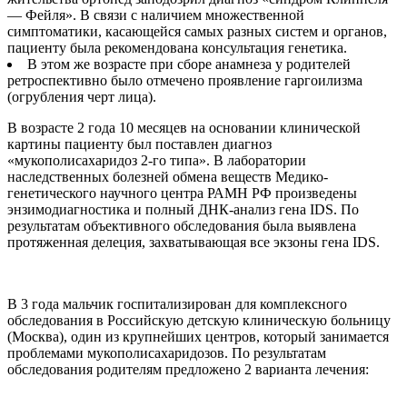
— Фейля». В связи с наличием множественной
симптоматики, касающейся самых разных систем и органов,
пациенту была рекомендована консультация генетика.
В этом же возрасте при сборе анамнеза у родителей
ретроспективно было отмечено проявление гаргоилизма
(огрубления черт лица).
В возрасте 2 года 10 месяцев на основании клинической
картины пациенту был поставлен диагноз
«мукополисахаридоз 2-го типа». В лаборатории
наследственных болезней обмена веществ Медико-
генетического научного центра РАМН РФ произведены
энзимодиагностика и полный ДНК-анализ гена IDS. По
результатам объективного обследования была выявлена
протяженная делеция, захватывающая все экзоны гена IDS.
В 3 года мальчик госпитализирован для комплексного
обследования в Российскую детскую клиническую больницу
(Москва), один из крупнейших центров, который занимается
проблемами мукополисахаридозов. По результатам
обследования родителям предложено 2 варианта лечения: