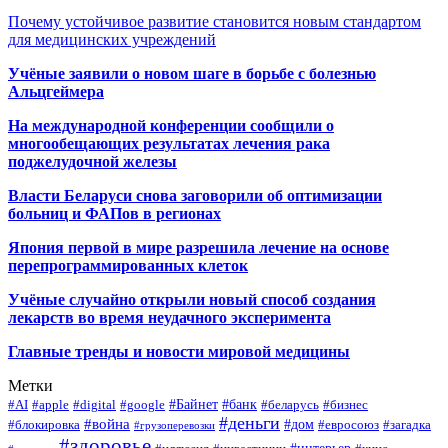
Почему устойчивое развитие становится новым стандартом
для медицинских учреждений
Учёные заявили о новом шаге в борьбе с болезнью
Альцгеймера
На международной конференции сообщили о
многообещающих результатах лечения рака
поджелудочной железы
Власти Беларуси снова заговорили об оптимизации
больниц и ФАПов в регионах
Япония первой в мире разрешила лечение на основе
перепрограммированных клеток
Учёные случайно открыли новый способ создания
лекарств во время неудачного эксперимента
Главные тренды и новости мировой медицины
Метки
#Байнет
#банк
#AI
#apple
#digital
#google
#беларусь
#бизнес
#деньги
#война
#дом
#блокировка
#евросоюз
#загадка
#грузоперевозки
#здоровье
#интерьер