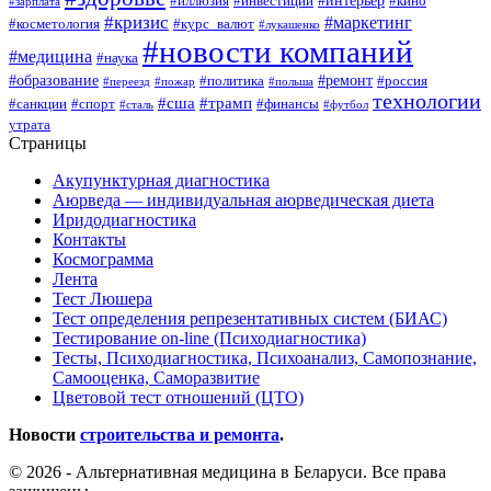
#иллюзия
#инвестиции
#кино
#зарплата
#кризис
#маркетинг
#косметология
#курс_валют
#лукашенко
#новости компаний
#медицина
#наука
#образование
#ремонт
#политика
#россия
#переезд
#пожар
#польша
технологии
#сша
#трамп
#санкции
#спорт
#финансы
#сталь
#футбол
утрата
Страницы
Акупунктурная диагностика
Аюрведа — индивидуальная аюрведическая диета
Иридодиагностика
Контакты
Космограмма
Лента
Тест Люшера
Тест определения репрезентативных систем (БИАС)
Тестирование on-line (Психодиагностика)
Тесты, Психодиагностика, Психоанализ, Самопознание,
Самооценка, Саморазвитие
Цветовой тест отношений (ЦТО)
Новости
строительства и ремонта
.
© 2026 - Альтернативная медицина в Беларуси. Все права