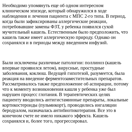
Необходимо упомянуть еще об одном интересном
клиническом эпизоде, который обнаружился в ходе
наблюдения и лечения пациента с МПС 2-го типа. В период,
когда были зафиксированы аллергические реакции,
потребовавшие замены ФЗТ, у ребенка появился сухой
мучительный кашель. Естественным было предположить, что
кашель также имеет аллергическую природу. Однако он
сохранялся и в периоды между введением инфузий.
Были исключены различные патологии: поллиноз (кашель
впервые проявился летом), вирусные, простудные
заболевания, коклюш. Ведущей гипотезой, разумеется, была
реакция на введение ферментозаместительных препаратов.
Рассматривалось также предположение об аспирации, потому
что к моменту возникновения кашля у ребенка уже был
нарушен процесс глотания. В терапевтических целях
пациенту вводились антигистаминные препараты, локальные
кортикостероиды (пульмикорт), проводились ингаляции
беродуалом, назначалась антибиотикотерапия. Все это в
конечном счете не имело никакого эффекта. Кашель
сохранялся и, более того, прогрессировал.