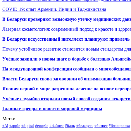
COVID-19: опыт Армении, Индии и Таджикистана
В Беларуси проверяют возможную утечку медицинских дан
Лазерная косметология: современный подход к красоте и здор
В Беларуси искусственный интеллект планируют привлечь к
Почему устойчивое развитие становится новым стандартом дл
Учёные заявили о новом шаге в борьбе с болезнью Альцгей
На международной конференции сообщили о многообещающи
Власти Беларуси снова заговорили об оптимизации больниц
Япония первой в мире разрешила лечение на основе переп
Учёные случайно открыли новый способ создания лекарств 
Главные тренды и новости мировой медицины
Метки
#Байнет
#банк
#AI
#apple
#digital
#google
#беларусь
#бизнес
#блокировка