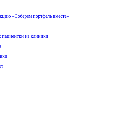
кцию «Соберем портфель вместе»
 пациентки из клиники
а
овки
ют