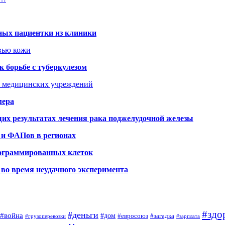
ных пациентки из клиники
овью кожи
 борьбе с туберкулезом
я медицинских учреждений
мера
х результатах лечения рака поджелудочной железы
 и ФАПов в регионах
рограммированных клеток
во время неудачного эксперимента
#здо
#деньги
#война
#дом
#евросоюз
#загадка
#грузоперевозки
#зарплата