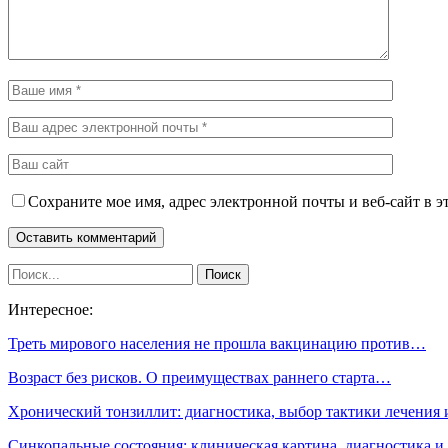
Сохраните мое имя, адрес электронной почты и веб-сайт в э
Интересное:
Треть мирового населения не прошла вакцинацию против…
Возраст без рисков. О преимуществах раннего старта…
Хронический тонзиллит: диагностика, выбор тактики лечения
Синкопальные состояния: клиническая картина, диагностика 