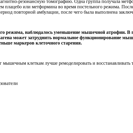
гнитно-резонансную томографию. Одна группа получала метфор
ем плацебо или метформина во время постельного режима. Посл
ериод повторной амбулации, после чего была выполнена заключ
ого режима, наблюдалось уменьшение мышечной атрофии. В 
лагена может затруднить нормальное функционирование мышц
ньше маркеров клеточного старения.
 мышечным клеткам лучше ремоделировать и восстанавливать т
зователи