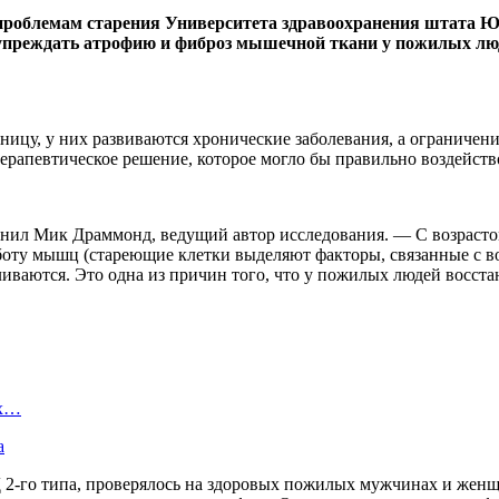
 проблемам старения Университета здравоохранения штата Ю
дупреждать атрофию и фиброз мышечной ткани у пожилых лю
ницу, у них развиваются хронические заболевания, а ограниче
ерапевтическое решение, которое могло бы правильно воздейств
нил Мик Драммонд, ведущий автор исследования. — С возрастом 
боту мышц (стареющие клетки выделяют факторы, связанные с в
пливаются. Это одна из причин того, что у пожилых людей восст
ых…
а
Д 2-го типа, проверялось на здоровых пожилых мужчинах и жен