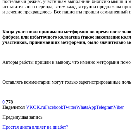
постельный режим, участникам выполнили биопсию мышц и ма
испытательного периода, затем каждая группа продолжала при
и лечение прекращалось. Все пациенты прошли семидневный п
Когда участники принимали метформин во время постельн
фиброза или избыточного коллагена (такое накопление кол
участников, принимавших метформин, было значительно ме
Авторы работы пришли к выводу, что именно метформин помог
Оставлять комментарии могут только зарегистрированные поль
0
778
Поделится
VK
OK.ru
Facebook
Twitter
WhatsApp
Telegram
Viber
Предыдущая запись
Простая диета влияет на диабет?