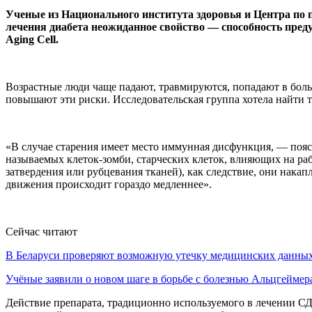
Ученые из Национального института здоровья и Центра по
лечения диабета неожиданное свойство — способность пре
Aging Cell.
Возрастные люди чаще падают, травмируются, попадают в боль
повышают эти риски. Исследовательская группа хотела найти т
«В случае старения имеет место иммунная дисфункция, — пояс
называемых клеток-зомби, старческих клеток, влияющих на ра
затвердения или рубцевания тканей), как следствие, они нака
движения происходит гораздо медленнее».
Сейчас читают
В Беларуси проверяют возможную утечку медицинских данн
Учёные заявили о новом шаге в борьбе с болезнью Альцгеймер
Действие препарата, традиционно используемого в лечении С