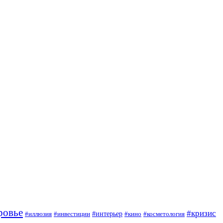
ровье
#кризис
#интерьер
#иллюзия
#инвестиции
#кино
#косметология