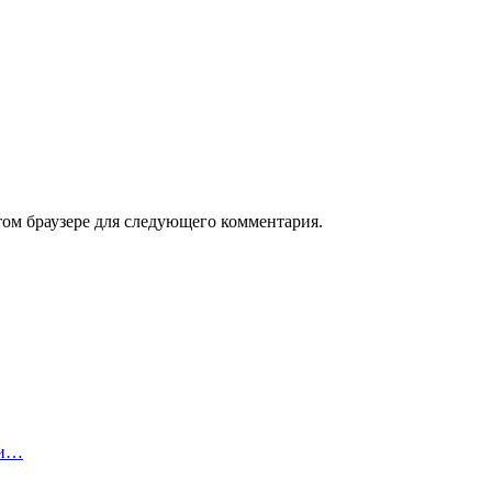
том браузере для следующего комментария.
 и…
и…